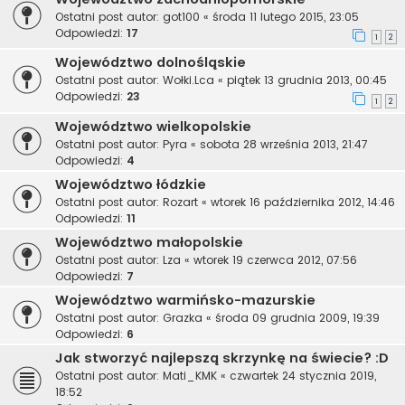
Ostatni post autor:
got100
«
środa 11 lutego 2015, 23:05
Odpowiedzi:
17
1
2
Województwo dolnośląskie
Ostatni post autor:
Wołki.Lca
«
piątek 13 grudnia 2013, 00:45
Odpowiedzi:
23
1
2
Województwo wielkopolskie
Ostatni post autor:
Pyra
«
sobota 28 września 2013, 21:47
Odpowiedzi:
4
Województwo łódzkie
Ostatni post autor:
Rozart
«
wtorek 16 października 2012, 14:46
Odpowiedzi:
11
Województwo małopolskie
Ostatni post autor:
Lza
«
wtorek 19 czerwca 2012, 07:56
Odpowiedzi:
7
Województwo warmińsko-mazurskie
Ostatni post autor:
Grazka
«
środa 09 grudnia 2009, 19:39
Odpowiedzi:
6
Jak stworzyć najlepszą skrzynkę na świecie? :D
Ostatni post autor:
Mati_KMK
«
czwartek 24 stycznia 2019,
18:52