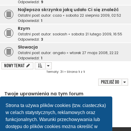
Odpowiedzi:
9
Najlepsza skrzynka jaką udało Ci się znaleźć
Ostatni post autor:
coza
«
sobota 22 sierpnia 2009, 02:52
Odpowiedzi:
1
Rzym
Ostatni post autor:
soolash
«
sobota 21 lutego 2009, 16:55
Odpowiedzi:
3
Słowacja
Ostatni post autor:
angelo
«
wtorek 27 maja 2008, 22:22
Odpowiedzi:
1
NOWY TEMAT
Tematy: 31 • Strona
1
z
1
Przejdź do
Twoje uprawnienia na tym forum
Nie możesz
tworzyć nowych tematów
Nie możesz
odpowiadać w tematach
Strona ta używa plików cookies (tzw. ciasteczka)
Nie możesz
zmieniać swoich postów
w celach statystycznych, reklamowych oraz
Nie możesz
usuwać swoich postów
Nie możesz
dodawać załączników
funkcjonalnych. Warunki przechowywania lub
dostępu do plików cookies można określić w