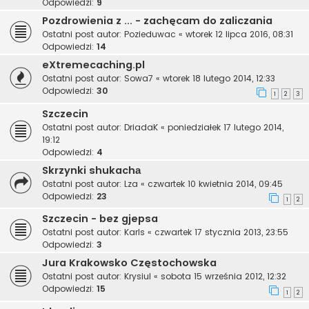
Odpowiedzi:
9
Pozdrowienia z ... - zachęcam do zaliczania
Ostatni post autor:
Pozieduwac
«
wtorek 12 lipca 2016, 08:31
Odpowiedzi:
14
eXtremecaching.pl
Ostatni post autor:
Sowa7
«
wtorek 18 lutego 2014, 12:33
Odpowiedzi:
30
1
2
3
Szczecin
Ostatni post autor:
DriadaK
«
poniedziałek 17 lutego 2014,
19:12
Odpowiedzi:
4
Skrzynki shukachа
Ostatni post autor:
Lza
«
czwartek 10 kwietnia 2014, 09:45
Odpowiedzi:
23
1
2
Szczecin - bez gjepsa
Ostatni post autor:
Karls
«
czwartek 17 stycznia 2013, 23:55
Odpowiedzi:
3
Jura Krakowsko Częstochowska
Ostatni post autor:
Krysiul
«
sobota 15 września 2012, 12:32
Odpowiedzi:
15
1
2