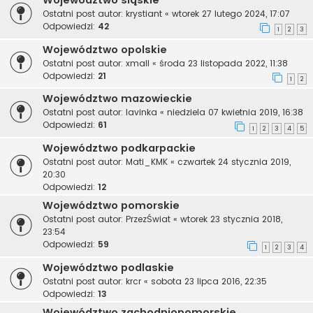
Województwo śląskie
Ostatni post autor:
krystiant
«
wtorek 27 lutego 2024, 17:07
Odpowiedzi:
42
1
2
3
Województwo opolskie
Ostatni post autor:
xmall
«
środa 23 listopada 2022, 11:38
Odpowiedzi:
21
1
2
Województwo mazowieckie
Ostatni post autor:
lavinka
«
niedziela 07 kwietnia 2019, 16:38
Odpowiedzi:
61
1
2
3
4
5
Województwo podkarpackie
Ostatni post autor:
Mati_KMK
«
czwartek 24 stycznia 2019,
20:30
Odpowiedzi:
12
Województwo pomorskie
Ostatni post autor:
PrzezŚwiat
«
wtorek 23 stycznia 2018,
23:54
Odpowiedzi:
59
1
2
3
4
Województwo podlaskie
Ostatni post autor:
krcr
«
sobota 23 lipca 2016, 22:35
Odpowiedzi:
13
Województwo zachodniopomorskie