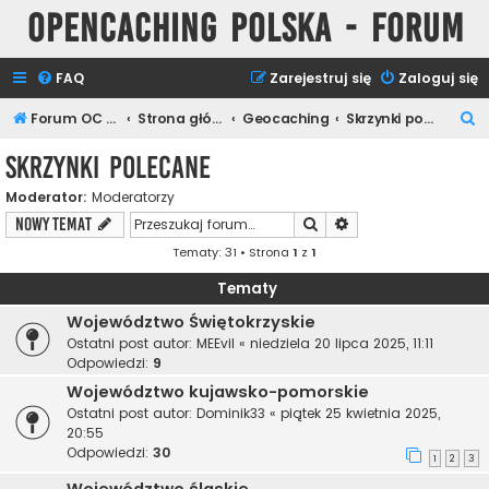
Opencaching Polska - Forum
FAQ
Zarejestruj się
Zaloguj się
S
Forum OC PL
Strona główna
Geocaching
Skrzynki polecane
z
Skrzynki polecane
u
Moderator:
Moderatorzy
k
Szukaj
Wyszukiwanie zaawa
NOWY TEMAT
a
Tematy: 31 • Strona
1
z
1
j
Tematy
Województwo Świętokrzyskie
Ostatni post autor:
MEEvil
«
niedziela 20 lipca 2025, 11:11
Odpowiedzi:
9
Województwo kujawsko-pomorskie
Ostatni post autor:
Dominik33
«
piątek 25 kwietnia 2025,
20:55
Odpowiedzi:
30
1
2
3