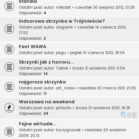
Irlandia
Ostatni post autor:
miklobit
«
czwartek 30 sierpnia 2012, 01:28
Odpowiedzi:
4
indoorowa skrzynka w Trójmieście?
Ostatni post autor:
dagomir
«
czwartek 14 czerwca 2012,
17:52
Odpowiedzi:
2
Fast WAWA
Ostatni post autor:
pegu
«
piątek 01 czerwca 2012, 18:04
Skrzynki jak z horroru...
Ostatni post autor:
Talbot
«
środa 21 września 2011, 11:54
Odpowiedzi:
14
najgorsza skrzynka
Ostatni post autor:
art_noise
«
niedziela 20 marca 2011, 21:05
Odpowiedzi:
11
Warszawa na weekend
Ostatni post autor:
p01ss0n
«
środa 01 września 2010, 16:18
Odpowiedzi:
24
1
2
Fajne wirtuale...
Ostatni post autor:
toczygroszek
«
niedziela 20 września
2009, 20:13