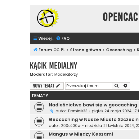
Opencac
Więcej…
FAQ
Forum OC PL
Strona główna
Geocaching
Kącik Medialny
Moderator:
Moderatorzy
Szukaj
Wyszu
NOWY TEMAT
TEMATY
Nadleśnictwo bawi się w geocaching
autor:
Dominik33
»
piątek 24 maja 2024, 17:
Geocaching w Nasze Miasto Szczecin
autor:
200e200w
»
niedziela 21 kwietnia 2024, 2
Mangus w Między Keszami