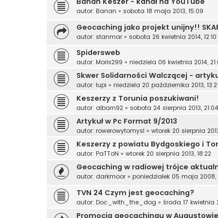
Banan Keszer - kanał na YouTube
autor:
Banan
»
sobota 18 maja 2013, 15:09
Geocaching jako projekt unijny!! S
autor:
stanmar
»
sobota 26 kwietnia 2014, 12:10
Spidersweb
autor:
Moris299
»
niedziela 06 kwietnia 2014, 21
Skwer Solidarności Walczącej - artyk
autor:
lupi
»
niedziela 20 października 2013, 13:2
Keszerzy z Torunia poszukiwani!
autor:
albarn92
»
sobota 24 sierpnia 2013, 21:0
Artykuł w Pc Format 9/2013
autor:
rowerowytomysl
»
wtorek 20 sierpnia 2013
Keszerzy z powiatu Bydgoskiego i To
autor:
PaTToN
»
wtorek 20 sierpnia 2013, 18:22
Geocaching w radiowej trójce aktualn
autor:
darkmoor
»
poniedziałek 05 maja 2008, 
TVN 24 Czym jest geocaching?
autor:
Doc_with_the_dog
»
środa 17 kwietnia 
Promocja geocachingu w Augustowie 