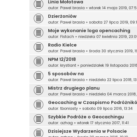
Linia Mołotowa
autor:
Pawel brasia
»
wtorek 14 maja 2019, 07:
Dzierżoniów
autor:
Pawel brasia
»
sobota 27 lipca 2019, 09:
Moje wykonanie loga opencaching
autor:
Fistach
»
niedziela 07 kwietnia 2019, 23:0
Radio Kielce
autor:
Pawel brasia
»
środa 30 stycznia 2019, 1
NPM 12/2018
autor:
krystiant
»
poniedziałek 19 listopada 2018
5 sposobów na
autor:
Pawel brasia
»
niedziela 22 lipca 2018, 13
Mistrz drugiego planu
autor:
Pawel brasia
»
niedziela 04 marca 2018, 
Geocaching w Czaspismo Podróżnikó
autor:
tboniasty
»
sobota 09 lipca 2016, 13:34
Szybkie Podróże o Geocachingu
autor:
azhag
»
wtorek 17 stycznia 2017, 11:41
Dzisiejsze Wydarzenia w Polsacie