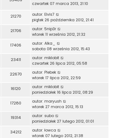
czwartek 07 marca 2013, 21:10
autor:
Elvis7
21270
piątek 26 października 2012, 21:41
autor:
5nip3r
21706
wtorek 11 września 2012, 21:32
autor:
Alka_
17406
sobota 08 września 2012, 15:43
autor:
miklobit
23411
czwartek 26 lipca 2012, 05:58
autor:
Plebek
22670
wtorek 17 lipca 2012, 22:59
autor:
miklobit
16120
poniedziałek 16 lipca 2012, 08:29
autor:
maryush
17280
wtorek 27 marca 2012, 15:13
autor:
subo
19314
poniedziałek 27 lutego 2012, 01:01
autor:
łowca
34212
wtorek 07 lutego 2012, 21:38