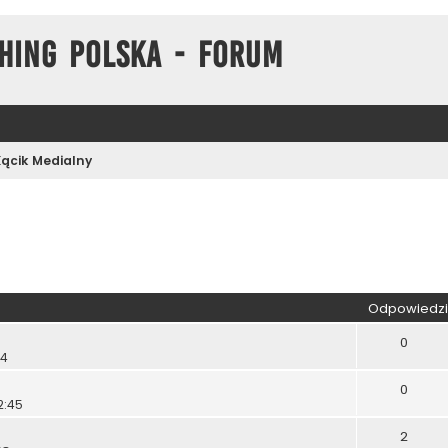
hing Polska - Forum
Kącik Medialny
kiwanie zaawansowane
Odpowiedzi
0
14
0
2:45
2