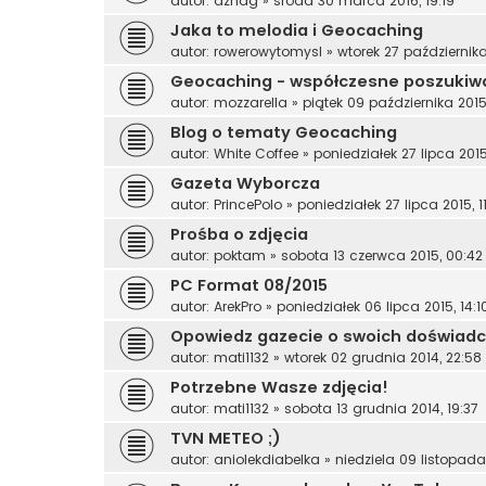
autor:
azhag
»
środa 30 marca 2016, 19:19
Jaka to melodia i Geocaching
autor:
rowerowytomysl
»
wtorek 27 października
Geocaching - współczesne poszukiwa
autor:
mozzarella
»
piątek 09 października 2015
Blog o tematy Geocaching
autor:
White Coffee
»
poniedziałek 27 lipca 2015
Gazeta Wyborcza
autor:
PrincePolo
»
poniedziałek 27 lipca 2015, 11
Prośba o zdjęcia
autor:
poktam
»
sobota 13 czerwca 2015, 00:42
PC Format 08/2015
autor:
ArekPro
»
poniedziałek 06 lipca 2015, 14:1
Opowiedz gazecie o swoich doświad
autor:
mati1132
»
wtorek 02 grudnia 2014, 22:58
Potrzebne Wasze zdjęcia!
autor:
mati1132
»
sobota 13 grudnia 2014, 19:37
TVN METEO ;)
autor:
aniolekdiabelka
»
niedziela 09 listopada