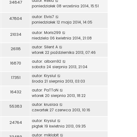
autor:
Rexlu
34847
poniedziałek 08 września 2014, 15:51
autor:
Elvis7
47804
poniedziałek 12 maja 2014, 14:05
autor:
Moris299
21034
niedziela 06 kwietnia 2014, 21:08
autor:
Silent A
26118
wtorek 22 października 2013, 07:46
autor:
albarn92
16870
sobota 24 sierpnia 2013, 21:04
autor:
Krysiul
17351
środa 21 sierpnia 2013, 03:03
autor:
PaTToN
16432
wtorek 20 sierpnia 2013, 18:22
autor:
krusiaa
55383
czwartek 27 czerwca 2013, 10:16
autor:
Krysiul
24764
piątek 19 kwietnia 2013, 09:35
autor:
miklobit
33489