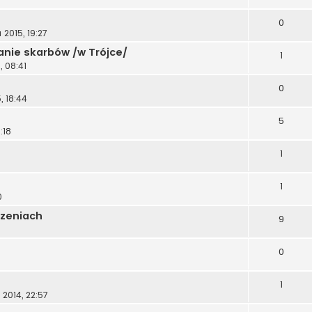
0
 2015, 19:27
nie skarbów /w Trójce/
1
, 08:41
0
, 18:44
5
:18
1
1
0
czeniach
9
0
1
 2014, 22:57