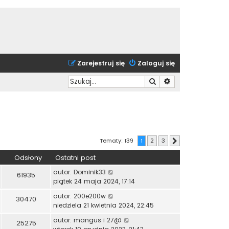
Zarejestruj się
Zaloguj się
Szukaj
Wyszukiwanie zaa
Tematy: 139
1
2
3
Następna
Odsłony
Ostatni post
autor:
Dominik33
61935
piątek 24 maja 2024, 17:14
autor:
200e200w
30470
niedziela 21 kwietnia 2024, 22:45
autor:
mangus i 27@
25275