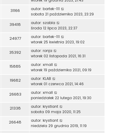
wtorek 19 grudnia 2023, 21:43
autor:
bartek-111
31166
sobota 21 października 2023, 23:29
autor:
szabla
39418
środa 12 lipca 2023, 22:37
autor:
bartek-111
24977
wtorek 25 kwietnia 2023, 19:02
autor:
ronja
35392
wtorek 02 listopada 2021, 16:31
autor:
xmall
15885
wtorek 19 października 2021, 09:19
autor:
KLAB
19682
wtorek 01 czerwca 2021, 14:46
autor:
xmall
26683
poniedziałek 22 lutego 2021, 19:30
autor:
krystiant
21338
sobota 09 maja 2020, 11:25
autor:
krystiant
26648
niedziela 29 grudnia 2019, 11:19