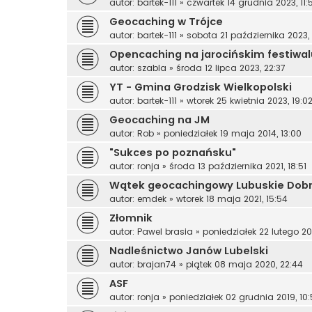
autor:
bartek-111
»
czwartek 14 grudnia 2023, 11:
Geocaching w Trójce
autor:
bartek-111
»
sobota 21 października 2023,
Opencaching na jarocińskim festiwal
autor:
szabla
»
środa 12 lipca 2023, 22:37
YT - Gmina Grodzisk Wielkopolski
autor:
bartek-111
»
wtorek 25 kwietnia 2023, 19:0
Geocaching na JM
autor:
Rob
»
poniedziałek 19 maja 2014, 13:00
"Sukces po poznańsku"
autor:
ronja
»
środa 13 października 2021, 18:51
Wątek geocachingowy Lubuskie Dobr
autor:
emdek
»
wtorek 18 maja 2021, 15:54
Złomnik
autor:
Pawel brasia
»
poniedziałek 22 lutego 202
Nadleśnictwo Janów Lubelski
autor:
brajan74
»
piątek 08 maja 2020, 22:44
ASF
autor:
ronja
»
poniedziałek 02 grudnia 2019, 10