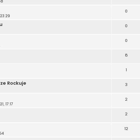
58
0
 23:29
u
0
0
2
8
1
ze Rockuje
3
2
1, 17:17
2
12
:54