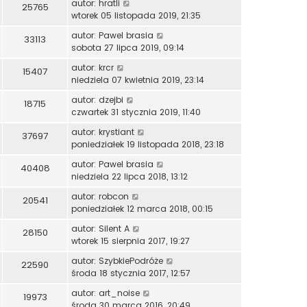
autor:
hratli
25765
wtorek 05 listopada 2019, 21:35
autor:
Pawel brasia
33113
sobota 27 lipca 2019, 09:14
autor:
krcr
15407
niedziela 07 kwietnia 2019, 23:14
autor:
dzejbi
18715
czwartek 31 stycznia 2019, 11:40
autor:
krystiant
37697
poniedziałek 19 listopada 2018, 23:18
autor:
Pawel brasia
40408
niedziela 22 lipca 2018, 13:12
autor:
robcon
20541
poniedziałek 12 marca 2018, 00:15
autor:
Silent A
28150
wtorek 15 sierpnia 2017, 19:27
autor:
SzybkiePodróże
22590
środa 18 stycznia 2017, 12:57
autor:
art_noise
19973
środa 30 marca 2016, 20:49