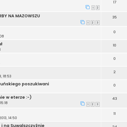
17
1
2
KARBY NA MAZOWSZU
35
1
2
3
0
:08
uł
10
1
0
4
2
, 18:53
ruńskiego poszukiwani
0
ie w eterze :-)
43
15:18
1
2
3
11
2013, 14:50
i na Suwalszczyźnie
24