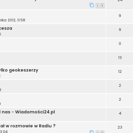
1
2
9
ika 2012, 11:58
 kesza
9
5
0
13
tylko geokeszerzy
12
2
2
8
2
0
 nas - Wiadomości24.pl
4
iał w rozmowie w Radiu ?
23
13:04
1
2