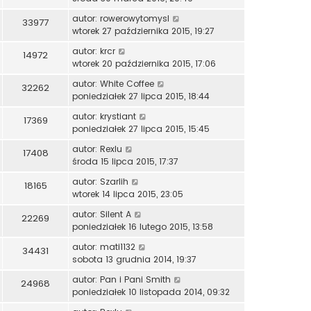
autor:
rowerowytomysl
33977
wtorek 27 października 2015, 19:27
autor:
krcr
14972
wtorek 20 października 2015, 17:06
autor:
White Coffee
32262
poniedziałek 27 lipca 2015, 18:44
autor:
krystiant
17369
poniedziałek 27 lipca 2015, 15:45
autor:
Rexlu
17408
środa 15 lipca 2015, 17:37
autor:
Szarlih
18165
wtorek 14 lipca 2015, 23:05
autor:
Silent A
22269
poniedziałek 16 lutego 2015, 13:58
autor:
mati1132
34431
sobota 13 grudnia 2014, 19:37
autor:
Pan i Pani Smith
24968
poniedziałek 10 listopada 2014, 09:32