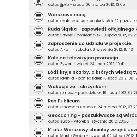
autor:
jjpkb
»
środa 06 marca 2013, 12:05
Warszawa nocą.
autor:
matusmatus
»
poniedziałek 22 październ
Ruda Śląska - zapowiedź oficjalnego
autor:
Stryker
»
poniedziałek 30 lipca 2012, 09:2
Zaproszenie do udziału w projekcie.
autor:
Alka_
»
sobota 08 września 2012, 15:43
Kolejna telewizyjna promocja
autor:
Żywcu
»
wtorek 24 lipca 2012, 19:41
Łódź kryje skarby, o których wiedzą 
autor:
lavinka
»
poniedziałek 16 lipca 2012, 00:1
Wakacje ze... skrzynkami
autor:
remesz
»
poniedziałek 16 lipca 2012, 07:2
Res Publicum
autor:
etnamars
»
sobota 24 marca 2012, 07:2
Geocaching - poszukiwacze są wśród
autor:
subo
»
wtorek 31 stycznia 2012, 23:56
Ktoś z Warszawy chciałby wziąść udz
autor:
MasterGraba
»
czwartek 02 lutego 2012, 