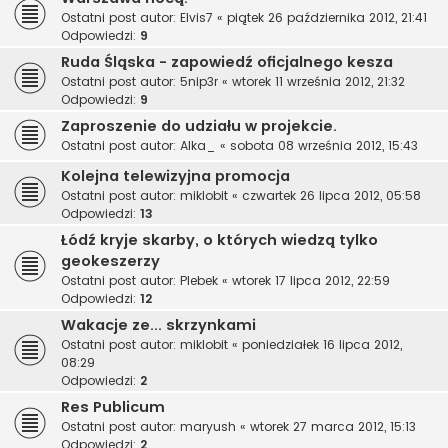
Ostatni post autor:
Elvis7
«
piątek 26 października 2012, 21:41
Odpowiedzi:
9
Ruda Śląska - zapowiedź oficjalnego kesza
Ostatni post autor:
5nip3r
«
wtorek 11 września 2012, 21:32
Odpowiedzi:
9
Zaproszenie do udziału w projekcie.
Ostatni post autor:
Alka_
«
sobota 08 września 2012, 15:43
Kolejna telewizyjna promocja
Ostatni post autor:
miklobit
«
czwartek 26 lipca 2012, 05:58
Odpowiedzi:
13
Łódź kryje skarby, o których wiedzą tylko
geokeszerzy
Ostatni post autor:
Plebek
«
wtorek 17 lipca 2012, 22:59
Odpowiedzi:
12
Wakacje ze... skrzynkami
Ostatni post autor:
miklobit
«
poniedziałek 16 lipca 2012,
08:29
Odpowiedzi:
2
Res Publicum
Ostatni post autor:
maryush
«
wtorek 27 marca 2012, 15:13
Odpowiedzi:
2