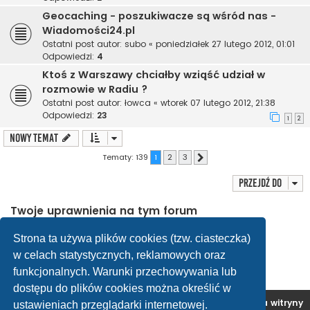
Geocaching - poszukiwacze są wśród nas -
Wiadomości24.pl
Ostatni post autor:
subo
«
poniedziałek 27 lutego 2012, 01:01
Odpowiedzi:
4
Ktoś z Warszawy chciałby wziąść udział w
rozmowie w Radiu ?
Ostatni post autor:
łowca
«
wtorek 07 lutego 2012, 21:38
Odpowiedzi:
23
1
2
NOWY TEMAT
Tematy: 139
1
2
3
Następna
Przejdź do
Twoje uprawnienia na tym forum
Nie możesz
tworzyć nowych tematów
Nie możesz
odpowiadać w tematach
Strona ta używa plików cookies (tzw. ciasteczka)
Nie możesz
zmieniać swoich postów
w celach statystycznych, reklamowych oraz
Nie możesz
usuwać swoich postów
Nie możesz
dodawać załączników
funkcjonalnych. Warunki przechowywania lub
dostępu do plików cookies można określić w
Forum OC PL
Strona główna
Usuń ciasteczka witryny
ustawieniach przeglądarki internetowej.