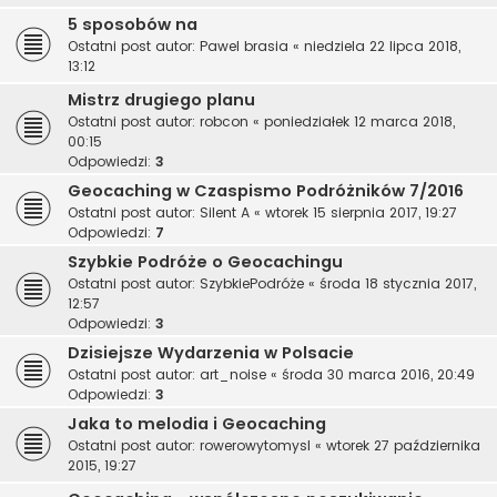
5 sposobów na
Ostatni post autor:
Pawel brasia
«
niedziela 22 lipca 2018,
13:12
Mistrz drugiego planu
Ostatni post autor:
robcon
«
poniedziałek 12 marca 2018,
00:15
Odpowiedzi:
3
Geocaching w Czaspismo Podróżników 7/2016
Ostatni post autor:
Silent A
«
wtorek 15 sierpnia 2017, 19:27
Odpowiedzi:
7
Szybkie Podróże o Geocachingu
Ostatni post autor:
SzybkiePodróże
«
środa 18 stycznia 2017,
12:57
Odpowiedzi:
3
Dzisiejsze Wydarzenia w Polsacie
Ostatni post autor:
art_noise
«
środa 30 marca 2016, 20:49
Odpowiedzi:
3
Jaka to melodia i Geocaching
Ostatni post autor:
rowerowytomysl
«
wtorek 27 października
2015, 19:27