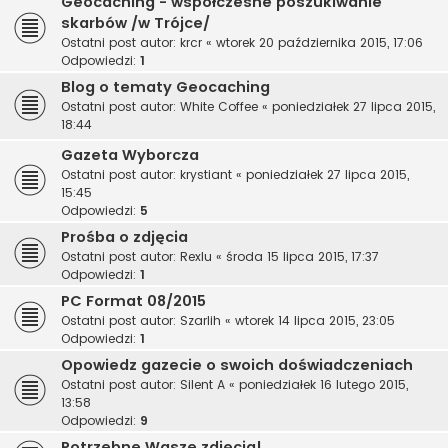
Geocaching - współczesne poszukiwanie
skarbów /w Trójce/
Ostatni post autor:
krcr
«
wtorek 20 października 2015, 17:06
Odpowiedzi:
1
Blog o tematy Geocaching
Ostatni post autor:
White Coffee
«
poniedziałek 27 lipca 2015,
18:44
Gazeta Wyborcza
Ostatni post autor:
krystiant
«
poniedziałek 27 lipca 2015,
15:45
Odpowiedzi:
5
Prośba o zdjęcia
Ostatni post autor:
Rexlu
«
środa 15 lipca 2015, 17:37
Odpowiedzi:
1
PC Format 08/2015
Ostatni post autor:
Szarlih
«
wtorek 14 lipca 2015, 23:05
Odpowiedzi:
1
Opowiedz gazecie o swoich doświadczeniach
Ostatni post autor:
Silent A
«
poniedziałek 16 lutego 2015,
13:58
Odpowiedzi:
9
Potrzebne Wasze zdjęcia!