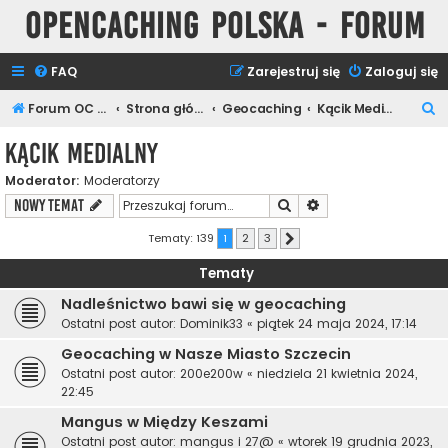
Opencaching Polska - Forum
FAQ
Zarejestruj się
Zaloguj się
S
Forum OC PL
Strona główna
Geocaching
Kącik Medialny
z
Kącik Medialny
u
Moderator:
Moderatorzy
k
Szukaj
Wyszukiwanie zaawa
NOWY TEMAT
a
j
Tematy: 139
1
2
3
Następna
Tematy
Nadleśnictwo bawi się w geocaching
Ostatni post autor:
Dominik33
«
piątek 24 maja 2024, 17:14
Geocaching w Nasze Miasto Szczecin
Ostatni post autor:
200e200w
«
niedziela 21 kwietnia 2024,
22:45
Mangus w Między Keszami
Ostatni post autor:
mangus i 27@
«
wtorek 19 grudnia 2023,