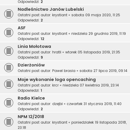
Odpowiedzi:
2
Nadleśnictwo Janów Lubelski
Ostatni post autor:
krystiant
«
sobota 09 maja 2020, 11:25
Odpowiedzi:
2
ASF
Ostatni post autor:
krystiant
«
niedziela 29 grudnia 2019, 11:19
Odpowiedzi:
12
Linia Mołotowa
Ostatni post autor:
hratli
«
wtorek 05 listopada 2019, 21:35
Odpowiedzi:
9
Dzierżoniów
Ostatni post autor:
Pawel brasia
«
sobota 27 lipca 2019, 09:14
Moje wykonanie loga opencaching
Ostatni post autor:
krcr
«
niedziela 07 kwietnia 2019, 23:14
Odpowiedzi:
1
Radio Kielce
Ostatni post autor:
dzejbi
«
czwartek 31 stycznia 2019, 11:40
Odpowiedzi:
2
NPM 12/2018
Ostatni post autor:
krystiant
«
poniedziałek 19 listopada 2018,
23:18