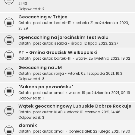
21:43
Odpowiedzi:
2
Geocaching w Trójce
Ostatni post autor:
bartek-111
«
sobota 21 października 2023,
23:29
Opencaching na jarocińskim festiwalu
Ostatni post autor:
szabla
«
środa 12 lipca 2023, 22:37
YT - Gmina Grodzisk Wielkopolski
Ostatni post autor:
bartek-111
«
wtorek 25 kwietnia 2023, 19:02
Geocaching na JM
Ostatni post autor:
ronja
«
wtorek 02 listopada 2021, 16:31
Odpowiedzi:
8
"Sukces po poznańsku"
Ostatni post autor:
xmall
«
wtorek 19 października 2021, 09:19
Odpowiedzi:
1
Wątek geocachingowy Lubuskie Dobrze Rockuje
Ostatni post autor:
KLAB
«
wtorek 01 czerwca 2021, 14:46
Odpowiedzi:
3
Złomnik
Ostatni post autor:
xmall
«
poniedziałek 22 lutego 2021, 19:30