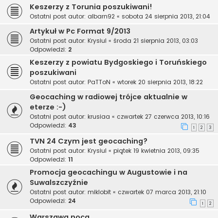
Keszerzy z Torunia poszukiwani!
Ostatni post autor:
albarn92
«
sobota 24 sierpnia 2013, 21:04
Artykuł w Pc Format 9/2013
Ostatni post autor:
Krysiul
«
środa 21 sierpnia 2013, 03:03
Odpowiedzi:
2
Keszerzy z powiatu Bydgoskiego i Toruńskiego
poszukiwani
Ostatni post autor:
PaTToN
«
wtorek 20 sierpnia 2013, 18:22
Geocaching w radiowej trójce aktualnie w
eterze :-)
Ostatni post autor:
krusiaa
«
czwartek 27 czerwca 2013, 10:16
Odpowiedzi:
43
1
2
3
TVN 24 Czym jest geocaching?
Ostatni post autor:
Krysiul
«
piątek 19 kwietnia 2013, 09:35
Odpowiedzi:
11
Promocja geocachingu w Augustowie i na
Suwalszczyźnie
Ostatni post autor:
miklobit
«
czwartek 07 marca 2013, 21:10
Odpowiedzi:
24
1
2
Warszawa nocą.