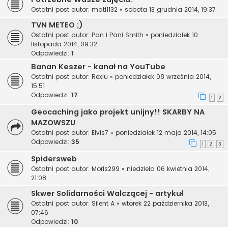
Ostatni post autor:
mati1132
«
sobota 13 grudnia 2014, 19:37
TVN METEO ;)
Ostatni post autor:
Pan i Pani Smith
«
poniedziałek 10
listopada 2014, 09:32
Odpowiedzi:
1
Banan Keszer - kanał na YouTube
Ostatni post autor:
Rexlu
«
poniedziałek 08 września 2014,
15:51
Odpowiedzi:
17
1
2
Geocaching jako projekt unijny!! SKARBY NA
MAZOWSZU
Ostatni post autor:
Elvis7
«
poniedziałek 12 maja 2014, 14:05
Odpowiedzi:
35
1
2
3
Spidersweb
Ostatni post autor:
Moris299
«
niedziela 06 kwietnia 2014,
21:08
Skwer Solidarności Walczącej - artykuł
Ostatni post autor:
Silent A
«
wtorek 22 października 2013,
07:46
Odpowiedzi:
10