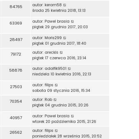
autor:
keram58
84765
środa 25 kwietnia 2018, 13:13
autor:
Pawel brasia
63369
piątek 29 grudnia 2017, 20:03
autor:
Moris299
28497
piątek 01 grudnia 2017, 18:40
autor:
areckis
79172
piątek 17 czerwca 2016, 23:14
autor:
adolfik9501
58878
niedziela 10 kwietnia 2016, 22:13
autor:
filips
27503
sobota 09 stycznia 2016, 15:34
autor:
Rob
70354
piątek 04 grudnia 2015, 20:26
autor:
Pawel brasia
40957
wtorek 20 października 2015, 21:26
autor:
filips
26562
poniedziałek 28 września 2015, 20:52