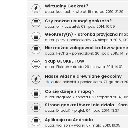
Wirtualny Geokret?
autor:
kociruch
»
wtorek 16 marca 2010, 21:29
Czy można usunąć geokreta?
autor:
ori
»
czwartek 03 lipca 2014, 10:59
GeoKrety(n) - stronka przyjazna mo
autor:
picek
»
poniedziałek 24 sierpnia 2015, 10:
Nie można zalogować kretów w jedne
autor:
PeCha
»
poniedziałek 20 lipca 2015, 14:19
Skup GEOKRETÓW
autor:
Fistach
»
środa 29 czerwca 2011, 14:01
Nasze własne drewniane geocoiny
autor:
miklobit
»
poniedziałek 27 grudnia 20
Co się dzieje z mapą ?
autor:
krogulec
»
sobota 08 listopada 2014, 00:
Strona geokretów mi nie działa.. Ko
autor:
DriadaK
»
piątek 04 lipca 2014, 13:37
Aplikacja na Androida
autor:
wallson
»
wtorek 07 maja 2013, 18:35