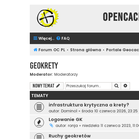
Opencac
Więcej…
FAQ
Forum OC PL
Strona główna
Portale Geoca
Geokrety
Moderator:
Moderatorzy
Szukaj
Wyszu
NOWY TEMAT
TEMATY
infrastruktura krytyczna a krety?
autor:
Domino1
»
środa 10 czerwca 2026, 23:25
Logowanie GK
autor:
ronja
»
niedziela 11 czerwca 2023, 11:
Ruchy geokretów