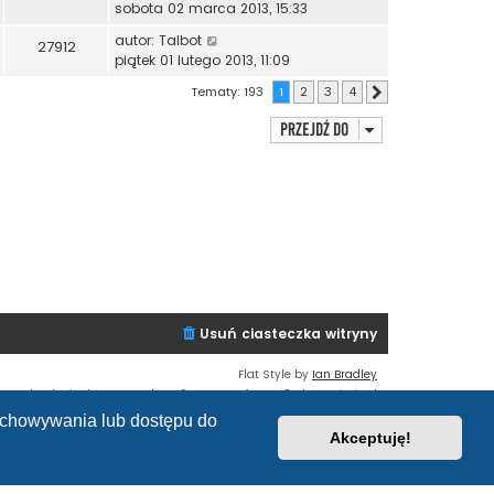
sobota 02 marca 2013, 15:33
autor:
Talbot
27912
piątek 01 lutego 2013, 11:09
Tematy: 193
1
2
3
4
Następna
Przejdź do
Usuń ciasteczka witryny
Flat Style by
Ian Bradley
Technologię dostarcza
phpBB
® Forum Software © phpBB Limited
Polski pakiet językowy dostarcza
phpBB.pl
zechowywania lub dostępu do
Zasady ochrony danych osobowych
|
Regulamin
Akceptuję!