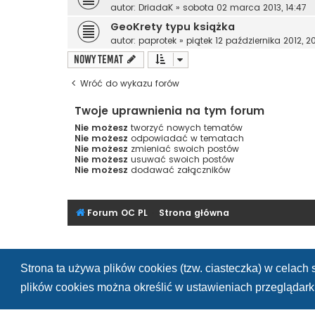
autor:
DriadaK
»
sobota 02 marca 2013, 14:47
GeoKrety typu książka
autor:
paprotek
»
piątek 12 października 2012, 2
NOWY TEMAT
Wróć do wykazu forów
Twoje uprawnienia na tym forum
Nie możesz
tworzyć nowych tematów
Nie możesz
odpowiadać w tematach
Nie możesz
zmieniać swoich postów
Nie możesz
usuwać swoich postów
Nie możesz
dodawać załączników
Forum OC PL
Strona główna
Strona ta używa plików cookies (tzw. ciasteczka) w celac
plików cookies można określić w ustawieniach przeglądarki