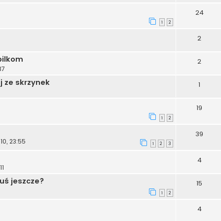
24
1
2
2
bilkom
2
37
j ze skrzynek
1
19
1
2
39
10, 23:55
1
2
3
4
11
muś jeszcze?
15
1
2
4