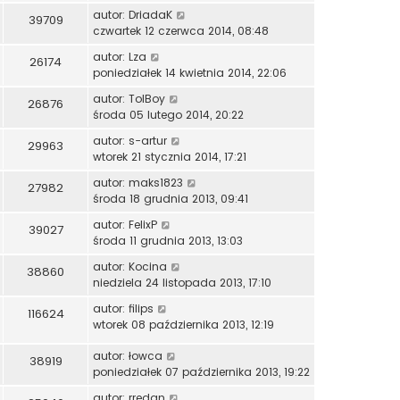
autor:
DriadaK
39709
czwartek 12 czerwca 2014, 08:48
autor:
Lza
26174
poniedziałek 14 kwietnia 2014, 22:06
autor:
TolBoy
26876
środa 05 lutego 2014, 20:22
autor:
s-artur
29963
wtorek 21 stycznia 2014, 17:21
autor:
maks1823
27982
środa 18 grudnia 2013, 09:41
autor:
FelixP
39027
środa 11 grudnia 2013, 13:03
autor:
Kocina
38860
niedziela 24 listopada 2013, 17:10
autor:
filips
116624
wtorek 08 października 2013, 12:19
autor:
łowca
38919
poniedziałek 07 października 2013, 19:22
autor:
rredan