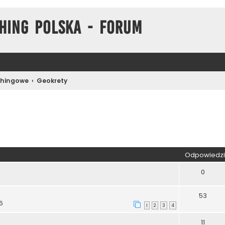
hing Polska - Forum
chingowe
Geokrety
kiwanie zaawansowane
Odpowiedzi
0
53
06
1
2
3
4
11