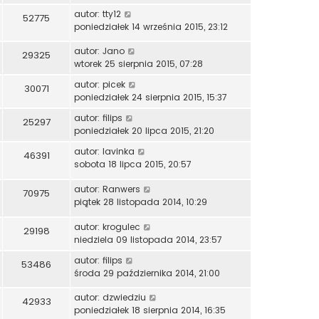
autor:
tty12
52775
poniedziałek 14 września 2015, 23:12
autor:
Jano
29325
wtorek 25 sierpnia 2015, 07:28
autor:
picek
30071
poniedziałek 24 sierpnia 2015, 15:37
autor:
filips
25297
poniedziałek 20 lipca 2015, 21:20
autor:
lavinka
46391
sobota 18 lipca 2015, 20:57
autor:
Ranwers
70975
piątek 28 listopada 2014, 10:29
autor:
krogulec
29198
niedziela 09 listopada 2014, 23:57
autor:
filips
53486
środa 29 października 2014, 21:00
autor:
dzwiedziu
42933
poniedziałek 18 sierpnia 2014, 16:35