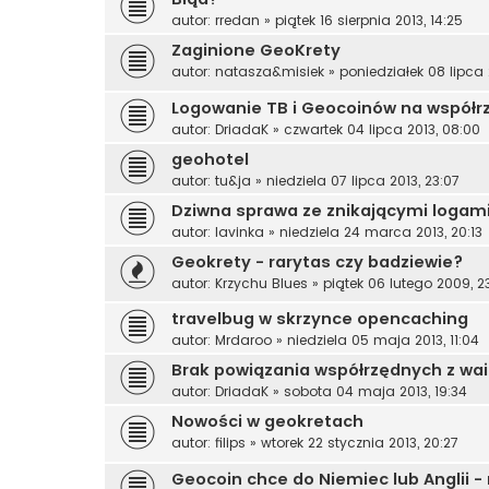
autor:
rredan
»
piątek 16 sierpnia 2013, 14:25
Zaginione GeoKrety
autor:
natasza&misiek
»
poniedziałek 08 lipca 
Logowanie TB i Geocoinów na współ
autor:
DriadaK
»
czwartek 04 lipca 2013, 08:00
geohotel
autor:
tu&ja
»
niedziela 07 lipca 2013, 23:07
Dziwna sprawa ze znikającymi logam
autor:
lavinka
»
niedziela 24 marca 2013, 20:13
Geokrety - rarytas czy badziewie?
autor:
Krzychu Blues
»
piątek 06 lutego 2009, 2
travelbug w skrzynce opencaching
autor:
Mrdaroo
»
niedziela 05 maja 2013, 11:04
Brak powiązania współrzędnych z wa
autor:
DriadaK
»
sobota 04 maja 2013, 19:34
Nowości w geokretach
autor:
filips
»
wtorek 22 stycznia 2013, 20:27
Geocoin chce do Niemiec lub Anglii -