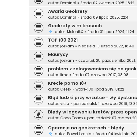
autor:
Domino1
»
środa 02 kwietnia 2025, 18:12
Awaria Geokrety
autor:
Domino1
»
środa 09 lipca 2025, 22:41
Geokrety w mikrusach
autor:
MelonikX
»
środa 31 lipca 2024, 11:24
TOP 100 2021
autor:
jozkam
»
niedziela 13 lutego 2022, 18:40
Maurycy
autor:
jozkam
»
czwartek 28 października 2021,
problem z zalogowaniem się na geok
autor:
lime
»
środa 07 czerwca 2017, 08:08
Krecie porno 18+
autor:
Cezex
»
wtorek 30 lipca 2019, 01:22
Błąd ludzki przy wrzutce= zły dystans
autor:
viciu
»
poniedziałek 11 czerwca 2018, 13:3
Błędy w logowaniu kretów przez open
autor:
Coco Team
»
poniedziałek 07 marca 201
Operacje na geokretach - błędy
autor:
Pawel brasia
»
środa 04 kwietnia 201