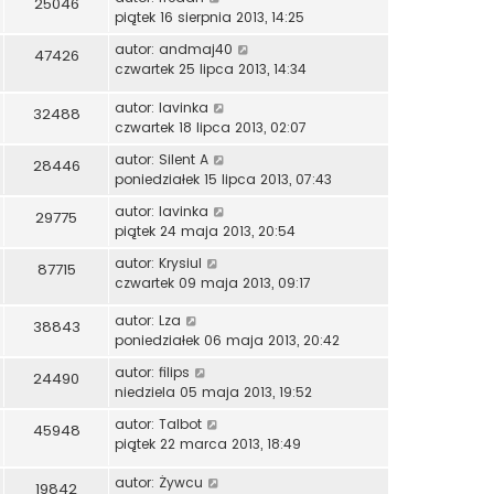
25046
piątek 16 sierpnia 2013, 14:25
autor:
andmaj40
47426
czwartek 25 lipca 2013, 14:34
autor:
lavinka
32488
czwartek 18 lipca 2013, 02:07
autor:
Silent A
28446
poniedziałek 15 lipca 2013, 07:43
autor:
lavinka
29775
piątek 24 maja 2013, 20:54
autor:
Krysiul
87715
czwartek 09 maja 2013, 09:17
autor:
Lza
38843
poniedziałek 06 maja 2013, 20:42
autor:
filips
24490
niedziela 05 maja 2013, 19:52
autor:
Talbot
45948
piątek 22 marca 2013, 18:49
autor:
Żywcu
19842