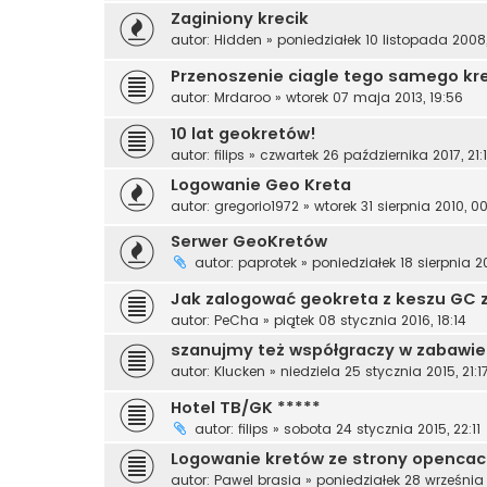
Zaginiony krecik
autor:
Hidden
»
poniedziałek 10 listopada 2008,
Przenoszenie ciagle tego samego kr
autor:
Mrdaroo
»
wtorek 07 maja 2013, 19:56
10 lat geokretów!
autor:
filips
»
czwartek 26 października 2017, 21:
Logowanie Geo Kreta
autor:
gregorio1972
»
wtorek 31 sierpnia 2010, 0
Serwer GeoKretów
autor:
paprotek
»
poniedziałek 18 sierpnia 20
Jak zalogować geokreta z keszu GC 
autor:
PeCha
»
piątek 08 stycznia 2016, 18:14
szanujmy też współgraczy w zabawie
autor:
Klucken
»
niedziela 25 stycznia 2015, 21:1
Hotel TB/GK *****
autor:
filips
»
sobota 24 stycznia 2015, 22:11
Logowanie kretów ze strony opencac
autor:
Pawel brasia
»
poniedziałek 28 września 