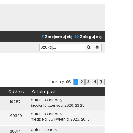
Zarejestruj się
Zaloguj się
Szukaj
Wyszukiwanie zaa
Tematy: 193
1
2
3
4
Następna
Odsłony
Ostatni post
autor:
Domino1
10287
środa 10 czerwca 2026, 23:25
autor:
Domino1
149329
niedziela 05 kwietnia 2026, 20:13
autor:
Leone
38714