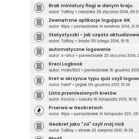
Brak miniatury flagi w danym kraju
autor:
TolBoy
»
niedziela 26 stycznia 2014, 06:0
Zewnętrzne aplikacje logujące GK
autor:
filips
»
poniedziałek 14 kwietnia 2014, 21:2
Statystyczki - jak często aktualizow
autor:
TolBoy
»
środa 05 lutego 2014, 19:15
automatyczne logowanie
autor:
s-artur
»
poniedziałek 20 stycznia 2014, 
Kreci Logbook
autor:
maks1823
»
poniedziałek 16 grudnia 2013,
Kret w skrzynce typu quiz czyli logo
autor:
FelixP
»
piątek 06 grudnia 2013, 15:26
Lista przeniesionych kretów
autor:
Kocina
»
sobota 16 listopada 2013, 18:15
Przerwa w Geokretach
autor:
filips
»
poniedziałek 14 listopada 2011, 08
Geokret jako "Ja" czyli mój nick
autor:
TolBoy
»
wtorek 20 sierpnia 2013, 16:39
Błąd?