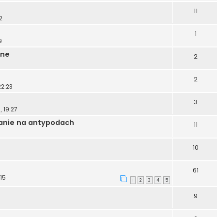
11
2
1
9
ane
2
2
22:23
3
 19:27
wanie na antypodach
11
10
61
:15
1
2
3
4
5
9