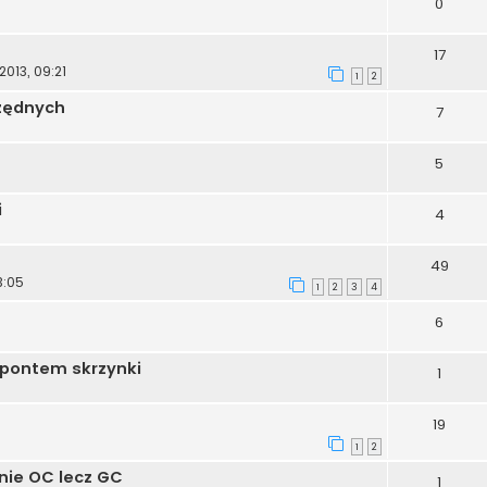
0
17
2013, 09:21
1
2
rzędnych
7
5
i
4
49
3:05
1
2
3
4
6
ipontem skrzynki
1
19
1
2
 nie OC lecz GC
1