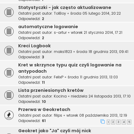
Statystyczki - jak często aktualizowane
Ostatni post autor:
TolBoy
«
środa 05 lutego 2014, 20:22
Odpowiedzi:
2
automatyczne logowanie
Ostatni post autor:
s-artur
«
wtorek 21 stycznia 2014, 17:21
Odpowiedzi:
2
Kreci Logbook
Ostatni post autor:
maks1823
«
środa 18 grudnia 2013, 09:41
Odpowiedzi:
3
Kret w skrzynce typu quiz czyli logowanie na
antypodach
Ostatni post autor:
FelixP
«
środa 11 grudnia 2013, 13:03
Odpowiedzi:
11
Lista przeniesionych kretów
Ostatni post autor:
Kocina
«
niedziela 24 listopada 2013, 17:10
Odpowiedzi:
10
Przerwa w Geokretach
Ostatni post autor:
filips
«
wtorek 08 października 2013, 12:19
Odpowiedzi:
61
1
2
3
4
5
Geokret jako "Ja" czyli mój nick