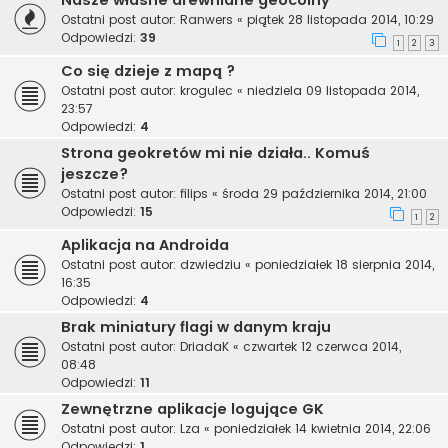
Nasze własne drewniane geocoiny
Ostatni post autor:
Ranwers
«
piątek 28 listopada 2014, 10:29
Odpowiedzi:
39
1
2
3
Co się dzieje z mapą ?
Ostatni post autor:
krogulec
«
niedziela 09 listopada 2014,
23:57
Odpowiedzi:
4
Strona geokretów mi nie działa.. Komuś
jeszcze?
Ostatni post autor:
filips
«
środa 29 października 2014, 21:00
Odpowiedzi:
15
1
2
Aplikacja na Androida
Ostatni post autor:
dzwiedziu
«
poniedziałek 18 sierpnia 2014,
16:35
Odpowiedzi:
4
Brak miniatury flagi w danym kraju
Ostatni post autor:
DriadaK
«
czwartek 12 czerwca 2014,
08:48
Odpowiedzi:
11
Zewnętrzne aplikacje logujące GK
Ostatni post autor:
Lza
«
poniedziałek 14 kwietnia 2014, 22:06
Odpowiedzi:
1