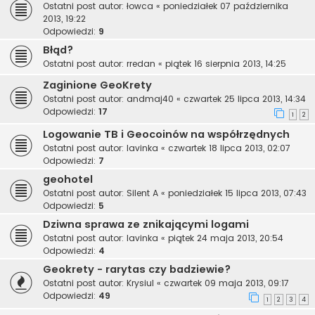
Ostatni post autor:
łowca
«
poniedziałek 07 października
2013, 19:22
Odpowiedzi:
9
Błąd?
Ostatni post autor:
rredan
«
piątek 16 sierpnia 2013, 14:25
Zaginione GeoKrety
Ostatni post autor:
andmaj40
«
czwartek 25 lipca 2013, 14:34
Odpowiedzi:
17
1
2
Logowanie TB i Geocoinów na współrzędnych
Ostatni post autor:
lavinka
«
czwartek 18 lipca 2013, 02:07
Odpowiedzi:
7
geohotel
Ostatni post autor:
Silent A
«
poniedziałek 15 lipca 2013, 07:43
Odpowiedzi:
5
Dziwna sprawa ze znikającymi logami
Ostatni post autor:
lavinka
«
piątek 24 maja 2013, 20:54
Odpowiedzi:
4
Geokrety - rarytas czy badziewie?
Ostatni post autor:
Krysiul
«
czwartek 09 maja 2013, 09:17
Odpowiedzi:
49
1
2
3
4