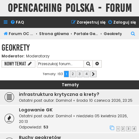
Opencaching Polska - Forum
FAQ
Zarejestruj się
Zaloguj się
S
Forum OC PL
Strona główna
Portale Geocachingowe
Geokrety
z
Geokrety
u
Moderator:
Moderatorzy
k
Szukaj
Wyszukiwanie zaawa
NOWY TEMAT
a
j
Tematy: 193
1
2
3
4
Następna
Tematy
infrastruktura krytyczna a krety?
Ostatni post autor:
Domino1
«
środa 10 czerwca 2026, 23:25
Logowanie GK
Ostatni post autor:
Domino1
«
niedziela 05 kwietnia 2026,
20:13
Odpowiedzi:
53
1
2
3
4
Ruchy geokretów