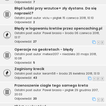
Odpowiedzi:
7
Błąd ludzki przy wrzutce= zły dystans. Da się
naprawić?
Ostatni post autor:
viciu
«
piątek 15 czerwca 2018, 10:10
Odpowiedzi:
2
Błędy w logowaniu kretów przez opencaching.pl
Ostatni post autor:
Pawel brasia
«
środa 06 czerwca 2018,
13:17
Odpowiedzi:
27
1
2
Operacje na geokretach - błędy
Ostatni post autor:
meteor2017
«
niedziela 20 maja 2018,
10:08
Odpowiedzi:
5
Zaginiony krecik
Ostatni post autor:
keram58
«
środa 25 kwietnia 2018, 13:13
Odpowiedzi:
43
1
2
3
Przenoszenie ciagle tego samego kreta
Ostatni post autor:
Pawel brasia
«
piątek 29 grudnia 2017,
20:03
Odpowiedzi:
20
1
2