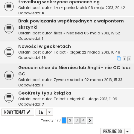
travelbug w skrzynce opencaching
Ostatni post autor:
Lza
«
poniedziałek 06 maja 2013, 20:42
Odpowiedzi:
6
Brak powiązania współrzędnych z waipontem
skrzynki
Ostatni post autor:
filips
«
niedziela 05 maja 2013, 19:52
Odpowiedzi:
1
Nowości w geokretach
Ostatni post autor:
Talbot
«
piątek 22 marca 2013, 18:49
Odpowiedzi:
19
1
2
Geocoin chce do Niemiec lub Anglii - nie OC lecz
GC
Ostatni post autor:
Żywcu
«
sobota 02 marca 2013, 15:33
Odpowiedzi:
1
GeoKrety typu książka
Ostatni post autor:
Talbot
«
piątek 01 lutego 2013, 11:09
Odpowiedzi:
7
NOWY TEMAT
Tematy: 193
1
2
3
4
Następna
Przejdź do