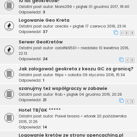
10 lat geokretów!
Ostatni post autor:
Moris299
«
piątek 01 grudnia 2017, 18:40
Odpowiedzi:
3
Logowanie Geo Kreta
Ostatni post autor:
areckis
«
piątek 17 czerwca 2016, 23:14
Odpowiedzi:
37
1
2
3
Serwer GeoKretów
Ostatni post autor:
adolfik9501
«
niedziela 10 kwietnia 2016,
22:13
Odpowiedzi:
24
1
2
Jak zalogować geokreta z keszu GC za granicą?
Ostatni post autor:
filips
«
sobota 09 stycznia 2016, 15:34
Odpowiedzi:
1
szanujmy też współgraczy w zabawie
Ostatni post autor:
Rob
«
piątek 04 grudnia 2015, 20:26
Odpowiedzi:
21
1
2
Hotel TB/GK *****
Ostatni post autor:
Pawel brasia
«
wtorek 20 października
2015, 21:26
Odpowiedzi:
14
Logowanie kretów ze strony opencaching.pl