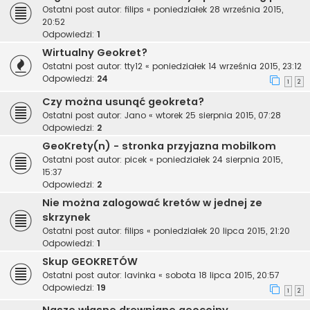
Ostatni post autor:
filips
«
poniedziałek 28 września 2015,
20:52
Odpowiedzi:
1
Wirtualny Geokret?
Ostatni post autor:
tty12
«
poniedziałek 14 września 2015, 23:12
Odpowiedzi:
24
1
2
Czy można usunąć geokreta?
Ostatni post autor:
Jano
«
wtorek 25 sierpnia 2015, 07:28
Odpowiedzi:
2
GeoKrety(n) - stronka przyjazna mobilkom
Ostatni post autor:
picek
«
poniedziałek 24 sierpnia 2015,
15:37
Odpowiedzi:
2
Nie można zalogować kretów w jednej ze
skrzynek
Ostatni post autor:
filips
«
poniedziałek 20 lipca 2015, 21:20
Odpowiedzi:
1
Skup GEOKRETÓW
Ostatni post autor:
lavinka
«
sobota 18 lipca 2015, 20:57
Odpowiedzi:
19
1
2