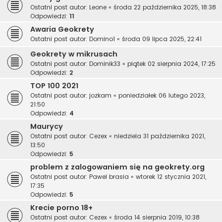
Ostatni post autor:
Leone
«
środa 22 października 2025, 18:38
Odpowiedzi:
11
Awaria Geokrety
Ostatni post autor:
Domino1
«
środa 09 lipca 2025, 22:41
Geokrety w mikrusach
Ostatni post autor:
Dominik33
«
piątek 02 sierpnia 2024, 17:25
Odpowiedzi:
2
TOP 100 2021
Ostatni post autor:
jozkam
«
poniedziałek 06 lutego 2023,
21:50
Odpowiedzi:
4
Maurycy
Ostatni post autor:
Cezex
«
niedziela 31 października 2021,
13:50
Odpowiedzi:
5
problem z zalogowaniem się na geokrety.org
Ostatni post autor:
Pawel brasia
«
wtorek 12 stycznia 2021,
17:35
Odpowiedzi:
5
Krecie porno 18+
Ostatni post autor:
Cezex
«
środa 14 sierpnia 2019, 10:38