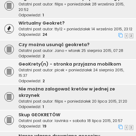
Ostatni post autor:
filips
«
poniedziałek 28 września 2015,
20:52
Odpowiedzi:
1
Wirtualny Geokret?
Ostatni post autor:
tty12
«
poniedziałek 14 września 2015, 23:12
Odpowiedzi:
24
1
2
Czy można usunąć geokreta?
Ostatni post autor:
Jano
«
wtorek 25 sierpnia 2015, 07:28
Odpowiedzi:
2
GeoKrety(n) - stronka przyjazna mobilkom
Ostatni post autor:
picek
«
poniedziałek 24 sierpnia 2015,
15:37
Odpowiedzi:
2
Nie można zalogować kretów w jednej ze
skrzynek
Ostatni post autor:
filips
«
poniedziałek 20 lipca 2015, 21:20
Odpowiedzi:
1
Skup GEOKRETÓW
Ostatni post autor:
lavinka
«
sobota 18 lipca 2015, 20:57
Odpowiedzi:
19
1
2