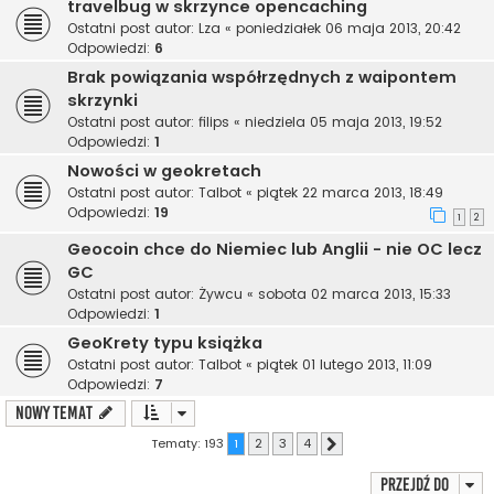
travelbug w skrzynce opencaching
Ostatni post autor:
Lza
«
poniedziałek 06 maja 2013, 20:42
Odpowiedzi:
6
Brak powiązania współrzędnych z waipontem
skrzynki
Ostatni post autor:
filips
«
niedziela 05 maja 2013, 19:52
Odpowiedzi:
1
Nowości w geokretach
Ostatni post autor:
Talbot
«
piątek 22 marca 2013, 18:49
Odpowiedzi:
19
1
2
Geocoin chce do Niemiec lub Anglii - nie OC lecz
GC
Ostatni post autor:
Żywcu
«
sobota 02 marca 2013, 15:33
Odpowiedzi:
1
GeoKrety typu książka
Ostatni post autor:
Talbot
«
piątek 01 lutego 2013, 11:09
Odpowiedzi:
7
NOWY TEMAT
Tematy: 193
1
2
3
4
Następna
Przejdź do