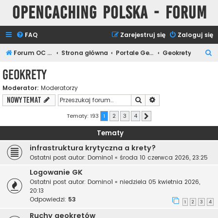
Opencaching Polska - Forum
FAQ
Zarejestruj się
Zaloguj się
S
Forum OC PL
Strona główna
Portale Geocachingowe
Geokrety
z
Geokrety
u
Moderator:
Moderatorzy
k
Szukaj
Wyszukiwanie zaawa
NOWY TEMAT
a
j
Tematy: 193
1
2
3
4
Następna
Tematy
infrastruktura krytyczna a krety?
Ostatni post autor:
Domino1
«
środa 10 czerwca 2026, 23:25
Logowanie GK
Ostatni post autor:
Domino1
«
niedziela 05 kwietnia 2026,
20:13
Odpowiedzi:
53
1
2
3
4
Ruchy geokretów