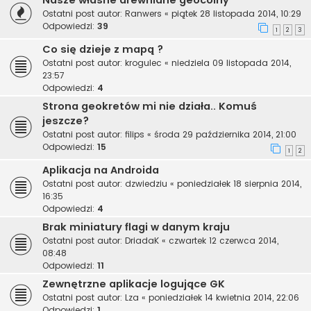
Nasze własne drewniane geocoiny
Ostatni post autor:
Ranwers
«
piątek 28 listopada 2014, 10:29
Odpowiedzi:
39
1
2
3
Co się dzieje z mapą ?
Ostatni post autor:
krogulec
«
niedziela 09 listopada 2014,
23:57
Odpowiedzi:
4
Strona geokretów mi nie działa.. Komuś
jeszcze?
Ostatni post autor:
filips
«
środa 29 października 2014, 21:00
Odpowiedzi:
15
1
2
Aplikacja na Androida
Ostatni post autor:
dzwiedziu
«
poniedziałek 18 sierpnia 2014,
16:35
Odpowiedzi:
4
Brak miniatury flagi w danym kraju
Ostatni post autor:
DriadaK
«
czwartek 12 czerwca 2014,
08:48
Odpowiedzi:
11
Zewnętrzne aplikacje logujące GK
Ostatni post autor:
Lza
«
poniedziałek 14 kwietnia 2014, 22:06
Odpowiedzi:
1