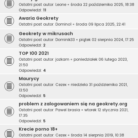
Ostatni post autor:
Leone
«
środa 22 października 2025, 18:38
Odpowiedzi:
11
Awaria Geokrety
Ostatni post autor:
Domino1
«
środa 09 lipca 2025, 22:41
Geokrety w mikrusach
Ostatni post autor:
Dominik33
«
piątek 02 sierpnia 2024, 17:25
Odpowiedzi:
2
TOP 100 2021
Ostatni post autor:
jozkam
«
poniedziałek 06 lutego 2023,
21:50
Odpowiedzi:
4
Maurycy
Ostatni post autor:
Cezex
«
niedziela 31 października 2021,
13:50
Odpowiedzi:
5
problem z zalogowaniem się na geokrety.org
Ostatni post autor:
Pawel brasia
«
wtorek 12 stycznia 2021,
17:35
Odpowiedzi:
5
Krecie porno 18+
Ostatni post autor:
Cezex
«
środa 14 sierpnia 2019, 10:38