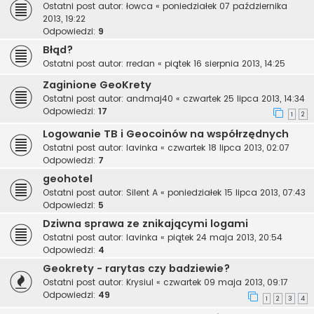
Ostatni post autor:
łowca
«
poniedziałek 07 października
2013, 19:22
Odpowiedzi:
9
Błąd?
Ostatni post autor:
rredan
«
piątek 16 sierpnia 2013, 14:25
Zaginione GeoKrety
Ostatni post autor:
andmaj40
«
czwartek 25 lipca 2013, 14:34
Odpowiedzi:
17
1
2
Logowanie TB i Geocoinów na współrzędnych
Ostatni post autor:
lavinka
«
czwartek 18 lipca 2013, 02:07
Odpowiedzi:
7
geohotel
Ostatni post autor:
Silent A
«
poniedziałek 15 lipca 2013, 07:43
Odpowiedzi:
5
Dziwna sprawa ze znikającymi logami
Ostatni post autor:
lavinka
«
piątek 24 maja 2013, 20:54
Odpowiedzi:
4
Geokrety - rarytas czy badziewie?
Ostatni post autor:
Krysiul
«
czwartek 09 maja 2013, 09:17
Odpowiedzi:
49
1
2
3
4