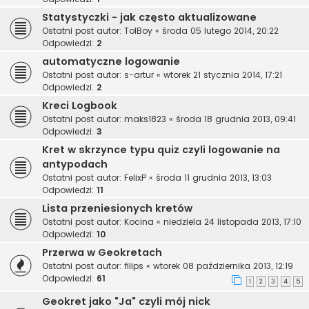
Statystyczki - jak często aktualizowane
Ostatni post autor:
TolBoy
«
środa 05 lutego 2014, 20:22
Odpowiedzi:
2
automatyczne logowanie
Ostatni post autor:
s-artur
«
wtorek 21 stycznia 2014, 17:21
Odpowiedzi:
2
Kreci Logbook
Ostatni post autor:
maks1823
«
środa 18 grudnia 2013, 09:41
Odpowiedzi:
3
Kret w skrzynce typu quiz czyli logowanie na
antypodach
Ostatni post autor:
FelixP
«
środa 11 grudnia 2013, 13:03
Odpowiedzi:
11
Lista przeniesionych kretów
Ostatni post autor:
Kocina
«
niedziela 24 listopada 2013, 17:10
Odpowiedzi:
10
Przerwa w Geokretach
Ostatni post autor:
filips
«
wtorek 08 października 2013, 12:19
Odpowiedzi:
61
1
2
3
4
5
Geokret jako "Ja" czyli mój nick