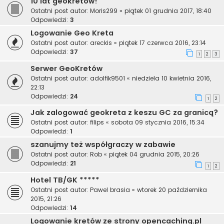
10 lat geokretów!
Ostatni post autor:
Moris299
«
piątek 01 grudnia 2017, 18:40
Odpowiedzi:
3
Logowanie Geo Kreta
Ostatni post autor:
areckis
«
piątek 17 czerwca 2016, 23:14
Odpowiedzi:
37
1
2
3
Serwer GeoKretów
Ostatni post autor:
adolfik9501
«
niedziela 10 kwietnia 2016,
22:13
Odpowiedzi:
24
1
2
Jak zalogować geokreta z keszu GC za granicą?
Ostatni post autor:
filips
«
sobota 09 stycznia 2016, 15:34
Odpowiedzi:
1
szanujmy też współgraczy w zabawie
Ostatni post autor:
Rob
«
piątek 04 grudnia 2015, 20:26
Odpowiedzi:
21
1
2
Hotel TB/GK *****
Ostatni post autor:
Pawel brasia
«
wtorek 20 października
2015, 21:26
Odpowiedzi:
14
Logowanie kretów ze strony opencaching.pl