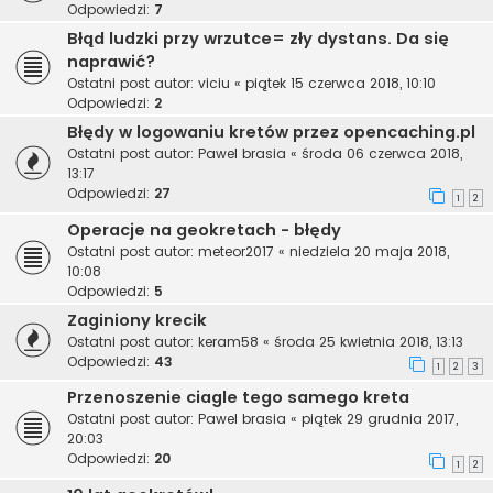
Odpowiedzi:
7
Błąd ludzki przy wrzutce= zły dystans. Da się
naprawić?
Ostatni post autor:
viciu
«
piątek 15 czerwca 2018, 10:10
Odpowiedzi:
2
Błędy w logowaniu kretów przez opencaching.pl
Ostatni post autor:
Pawel brasia
«
środa 06 czerwca 2018,
13:17
Odpowiedzi:
27
1
2
Operacje na geokretach - błędy
Ostatni post autor:
meteor2017
«
niedziela 20 maja 2018,
10:08
Odpowiedzi:
5
Zaginiony krecik
Ostatni post autor:
keram58
«
środa 25 kwietnia 2018, 13:13
Odpowiedzi:
43
1
2
3
Przenoszenie ciagle tego samego kreta
Ostatni post autor:
Pawel brasia
«
piątek 29 grudnia 2017,
20:03
Odpowiedzi:
20
1
2