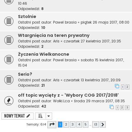
10:46
Odpowiedzi:
8
Sztolnie
Ostatni post autor:
Pawel brasia
«
piątek 26 maja 2017, 08:00
Odpowiedzi:
10
Wtargnięcia na teren prywatny
Ostatni post autor:
Aris
«
czwartek 27 kwietnia 2017, 20:35
Odpowiedzi:
2
Życzenia Wielkanocne
Ostatni post autor:
Pawel brasia
«
sobota 15 kwietnia 2017,
15:04
Serio?
Ostatni post autor:
Aris
«
czwartek 13 kwietnia 2017, 20:09
Odpowiedzi:
21
1
2
off topic wycięty z - 'Wybory COG 2017/2018'
Ostatni post autor:
Wołki.Lca
«
środa 29 marca 2017, 08:35
Odpowiedzi:
42
1
2
3
NOWY TEMAT
Strona
1
z
13
Tematy: 614
1
2
3
4
5
…
13
Następna