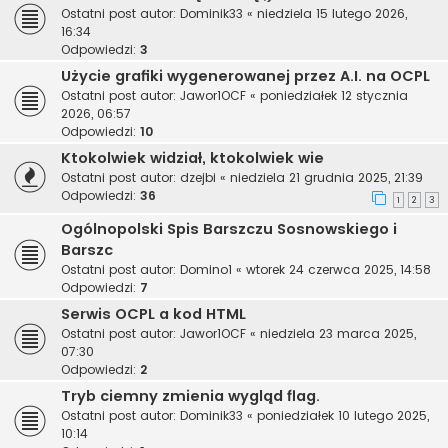
Ostatni post autor:
Dominik33
«
niedziela 15 lutego 2026,
16:34
Odpowiedzi:
3
Użycie grafiki wygenerowanej przez A.I. na OCPL
Ostatni post autor:
Jawor1OCF
«
poniedziałek 12 stycznia
2026, 06:57
Odpowiedzi:
10
Ktokolwiek widział, ktokolwiek wie
Ostatni post autor:
dzejbi
«
niedziela 21 grudnia 2025, 21:39
Odpowiedzi:
36
1
2
3
Ogólnopolski Spis Barszczu Sosnowskiego i
Barszc
Ostatni post autor:
Domino1
«
wtorek 24 czerwca 2025, 14:58
Odpowiedzi:
7
Serwis OCPL a kod HTML
Ostatni post autor:
Jawor1OCF
«
niedziela 23 marca 2025,
07:30
Odpowiedzi:
2
Tryb ciemny zmienia wygląd flag.
Ostatni post autor:
Dominik33
«
poniedziałek 10 lutego 2025,
10:14