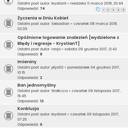
Ostatni post autor:
krystiant
«
niedziela 11 marca 2018, 20:44
Odpowiedzi:
74
1
2
3
4
5
Życzenia w Dniu Kobiet
Ostatni post autor:
Sebastian
«
czwartek 08 marca 2018,
02:09
Opóźnione logowanie znalezień [wydzielone z
Błędy i regresje - KrystianT]
Ostatni post autor:
ronja
«
sobota 09 grudnia 2017, 12:42
Odpowiedzi:
8
Imieniny
Ostatni post autor:
ptys50
«
poniedziałek 04 grudnia 2017,
10:15
Odpowiedzi:
2
Ban jednomyślny
Ostatni post autor:
Wołki.Lca
«
czwartek 09 listopada 2017,
15:45
Odpowiedzi:
13
Konkluzja
Ostatni post autor:
krystiant
«
czwartek 09 listopada 2017,
07:25
Odpowiedzi:
6