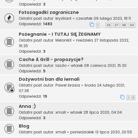
Odpowiedzi:
3
Fotozagadki zagraniczne
Ostatni post autor:
krystiant
«
czwartek 09 lutego 2023, 18:11
Odpowiedzi:
1483
1
96
97
98
99
…
Pożegnanie - I TUTAJ SIĘ ŻEGNAMY
Ostatni post autor:
MelonikX
«
niedziela 27 listopada 2022,
16:25
Odpowiedzi:
3
Cache & Grill - propozycje?
Ostatni post autor:
laszlo
«
wtorek 08 czerwca 2021, 15:30
Odpowiedzi:
5
Dożywotni ban dla iwmali
Ostatni post autor:
Pawel brasia
«
środa 24 lutego 2021,
07:38
Odpowiedzi:
19
1
2
Anna :)
Ostatni post autor:
xmall
«
wtorek 28 lipca 2020, 04:04
Odpowiedzi:
3
Blog
Ostatni post autor:
xmall
«
poniedziałek 13 lipca 2020, 20:55