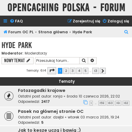
Opencaching Polska - Forum
FAQ
Zarejestruj się
Zaloguj się
S
Forum OC PL
Strona główna
Hyde Park
z
Hyde Park
u
Moderator:
Moderatorzy
k
Szukaj
Wyszukiwanie zaawa
NOWY TEMAT
a
j
Strona
1
z
13
Tematy: 614
1
2
3
4
5
…
13
Następna
Tematy
Fotozagadki krajowe
Ostatni post autor:
ronja
«
środa 10 czerwca 2026, 22:02
Odpowiedzi:
2417
1
159
160
161
162
…
Pasek na głównej stronie OC
Ostatni post autor:
dzejbi
«
wtorek 03 marca 2026, 19:24
Odpowiedzi:
5
Jak to kesze uczą i bawią ;)