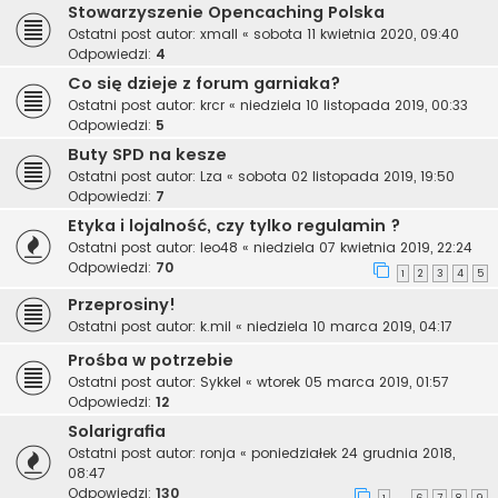
Stowarzyszenie Opencaching Polska
Ostatni post autor:
xmall
«
sobota 11 kwietnia 2020, 09:40
Odpowiedzi:
4
Co się dzieje z forum garniaka?
Ostatni post autor:
krcr
«
niedziela 10 listopada 2019, 00:33
Odpowiedzi:
5
Buty SPD na kesze
Ostatni post autor:
Lza
«
sobota 02 listopada 2019, 19:50
Odpowiedzi:
7
Etyka i lojalność, czy tylko regulamin ?
Ostatni post autor:
leo48
«
niedziela 07 kwietnia 2019, 22:24
Odpowiedzi:
70
1
2
3
4
5
Przeprosiny!
Ostatni post autor:
k.mil
«
niedziela 10 marca 2019, 04:17
Prośba w potrzebie
Ostatni post autor:
Sykkel
«
wtorek 05 marca 2019, 01:57
Odpowiedzi:
12
Solarigrafia
Ostatni post autor:
ronja
«
poniedziałek 24 grudnia 2018,
08:47
Odpowiedzi:
130