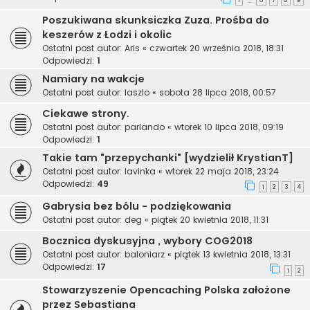
1
6
7
8
9
…
Poszukiwana skunksiczka Zuza. Prośba do
keszerów z Łodzi i okolic
Ostatni post autor:
Aris
«
czwartek 20 września 2018, 18:31
Odpowiedzi:
1
Namiary na wakcje
Ostatni post autor:
laszlo
«
sobota 28 lipca 2018, 00:57
Ciekawe strony.
Ostatni post autor:
parlando
«
wtorek 10 lipca 2018, 09:19
Odpowiedzi:
1
Takie tam "przepychanki" [wydzielił KrystianT]
Ostatni post autor:
lavinka
«
wtorek 22 maja 2018, 23:24
Odpowiedzi:
49
1
2
3
4
Gabrysia bez bólu - podziękowania
Ostatni post autor:
deg
«
piątek 20 kwietnia 2018, 11:31
Bocznica dyskusyjna , wybory COG2018
Ostatni post autor:
baloniarz
«
piątek 13 kwietnia 2018, 13:31
Odpowiedzi:
17
1
2
Stowarzyszenie Opencaching Polska założone
przez Sebastiana