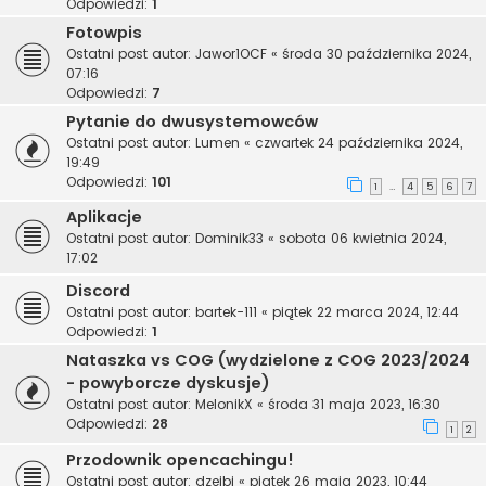
Odpowiedzi:
1
Fotowpis
Ostatni post autor:
Jawor1OCF
«
środa 30 października 2024,
07:16
Odpowiedzi:
7
Pytanie do dwusystemowców
Ostatni post autor:
Lumen
«
czwartek 24 października 2024,
19:49
Odpowiedzi:
101
1
4
5
6
7
…
Aplikacje
Ostatni post autor:
Dominik33
«
sobota 06 kwietnia 2024,
17:02
Discord
Ostatni post autor:
bartek-111
«
piątek 22 marca 2024, 12:44
Odpowiedzi:
1
Nataszka vs COG (wydzielone z COG 2023/2024
- powyborcze dyskusje)
Ostatni post autor:
MelonikX
«
środa 31 maja 2023, 16:30
Odpowiedzi:
28
1
2
Przodownik opencachingu!
Ostatni post autor:
dzejbi
«
piątek 26 maja 2023, 10:44