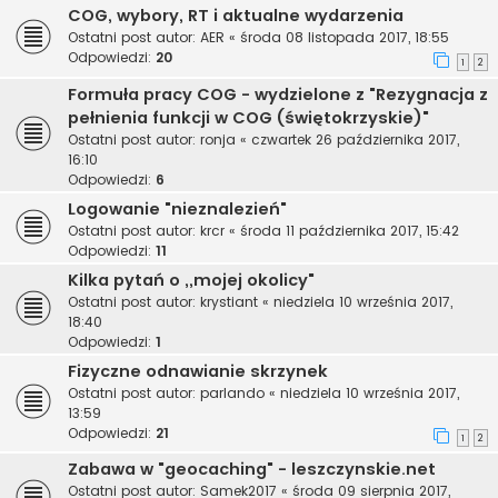
COG, wybory, RT i aktualne wydarzenia
Ostatni post autor:
AER
«
środa 08 listopada 2017, 18:55
Odpowiedzi:
20
1
2
Formuła pracy COG - wydzielone z "Rezygnacja z
pełnienia funkcji w COG (świętokrzyskie)"
Ostatni post autor:
ronja
«
czwartek 26 października 2017,
16:10
Odpowiedzi:
6
Logowanie "nieznalezień"
Ostatni post autor:
krcr
«
środa 11 października 2017, 15:42
Odpowiedzi:
11
Kilka pytań o ,,mojej okolicy"
Ostatni post autor:
krystiant
«
niedziela 10 września 2017,
18:40
Odpowiedzi:
1
Fizyczne odnawianie skrzynek
Ostatni post autor:
parlando
«
niedziela 10 września 2017,
13:59
Odpowiedzi:
21
1
2
Zabawa w "geocaching" - leszczynskie.net
Ostatni post autor:
Samek2017
«
środa 09 sierpnia 2017,