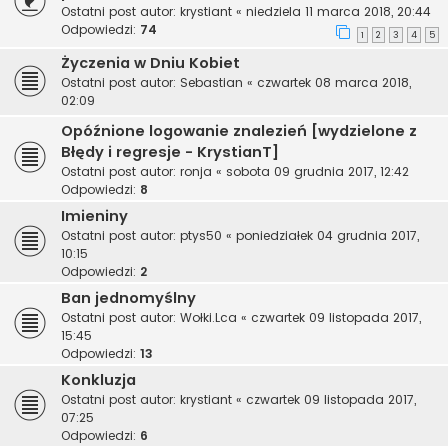
Ostatni post autor:
krystiant
«
niedziela 11 marca 2018, 20:44
Odpowiedzi:
74
1
2
3
4
5
Życzenia w Dniu Kobiet
Ostatni post autor:
Sebastian
«
czwartek 08 marca 2018,
02:09
Opóźnione logowanie znalezień [wydzielone z
Błędy i regresje - KrystianT]
Ostatni post autor:
ronja
«
sobota 09 grudnia 2017, 12:42
Odpowiedzi:
8
Imieniny
Ostatni post autor:
ptys50
«
poniedziałek 04 grudnia 2017,
10:15
Odpowiedzi:
2
Ban jednomyślny
Ostatni post autor:
Wołki.Lca
«
czwartek 09 listopada 2017,
15:45
Odpowiedzi:
13
Konkluzja
Ostatni post autor:
krystiant
«
czwartek 09 listopada 2017,
07:25
Odpowiedzi:
6