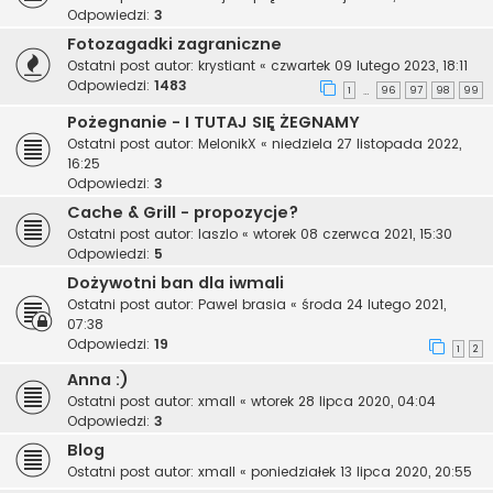
Odpowiedzi:
3
Fotozagadki zagraniczne
Ostatni post autor:
krystiant
«
czwartek 09 lutego 2023, 18:11
Odpowiedzi:
1483
1
96
97
98
99
…
Pożegnanie - I TUTAJ SIĘ ŻEGNAMY
Ostatni post autor:
MelonikX
«
niedziela 27 listopada 2022,
16:25
Odpowiedzi:
3
Cache & Grill - propozycje?
Ostatni post autor:
laszlo
«
wtorek 08 czerwca 2021, 15:30
Odpowiedzi:
5
Dożywotni ban dla iwmali
Ostatni post autor:
Pawel brasia
«
środa 24 lutego 2021,
07:38
Odpowiedzi:
19
1
2
Anna :)
Ostatni post autor:
xmall
«
wtorek 28 lipca 2020, 04:04
Odpowiedzi:
3
Blog
Ostatni post autor:
xmall
«
poniedziałek 13 lipca 2020, 20:55