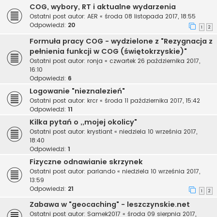
COG, wybory, RT i aktualne wydarzenia
Ostatni post autor:
AER
«
środa 08 listopada 2017, 18:55
Odpowiedzi:
20
1
2
Formuła pracy COG - wydzielone z "Rezygnacja z
pełnienia funkcji w COG (świętokrzyskie)"
Ostatni post autor:
ronja
«
czwartek 26 października 2017,
16:10
Odpowiedzi:
6
Logowanie "nieznalezień"
Ostatni post autor:
krcr
«
środa 11 października 2017, 15:42
Odpowiedzi:
11
Kilka pytań o ,,mojej okolicy"
Ostatni post autor:
krystiant
«
niedziela 10 września 2017,
18:40
Odpowiedzi:
1
Fizyczne odnawianie skrzynek
Ostatni post autor:
parlando
«
niedziela 10 września 2017,
13:59
Odpowiedzi:
21
1
2
Zabawa w "geocaching" - leszczynskie.net
Ostatni post autor:
Samek2017
«
środa 09 sierpnia 2017,