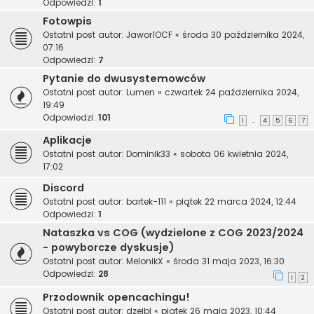
Odpowiedzi:
1
Fotowpis
Ostatni post autor:
Jawor1OCF
«
środa 30 października 2024,
07:16
Odpowiedzi:
7
Pytanie do dwusystemowców
Ostatni post autor:
Lumen
«
czwartek 24 października 2024,
19:49
Odpowiedzi:
101
1
4
5
6
7
…
Aplikacje
Ostatni post autor:
Dominik33
«
sobota 06 kwietnia 2024,
17:02
Discord
Ostatni post autor:
bartek-111
«
piątek 22 marca 2024, 12:44
Odpowiedzi:
1
Nataszka vs COG (wydzielone z COG 2023/2024
- powyborcze dyskusje)
Ostatni post autor:
MelonikX
«
środa 31 maja 2023, 16:30
Odpowiedzi:
28
1
2
Przodownik opencachingu!
Ostatni post autor:
dzejbi
«
piątek 26 maja 2023, 10:44