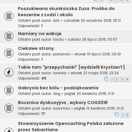
1
6
7
8
9
…
Poszukiwana skunksiczka Zuza. Prośba do
keszerów z Łodzi i okolic
Ostatni post autor:
Aris
«
czwartek 20 września 2018, 18:31
Odpowiedzi:
1
Namiary na wakcje
Ostatni post autor:
laszlo
«
sobota 28 lipca 2018, 00:57
Ciekawe strony.
Ostatni post autor:
parlando
«
wtorek 10 lipca 2018, 09:19
Odpowiedzi:
1
Takie tam "przepychanki" [wydzielił KrystianT]
Ostatni post autor:
lavinka
«
wtorek 22 maja 2018, 23:24
Odpowiedzi:
49
1
2
3
4
Gabrysia bez bólu - podziękowania
Ostatni post autor:
deg
«
piątek 20 kwietnia 2018, 11:31
Bocznica dyskusyjna , wybory COG2018
Ostatni post autor:
baloniarz
«
piątek 13 kwietnia 2018, 13:31
Odpowiedzi:
17
1
2
Stowarzyszenie Opencaching Polska założone
przez Sebastiana