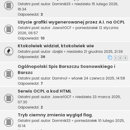
Ostatni post autor:
Dominik33
«
niedziela 15 lutego 2026,
16:34
Odpowiedzi:
3
Użycie grafiki wygenerowanej przez A.I. na OCPL
Ostatni post autor:
Jawor1OCF
«
poniedziałek 12 stycznia
2026, 06:57
Odpowiedzi:
10
Ktokolwiek widział, ktokolwiek wie
Ostatni post autor:
dzejbi
«
niedziela 21 grudnia 2025, 21:39
Odpowiedzi:
36
1
2
3
Ogólnopolski Spis Barszczu Sosnowskiego i
Barszc
Ostatni post autor:
Domino1
«
wtorek 24 czerwca 2025, 14:58
Odpowiedzi:
7
Serwis OCPL a kod HTML
Ostatni post autor:
Jawor1OCF
«
niedziela 23 marca 2025,
07:30
Odpowiedzi:
2
Tryb ciemny zmienia wygląd flag.
Ostatni post autor:
Dominik33
«
poniedziałek 10 lutego 2025,
10:14