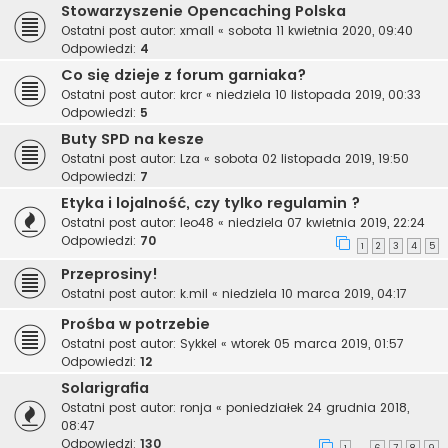
Stowarzyszenie Opencaching Polska
Ostatni post autor:
xmall
«
sobota 11 kwietnia 2020, 09:40
Odpowiedzi:
4
Co się dzieje z forum garniaka?
Ostatni post autor:
krcr
«
niedziela 10 listopada 2019, 00:33
Odpowiedzi:
5
Buty SPD na kesze
Ostatni post autor:
Lza
«
sobota 02 listopada 2019, 19:50
Odpowiedzi:
7
Etyka i lojalność, czy tylko regulamin ?
Ostatni post autor:
leo48
«
niedziela 07 kwietnia 2019, 22:24
Odpowiedzi:
70
1
2
3
4
5
Przeprosiny!
Ostatni post autor:
k.mil
«
niedziela 10 marca 2019, 04:17
Prośba w potrzebie
Ostatni post autor:
Sykkel
«
wtorek 05 marca 2019, 01:57
Odpowiedzi:
12
Solarigrafia
Ostatni post autor:
ronja
«
poniedziałek 24 grudnia 2018,
08:47
Odpowiedzi:
130