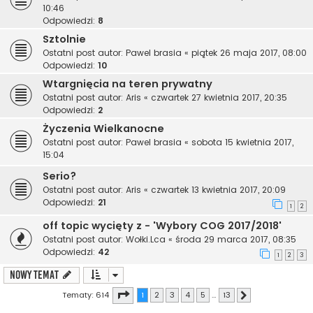
10:46
Odpowiedzi:
8
Sztolnie
Ostatni post autor:
Pawel brasia
«
piątek 26 maja 2017, 08:00
Odpowiedzi:
10
Wtargnięcia na teren prywatny
Ostatni post autor:
Aris
«
czwartek 27 kwietnia 2017, 20:35
Odpowiedzi:
2
Życzenia Wielkanocne
Ostatni post autor:
Pawel brasia
«
sobota 15 kwietnia 2017,
15:04
Serio?
Ostatni post autor:
Aris
«
czwartek 13 kwietnia 2017, 20:09
Odpowiedzi:
21
1
2
off topic wycięty z - 'Wybory COG 2017/2018'
Ostatni post autor:
Wołki.Lca
«
środa 29 marca 2017, 08:35
Odpowiedzi:
42
1
2
3
NOWY TEMAT
Strona
1
z
13
Tematy: 614
1
2
3
4
5
…
13
Następna