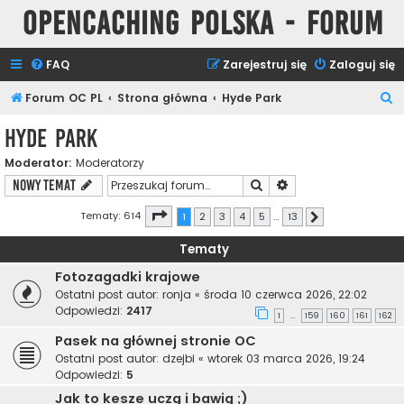
Opencaching Polska - Forum
FAQ
Zarejestruj się
Zaloguj się
S
Forum OC PL
Strona główna
Hyde Park
z
Hyde Park
u
Moderator:
Moderatorzy
k
Szukaj
Wyszukiwanie zaawa
NOWY TEMAT
a
j
Strona
1
z
13
Tematy: 614
1
2
3
4
5
…
13
Następna
Tematy
Fotozagadki krajowe
Ostatni post autor:
ronja
«
środa 10 czerwca 2026, 22:02
Odpowiedzi:
2417
1
159
160
161
162
…
Pasek na głównej stronie OC
Ostatni post autor:
dzejbi
«
wtorek 03 marca 2026, 19:24
Odpowiedzi:
5
Jak to kesze uczą i bawią ;)