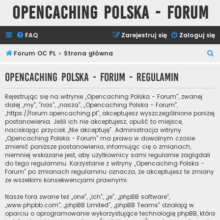
Opencaching Polska - Forum
FAQ
Zarejestruj się
Zaloguj się
S
Forum OC PL
Strona główna
z
Opencaching Polska - Forum - Regulamin
u
k
Rejestrując się na witrynie „Opencaching Polska - Forum”, zwanej
a
dalej „my”, ”nas”, „nasza”, „Opencaching Polska - Forum”,
„https://forum.opencaching.pl”, akceptujesz wyszczególnione poniżej
j
postanowienia. Jeśli ich nie akceptujesz, opuść to miejsce,
naciskając przycisk „Nie akceptuję”. Administracja witryny
„Opencaching Polska - Forum” ma prawo w dowolnym czasie
zmienić poniższe postanowienia, informując cię o zmianach,
niemniej wskazane jest, aby użytkownicy sami regularnie zaglądali
do tego regulaminu. Korzystanie z witryny „Opencaching Polska -
Forum” po zmianach regulaminu oznacza, że akceptujesz te zmiany
ze wszelkimi konsekwencjami prawnymi.
Nasze fora zwane też „one”, „ich”, „je”, „phpBB software”,
„www.phpbb.com”, „phpBB Limited”, „phpBB Teams” działają w
oparciu o oprogramowanie wykorzystujące technologię phpBB, która