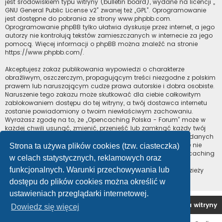
jest środowiskiem typu witryny (bulletin board), wydane na licencji „
GNU General Public License v2
” zwanej też „GPL”. Oprogramowanie
jest dostępne do pobrania ze strony
www.phpbb.com
.
Oprogramowanie phpBB tylko ułatwia dyskusje przez internet, a jego
autorzy nie kontrolują tekstów zamieszczanych w internecie za jego
pomocą. Więcej informacji o phpBB można znaleźć na stronie
https://www.phpbb.com/
.
Akceptujesz zakaz publikowania wypowiedzi o charakterze
obraźliwym, oszczerczym, propagującym treści niezgodne z polskim
prawem lub naruszającym cudze prawa autorskie i dobra osobiste.
Naruszenie tego zakazu może skutkować dla ciebie całkowitym
zablokowaniem dostępu do tej witryny, a twój dostawca internetu
zostanie powiadomiony o twoim niewłaściwym zachowaniu.
Wyrażasz zgodę na to, że „Opencaching Polska - Forum” może w
każdej chwili usunąć, zmienić, przenieść lub zamknąć każdy twój
temat, post. Wyrażasz zgodę na zapisywanie wszystkich podanych
przez ciebie informacji w naszej bazie danych. Informacje te nie
Strona ta używa plików cookies (tzw. ciasteczka)
będą przekazywane nikomu bez twojej zgody, ale ani „Opencaching
w celach statystycznych, reklamowych oraz
Polska - Forum”, ani phpBB nie ponosi odpowiedzialności za
funkcjonalnych. Warunki przechowywania lub
włamania do witryny, podczas których może dojść do kradzieży
danych.
dostępu do plików cookies można określić w
ustawieniach przeglądarki internetowej.
Forum OC PL
Strona główna
Usuń ciasteczka witryny
Dowiedz się więcej