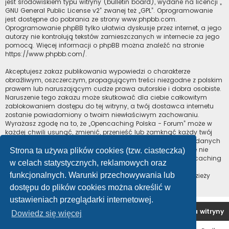
jest środowiskiem typu witryny (bulletin board), wydane na licencji „
GNU General Public License v2
” zwanej też „GPL”. Oprogramowanie
jest dostępne do pobrania ze strony
www.phpbb.com
.
Oprogramowanie phpBB tylko ułatwia dyskusje przez internet, a jego
autorzy nie kontrolują tekstów zamieszczanych w internecie za jego
pomocą. Więcej informacji o phpBB można znaleźć na stronie
https://www.phpbb.com/
.
Akceptujesz zakaz publikowania wypowiedzi o charakterze
obraźliwym, oszczerczym, propagującym treści niezgodne z polskim
prawem lub naruszającym cudze prawa autorskie i dobra osobiste.
Naruszenie tego zakazu może skutkować dla ciebie całkowitym
zablokowaniem dostępu do tej witryny, a twój dostawca internetu
zostanie powiadomiony o twoim niewłaściwym zachowaniu.
Wyrażasz zgodę na to, że „Opencaching Polska - Forum” może w
każdej chwili usunąć, zmienić, przenieść lub zamknąć każdy twój
temat, post. Wyrażasz zgodę na zapisywanie wszystkich podanych
przez ciebie informacji w naszej bazie danych. Informacje te nie
Strona ta używa plików cookies (tzw. ciasteczka)
będą przekazywane nikomu bez twojej zgody, ale ani „Opencaching
w celach statystycznych, reklamowych oraz
Polska - Forum”, ani phpBB nie ponosi odpowiedzialności za
funkcjonalnych. Warunki przechowywania lub
włamania do witryny, podczas których może dojść do kradzieży
danych.
dostępu do plików cookies można określić w
ustawieniach przeglądarki internetowej.
Forum OC PL
Strona główna
Usuń ciasteczka witryny
Dowiedz się więcej