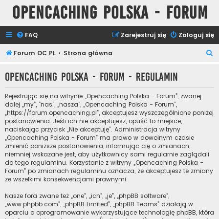
Opencaching Polska - Forum
FAQ
Zarejestruj się
Zaloguj się
S
Forum OC PL
Strona główna
z
Opencaching Polska - Forum - Regulamin
u
k
Rejestrując się na witrynie „Opencaching Polska - Forum”, zwanej
a
dalej „my”, ”nas”, „nasza”, „Opencaching Polska - Forum”,
„https://forum.opencaching.pl”, akceptujesz wyszczególnione poniżej
j
postanowienia. Jeśli ich nie akceptujesz, opuść to miejsce,
naciskając przycisk „Nie akceptuję”. Administracja witryny
„Opencaching Polska - Forum” ma prawo w dowolnym czasie
zmienić poniższe postanowienia, informując cię o zmianach,
niemniej wskazane jest, aby użytkownicy sami regularnie zaglądali
do tego regulaminu. Korzystanie z witryny „Opencaching Polska -
Forum” po zmianach regulaminu oznacza, że akceptujesz te zmiany
ze wszelkimi konsekwencjami prawnymi.
Nasze fora zwane też „one”, „ich”, „je”, „phpBB software”,
„www.phpbb.com”, „phpBB Limited”, „phpBB Teams” działają w
oparciu o oprogramowanie wykorzystujące technologię phpBB, która