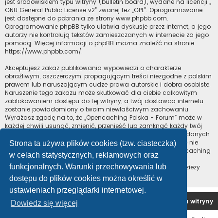
jest środowiskiem typu witryny (bulletin board), wydane na licencji „
GNU General Public License v2
” zwanej też „GPL”. Oprogramowanie
jest dostępne do pobrania ze strony
www.phpbb.com
.
Oprogramowanie phpBB tylko ułatwia dyskusje przez internet, a jego
autorzy nie kontrolują tekstów zamieszczanych w internecie za jego
pomocą. Więcej informacji o phpBB można znaleźć na stronie
https://www.phpbb.com/
.
Akceptujesz zakaz publikowania wypowiedzi o charakterze
obraźliwym, oszczerczym, propagującym treści niezgodne z polskim
prawem lub naruszającym cudze prawa autorskie i dobra osobiste.
Naruszenie tego zakazu może skutkować dla ciebie całkowitym
zablokowaniem dostępu do tej witryny, a twój dostawca internetu
zostanie powiadomiony o twoim niewłaściwym zachowaniu.
Wyrażasz zgodę na to, że „Opencaching Polska - Forum” może w
każdej chwili usunąć, zmienić, przenieść lub zamknąć każdy twój
temat, post. Wyrażasz zgodę na zapisywanie wszystkich podanych
przez ciebie informacji w naszej bazie danych. Informacje te nie
Strona ta używa plików cookies (tzw. ciasteczka)
będą przekazywane nikomu bez twojej zgody, ale ani „Opencaching
w celach statystycznych, reklamowych oraz
Polska - Forum”, ani phpBB nie ponosi odpowiedzialności za
funkcjonalnych. Warunki przechowywania lub
włamania do witryny, podczas których może dojść do kradzieży
danych.
dostępu do plików cookies można określić w
ustawieniach przeglądarki internetowej.
Forum OC PL
Strona główna
Usuń ciasteczka witryny
Dowiedz się więcej