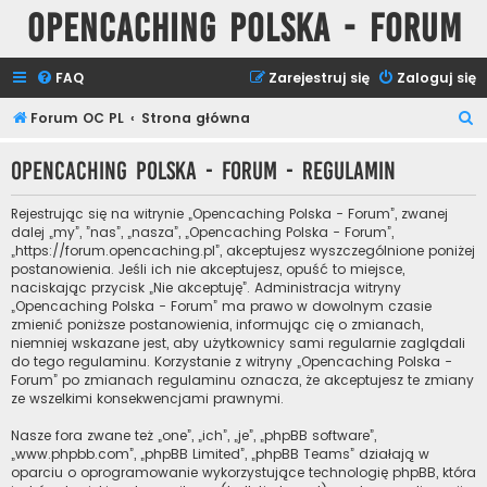
Opencaching Polska - Forum
FAQ
Zarejestruj się
Zaloguj się
S
Forum OC PL
Strona główna
z
Opencaching Polska - Forum - Regulamin
u
k
Rejestrując się na witrynie „Opencaching Polska - Forum”, zwanej
a
dalej „my”, ”nas”, „nasza”, „Opencaching Polska - Forum”,
„https://forum.opencaching.pl”, akceptujesz wyszczególnione poniżej
j
postanowienia. Jeśli ich nie akceptujesz, opuść to miejsce,
naciskając przycisk „Nie akceptuję”. Administracja witryny
„Opencaching Polska - Forum” ma prawo w dowolnym czasie
zmienić poniższe postanowienia, informując cię o zmianach,
niemniej wskazane jest, aby użytkownicy sami regularnie zaglądali
do tego regulaminu. Korzystanie z witryny „Opencaching Polska -
Forum” po zmianach regulaminu oznacza, że akceptujesz te zmiany
ze wszelkimi konsekwencjami prawnymi.
Nasze fora zwane też „one”, „ich”, „je”, „phpBB software”,
„www.phpbb.com”, „phpBB Limited”, „phpBB Teams” działają w
oparciu o oprogramowanie wykorzystujące technologię phpBB, która