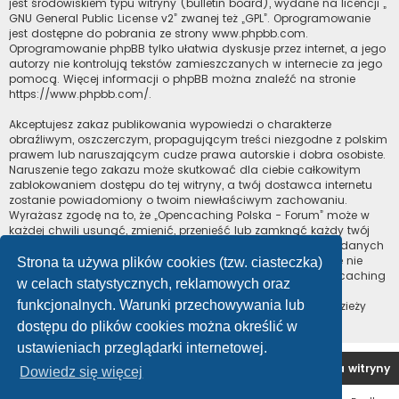
jest środowiskiem typu witryny (bulletin board), wydane na licencji „
GNU General Public License v2
” zwanej też „GPL”. Oprogramowanie
jest dostępne do pobrania ze strony
www.phpbb.com
.
Oprogramowanie phpBB tylko ułatwia dyskusje przez internet, a jego
autorzy nie kontrolują tekstów zamieszczanych w internecie za jego
pomocą. Więcej informacji o phpBB można znaleźć na stronie
https://www.phpbb.com/
.
Akceptujesz zakaz publikowania wypowiedzi o charakterze
obraźliwym, oszczerczym, propagującym treści niezgodne z polskim
prawem lub naruszającym cudze prawa autorskie i dobra osobiste.
Naruszenie tego zakazu może skutkować dla ciebie całkowitym
zablokowaniem dostępu do tej witryny, a twój dostawca internetu
zostanie powiadomiony o twoim niewłaściwym zachowaniu.
Wyrażasz zgodę na to, że „Opencaching Polska - Forum” może w
każdej chwili usunąć, zmienić, przenieść lub zamknąć każdy twój
temat, post. Wyrażasz zgodę na zapisywanie wszystkich podanych
przez ciebie informacji w naszej bazie danych. Informacje te nie
Strona ta używa plików cookies (tzw. ciasteczka)
będą przekazywane nikomu bez twojej zgody, ale ani „Opencaching
w celach statystycznych, reklamowych oraz
Polska - Forum”, ani phpBB nie ponosi odpowiedzialności za
funkcjonalnych. Warunki przechowywania lub
włamania do witryny, podczas których może dojść do kradzieży
danych.
dostępu do plików cookies można określić w
ustawieniach przeglądarki internetowej.
Forum OC PL
Strona główna
Usuń ciasteczka witryny
Dowiedz się więcej