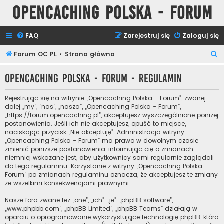
Opencaching Polska - Forum
FAQ
Zarejestruj się
Zaloguj się
S
Forum OC PL
Strona główna
z
Opencaching Polska - Forum - Regulamin
u
k
Rejestrując się na witrynie „Opencaching Polska - Forum”, zwanej
a
dalej „my”, ”nas”, „nasza”, „Opencaching Polska - Forum”,
„https://forum.opencaching.pl”, akceptujesz wyszczególnione poniżej
j
postanowienia. Jeśli ich nie akceptujesz, opuść to miejsce,
naciskając przycisk „Nie akceptuję”. Administracja witryny
„Opencaching Polska - Forum” ma prawo w dowolnym czasie
zmienić poniższe postanowienia, informując cię o zmianach,
niemniej wskazane jest, aby użytkownicy sami regularnie zaglądali
do tego regulaminu. Korzystanie z witryny „Opencaching Polska -
Forum” po zmianach regulaminu oznacza, że akceptujesz te zmiany
ze wszelkimi konsekwencjami prawnymi.
Nasze fora zwane też „one”, „ich”, „je”, „phpBB software”,
„www.phpbb.com”, „phpBB Limited”, „phpBB Teams” działają w
oparciu o oprogramowanie wykorzystujące technologię phpBB, która