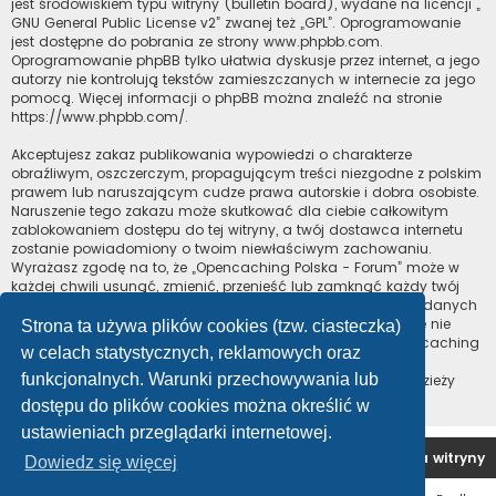
jest środowiskiem typu witryny (bulletin board), wydane na licencji „
GNU General Public License v2
” zwanej też „GPL”. Oprogramowanie
jest dostępne do pobrania ze strony
www.phpbb.com
.
Oprogramowanie phpBB tylko ułatwia dyskusje przez internet, a jego
autorzy nie kontrolują tekstów zamieszczanych w internecie za jego
pomocą. Więcej informacji o phpBB można znaleźć na stronie
https://www.phpbb.com/
.
Akceptujesz zakaz publikowania wypowiedzi o charakterze
obraźliwym, oszczerczym, propagującym treści niezgodne z polskim
prawem lub naruszającym cudze prawa autorskie i dobra osobiste.
Naruszenie tego zakazu może skutkować dla ciebie całkowitym
zablokowaniem dostępu do tej witryny, a twój dostawca internetu
zostanie powiadomiony o twoim niewłaściwym zachowaniu.
Wyrażasz zgodę na to, że „Opencaching Polska - Forum” może w
każdej chwili usunąć, zmienić, przenieść lub zamknąć każdy twój
temat, post. Wyrażasz zgodę na zapisywanie wszystkich podanych
przez ciebie informacji w naszej bazie danych. Informacje te nie
Strona ta używa plików cookies (tzw. ciasteczka)
będą przekazywane nikomu bez twojej zgody, ale ani „Opencaching
w celach statystycznych, reklamowych oraz
Polska - Forum”, ani phpBB nie ponosi odpowiedzialności za
funkcjonalnych. Warunki przechowywania lub
włamania do witryny, podczas których może dojść do kradzieży
danych.
dostępu do plików cookies można określić w
ustawieniach przeglądarki internetowej.
Forum OC PL
Strona główna
Usuń ciasteczka witryny
Dowiedz się więcej