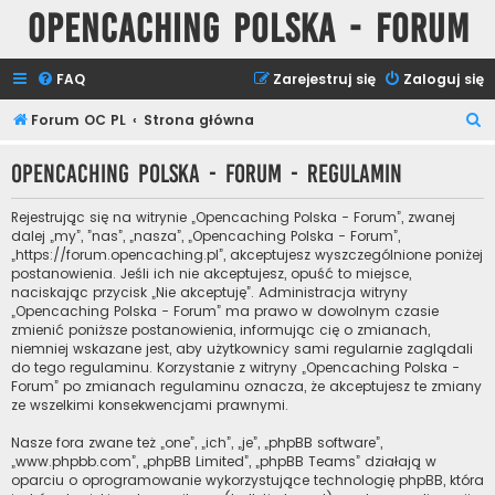
Opencaching Polska - Forum
FAQ
Zarejestruj się
Zaloguj się
S
Forum OC PL
Strona główna
z
Opencaching Polska - Forum - Regulamin
u
k
Rejestrując się na witrynie „Opencaching Polska - Forum”, zwanej
a
dalej „my”, ”nas”, „nasza”, „Opencaching Polska - Forum”,
„https://forum.opencaching.pl”, akceptujesz wyszczególnione poniżej
j
postanowienia. Jeśli ich nie akceptujesz, opuść to miejsce,
naciskając przycisk „Nie akceptuję”. Administracja witryny
„Opencaching Polska - Forum” ma prawo w dowolnym czasie
zmienić poniższe postanowienia, informując cię o zmianach,
niemniej wskazane jest, aby użytkownicy sami regularnie zaglądali
do tego regulaminu. Korzystanie z witryny „Opencaching Polska -
Forum” po zmianach regulaminu oznacza, że akceptujesz te zmiany
ze wszelkimi konsekwencjami prawnymi.
Nasze fora zwane też „one”, „ich”, „je”, „phpBB software”,
„www.phpbb.com”, „phpBB Limited”, „phpBB Teams” działają w
oparciu o oprogramowanie wykorzystujące technologię phpBB, która