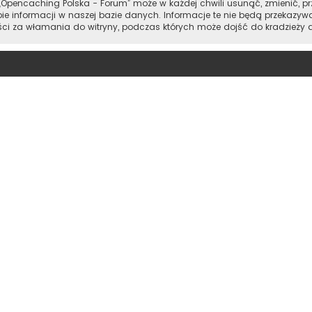
Opencaching Polska - Forum” może w każdej chwili usunąć, zmienić, pr
e informacji w naszej bazie danych. Informacje te nie będą przekazyw
ości za włamania do witryny, podczas których może dojść do kradzieży 