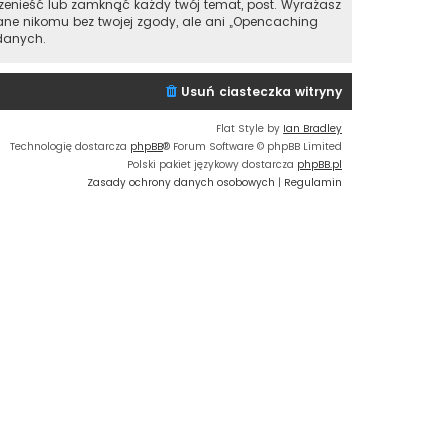
zenieść lub zamknąć każdy twój temat, post. Wyrażasz
ane nikomu bez twojej zgody, ale ani „Opencaching
danych.
Usuń ciasteczka witryny
Flat Style by
Ian Bradley
Technologię dostarcza
phpBB
® Forum Software © phpBB Limited
Polski pakiet językowy dostarcza
phpBB.pl
Zasady ochrony danych osobowych
|
Regulamin