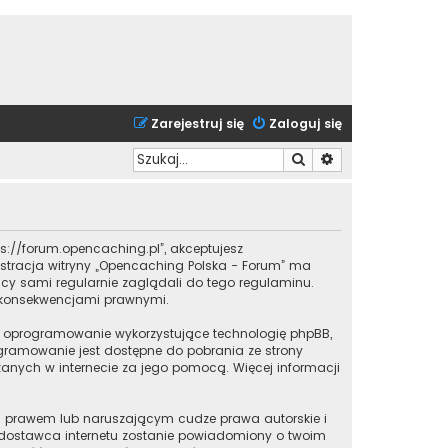
Zarejestruj się
Zaloguj się
Szukaj
Wyszukiwanie zaa
tps://forum.opencaching.pl”, akceptujesz
inistracja witryny „Opencaching Polska - Forum” ma
cy sami regularnie zaglądali do tego regulaminu.
i konsekwencjami prawnymi.
iu o oprogramowanie wykorzystujące technologię phpBB,
rogramowanie jest dostępne do pobrania ze strony
czanych w internecie za jego pomocą. Więcej informacji
im prawem lub naruszającym cudze prawa autorskie i
j dostawca internetu zostanie powiadomiony o twoim