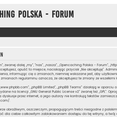
hing Polska - Forum
in
m”, zwanej dalej „my”, ”nas”, „nasza”, „Opencaching Polska - Forum”, „ht
kceptujesz, opuść to miejsce, naciskając przycisk „Nie akceptuję”. Adm
ia, informując cię o zmianach, niemniej wskazane jest, aby użytkowni
po zmianach regulaminu oznacza, że akceptujesz te zmiany ze wszelkim
are”, „www.phpbb.com”, „phpBB Limited”, „phpBB Teams” działają w oparc
wydane na licencji „
GNU General Public License v2
” zwanej też „GPL”. Op
dyskusje przez internet, a jego autorzy nie kontrolują tekstów zamiesz
b.com/
.
erze obraźliwym, oszczerczym, propagującym treści niezgodne z polsk
ać dla ciebie całkowitym zablokowaniem dostępu do tej witryny, a twó