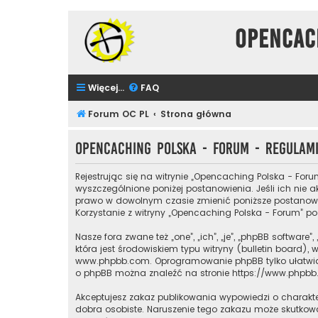
Opencac
Więcej…
FAQ
Forum OC PL
Strona główna
Opencaching Polska - Forum - Regulam
Rejestrując się na witrynie „Opencaching Polska - Foru
wyszczególnione poniżej postanowienia. Jeśli ich nie a
prawo w dowolnym czasie zmienić poniższe postanowien
Korzystanie z witryny „Opencaching Polska - Forum” 
Nasze fora zwane też „one”, „ich”, „je”, „phpBB softw
która jest środowiskiem typu witryny (bulletin board), 
www.phpbb.com
. Oprogramowanie phpBB tylko ułatwia 
o phpBB można znaleźć na stronie
https://www.phpb
Akceptujesz zakaz publikowania wypowiedzi o charakt
dobra osobiste. Naruszenie tego zakazu może skutkow