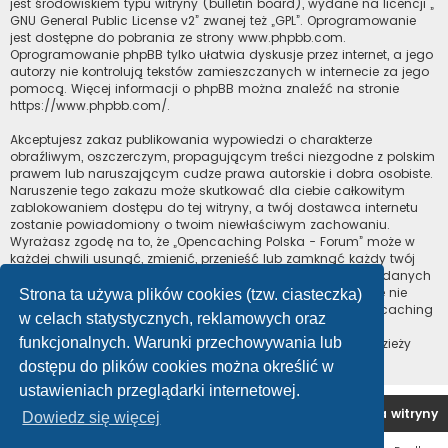
jest środowiskiem typu witryny (bulletin board), wydane na licencji „
GNU General Public License v2
” zwanej też „GPL”. Oprogramowanie
jest dostępne do pobrania ze strony
www.phpbb.com
.
Oprogramowanie phpBB tylko ułatwia dyskusje przez internet, a jego
autorzy nie kontrolują tekstów zamieszczanych w internecie za jego
pomocą. Więcej informacji o phpBB można znaleźć na stronie
https://www.phpbb.com/
.
Akceptujesz zakaz publikowania wypowiedzi o charakterze
obraźliwym, oszczerczym, propagującym treści niezgodne z polskim
prawem lub naruszającym cudze prawa autorskie i dobra osobiste.
Naruszenie tego zakazu może skutkować dla ciebie całkowitym
zablokowaniem dostępu do tej witryny, a twój dostawca internetu
zostanie powiadomiony o twoim niewłaściwym zachowaniu.
Wyrażasz zgodę na to, że „Opencaching Polska - Forum” może w
każdej chwili usunąć, zmienić, przenieść lub zamknąć każdy twój
temat, post. Wyrażasz zgodę na zapisywanie wszystkich podanych
przez ciebie informacji w naszej bazie danych. Informacje te nie
Strona ta używa plików cookies (tzw. ciasteczka)
będą przekazywane nikomu bez twojej zgody, ale ani „Opencaching
w celach statystycznych, reklamowych oraz
Polska - Forum”, ani phpBB nie ponosi odpowiedzialności za
funkcjonalnych. Warunki przechowywania lub
włamania do witryny, podczas których może dojść do kradzieży
danych.
dostępu do plików cookies można określić w
ustawieniach przeglądarki internetowej.
Forum OC PL
Strona główna
Usuń ciasteczka witryny
Dowiedz się więcej