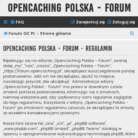
Opencaching Polska - Forum
FAQ
Zarejestruj się
Zaloguj się
S
Forum OC PL
Strona główna
z
Opencaching Polska - Forum - Regulamin
u
k
Rejestrując się na witrynie „Opencaching Polska - Forum”, zwanej
a
dalej „my”, ”nas”, „nasza”, „Opencaching Polska - Forum”,
„https://forum.opencaching.pl”, akceptujesz wyszczególnione poniżej
j
postanowienia. Jeśli ich nie akceptujesz, opuść to miejsce,
naciskając przycisk „Nie akceptuję”. Administracja witryny
„Opencaching Polska - Forum” ma prawo w dowolnym czasie
zmienić poniższe postanowienia, informując cię o zmianach,
niemniej wskazane jest, aby użytkownicy sami regularnie zaglądali
do tego regulaminu. Korzystanie z witryny „Opencaching Polska -
Forum” po zmianach regulaminu oznacza, że akceptujesz te zmiany
ze wszelkimi konsekwencjami prawnymi.
Nasze fora zwane też „one”, „ich”, „je”, „phpBB software”,
„www.phpbb.com”, „phpBB Limited”, „phpBB Teams” działają w
oparciu o oprogramowanie wykorzystujące technologię phpBB, która