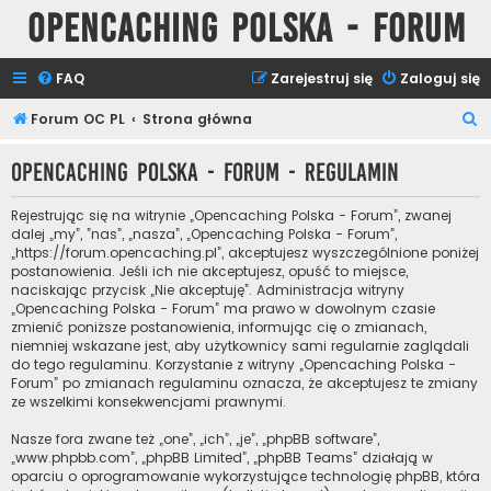
Opencaching Polska - Forum
FAQ
Zarejestruj się
Zaloguj się
S
Forum OC PL
Strona główna
z
Opencaching Polska - Forum - Regulamin
u
k
Rejestrując się na witrynie „Opencaching Polska - Forum”, zwanej
a
dalej „my”, ”nas”, „nasza”, „Opencaching Polska - Forum”,
„https://forum.opencaching.pl”, akceptujesz wyszczególnione poniżej
j
postanowienia. Jeśli ich nie akceptujesz, opuść to miejsce,
naciskając przycisk „Nie akceptuję”. Administracja witryny
„Opencaching Polska - Forum” ma prawo w dowolnym czasie
zmienić poniższe postanowienia, informując cię o zmianach,
niemniej wskazane jest, aby użytkownicy sami regularnie zaglądali
do tego regulaminu. Korzystanie z witryny „Opencaching Polska -
Forum” po zmianach regulaminu oznacza, że akceptujesz te zmiany
ze wszelkimi konsekwencjami prawnymi.
Nasze fora zwane też „one”, „ich”, „je”, „phpBB software”,
„www.phpbb.com”, „phpBB Limited”, „phpBB Teams” działają w
oparciu o oprogramowanie wykorzystujące technologię phpBB, która