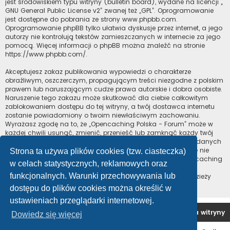
jest środowiskiem typu witryny (bulletin board), wydane na licencji „
GNU General Public License v2
” zwanej też „GPL”. Oprogramowanie
jest dostępne do pobrania ze strony
www.phpbb.com
.
Oprogramowanie phpBB tylko ułatwia dyskusje przez internet, a jego
autorzy nie kontrolują tekstów zamieszczanych w internecie za jego
pomocą. Więcej informacji o phpBB można znaleźć na stronie
https://www.phpbb.com/
.
Akceptujesz zakaz publikowania wypowiedzi o charakterze
obraźliwym, oszczerczym, propagującym treści niezgodne z polskim
prawem lub naruszającym cudze prawa autorskie i dobra osobiste.
Naruszenie tego zakazu może skutkować dla ciebie całkowitym
zablokowaniem dostępu do tej witryny, a twój dostawca internetu
zostanie powiadomiony o twoim niewłaściwym zachowaniu.
Wyrażasz zgodę na to, że „Opencaching Polska - Forum” może w
każdej chwili usunąć, zmienić, przenieść lub zamknąć każdy twój
temat, post. Wyrażasz zgodę na zapisywanie wszystkich podanych
przez ciebie informacji w naszej bazie danych. Informacje te nie
Strona ta używa plików cookies (tzw. ciasteczka)
będą przekazywane nikomu bez twojej zgody, ale ani „Opencaching
w celach statystycznych, reklamowych oraz
Polska - Forum”, ani phpBB nie ponosi odpowiedzialności za
funkcjonalnych. Warunki przechowywania lub
włamania do witryny, podczas których może dojść do kradzieży
danych.
dostępu do plików cookies można określić w
ustawieniach przeglądarki internetowej.
Forum OC PL
Strona główna
Usuń ciasteczka witryny
Dowiedz się więcej