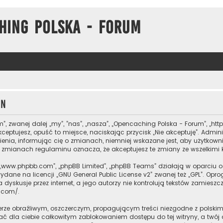
hing Polska - Forum
in
m”, zwanej dalej „my”, ”nas”, „nasza”, „Opencaching Polska - Forum”, „ht
kceptujesz, opuść to miejsce, naciskając przycisk „Nie akceptuję”. Adm
ia, informując cię o zmianach, niemniej wskazane jest, aby użytkowni
po zmianach regulaminu oznacza, że akceptujesz te zmiany ze wszelkim
are”, „www.phpbb.com”, „phpBB Limited”, „phpBB Teams” działają w oparc
wydane na licencji „
GNU General Public License v2
” zwanej też „GPL”. Op
dyskusje przez internet, a jego autorzy nie kontrolują tekstów zamiesz
b.com/
.
erze obraźliwym, oszczerczym, propagującym treści niezgodne z polsk
ać dla ciebie całkowitym zablokowaniem dostępu do tej witryny, a twó