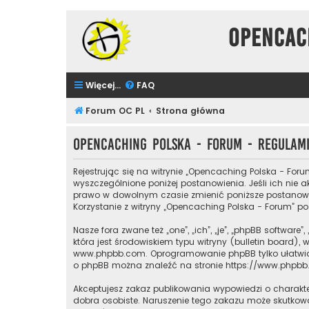
Opencac
Więcej…
FAQ
Forum OC PL
Strona główna
Opencaching Polska - Forum - Regulam
Rejestrując się na witrynie „Opencaching Polska - Foru
wyszczególnione poniżej postanowienia. Jeśli ich nie a
prawo w dowolnym czasie zmienić poniższe postanowien
Korzystanie z witryny „Opencaching Polska - Forum” 
Nasze fora zwane też „one”, „ich”, „je”, „phpBB softw
która jest środowiskiem typu witryny (bulletin board), 
www.phpbb.com
. Oprogramowanie phpBB tylko ułatwia 
o phpBB można znaleźć na stronie
https://www.phpb
Akceptujesz zakaz publikowania wypowiedzi o charakt
dobra osobiste. Naruszenie tego zakazu może skutkow