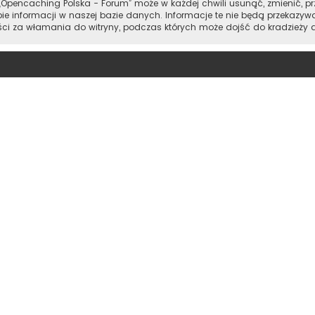
Opencaching Polska - Forum” może w każdej chwili usunąć, zmienić, pr
e informacji w naszej bazie danych. Informacje te nie będą przekazyw
ości za włamania do witryny, podczas których może dojść do kradzieży 