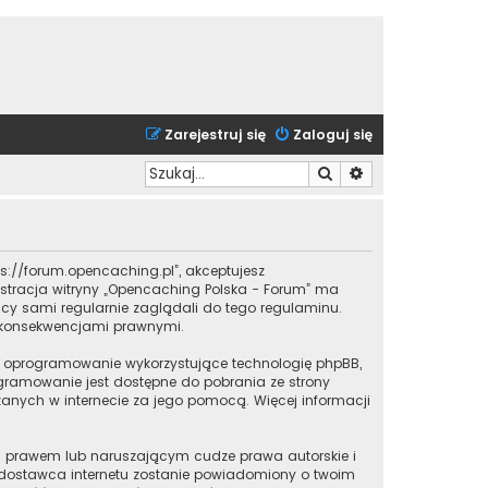
Zarejestruj się
Zaloguj się
Szukaj
Wyszukiwanie zaa
tps://forum.opencaching.pl”, akceptujesz
inistracja witryny „Opencaching Polska - Forum” ma
cy sami regularnie zaglądali do tego regulaminu.
i konsekwencjami prawnymi.
iu o oprogramowanie wykorzystujące technologię phpBB,
rogramowanie jest dostępne do pobrania ze strony
czanych w internecie za jego pomocą. Więcej informacji
im prawem lub naruszającym cudze prawa autorskie i
j dostawca internetu zostanie powiadomiony o twoim