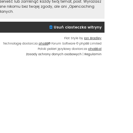
zenieść lub zamknąć każdy twój temat, post. Wyrażasz
ane nikomu bez twojej zgody, ale ani „Opencaching
danych.
Usuń ciasteczka witryny
Flat Style by
Ian Bradley
Technologię dostarcza
phpBB
® Forum Software © phpBB Limited
Polski pakiet językowy dostarcza
phpBB.pl
Zasady ochrony danych osobowych
|
Regulamin