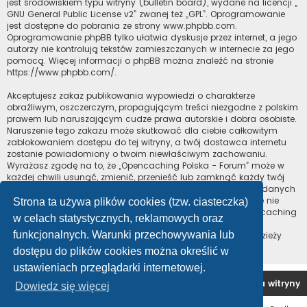
jest środowiskiem typu witryny (bulletin board), wydane na licencji „
GNU General Public License v2
” zwanej też „GPL”. Oprogramowanie
jest dostępne do pobrania ze strony
www.phpbb.com
.
Oprogramowanie phpBB tylko ułatwia dyskusje przez internet, a jego
autorzy nie kontrolują tekstów zamieszczanych w internecie za jego
pomocą. Więcej informacji o phpBB można znaleźć na stronie
https://www.phpbb.com/
.
Akceptujesz zakaz publikowania wypowiedzi o charakterze
obraźliwym, oszczerczym, propagującym treści niezgodne z polskim
prawem lub naruszającym cudze prawa autorskie i dobra osobiste.
Naruszenie tego zakazu może skutkować dla ciebie całkowitym
zablokowaniem dostępu do tej witryny, a twój dostawca internetu
zostanie powiadomiony o twoim niewłaściwym zachowaniu.
Wyrażasz zgodę na to, że „Opencaching Polska - Forum” może w
każdej chwili usunąć, zmienić, przenieść lub zamknąć każdy twój
temat, post. Wyrażasz zgodę na zapisywanie wszystkich podanych
przez ciebie informacji w naszej bazie danych. Informacje te nie
Strona ta używa plików cookies (tzw. ciasteczka)
będą przekazywane nikomu bez twojej zgody, ale ani „Opencaching
w celach statystycznych, reklamowych oraz
Polska - Forum”, ani phpBB nie ponosi odpowiedzialności za
funkcjonalnych. Warunki przechowywania lub
włamania do witryny, podczas których może dojść do kradzieży
danych.
dostępu do plików cookies można określić w
ustawieniach przeglądarki internetowej.
Forum OC PL
Strona główna
Usuń ciasteczka witryny
Dowiedz się więcej