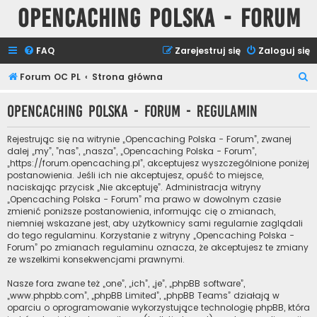
Opencaching Polska - Forum
FAQ
Zarejestruj się
Zaloguj się
S
Forum OC PL
Strona główna
z
Opencaching Polska - Forum - Regulamin
u
k
Rejestrując się na witrynie „Opencaching Polska - Forum”, zwanej
a
dalej „my”, ”nas”, „nasza”, „Opencaching Polska - Forum”,
„https://forum.opencaching.pl”, akceptujesz wyszczególnione poniżej
j
postanowienia. Jeśli ich nie akceptujesz, opuść to miejsce,
naciskając przycisk „Nie akceptuję”. Administracja witryny
„Opencaching Polska - Forum” ma prawo w dowolnym czasie
zmienić poniższe postanowienia, informując cię o zmianach,
niemniej wskazane jest, aby użytkownicy sami regularnie zaglądali
do tego regulaminu. Korzystanie z witryny „Opencaching Polska -
Forum” po zmianach regulaminu oznacza, że akceptujesz te zmiany
ze wszelkimi konsekwencjami prawnymi.
Nasze fora zwane też „one”, „ich”, „je”, „phpBB software”,
„www.phpbb.com”, „phpBB Limited”, „phpBB Teams” działają w
oparciu o oprogramowanie wykorzystujące technologię phpBB, która