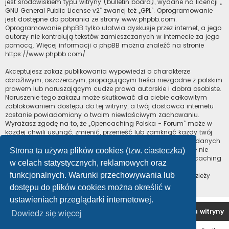
jest środowiskiem typu witryny (bulletin board), wydane na licencji „
GNU General Public License v2
” zwanej też „GPL”. Oprogramowanie
jest dostępne do pobrania ze strony
www.phpbb.com
.
Oprogramowanie phpBB tylko ułatwia dyskusje przez internet, a jego
autorzy nie kontrolują tekstów zamieszczanych w internecie za jego
pomocą. Więcej informacji o phpBB można znaleźć na stronie
https://www.phpbb.com/
.
Akceptujesz zakaz publikowania wypowiedzi o charakterze
obraźliwym, oszczerczym, propagującym treści niezgodne z polskim
prawem lub naruszającym cudze prawa autorskie i dobra osobiste.
Naruszenie tego zakazu może skutkować dla ciebie całkowitym
zablokowaniem dostępu do tej witryny, a twój dostawca internetu
zostanie powiadomiony o twoim niewłaściwym zachowaniu.
Wyrażasz zgodę na to, że „Opencaching Polska - Forum” może w
każdej chwili usunąć, zmienić, przenieść lub zamknąć każdy twój
temat, post. Wyrażasz zgodę na zapisywanie wszystkich podanych
przez ciebie informacji w naszej bazie danych. Informacje te nie
Strona ta używa plików cookies (tzw. ciasteczka)
będą przekazywane nikomu bez twojej zgody, ale ani „Opencaching
w celach statystycznych, reklamowych oraz
Polska - Forum”, ani phpBB nie ponosi odpowiedzialności za
funkcjonalnych. Warunki przechowywania lub
włamania do witryny, podczas których może dojść do kradzieży
danych.
dostępu do plików cookies można określić w
ustawieniach przeglądarki internetowej.
Forum OC PL
Strona główna
Usuń ciasteczka witryny
Dowiedz się więcej