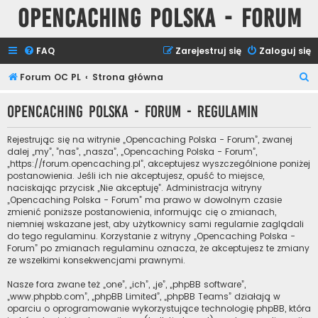
Opencaching Polska - Forum
FAQ
Zarejestruj się
Zaloguj się
S
Forum OC PL
Strona główna
z
Opencaching Polska - Forum - Regulamin
u
k
Rejestrując się na witrynie „Opencaching Polska - Forum”, zwanej
a
dalej „my”, ”nas”, „nasza”, „Opencaching Polska - Forum”,
„https://forum.opencaching.pl”, akceptujesz wyszczególnione poniżej
j
postanowienia. Jeśli ich nie akceptujesz, opuść to miejsce,
naciskając przycisk „Nie akceptuję”. Administracja witryny
„Opencaching Polska - Forum” ma prawo w dowolnym czasie
zmienić poniższe postanowienia, informując cię o zmianach,
niemniej wskazane jest, aby użytkownicy sami regularnie zaglądali
do tego regulaminu. Korzystanie z witryny „Opencaching Polska -
Forum” po zmianach regulaminu oznacza, że akceptujesz te zmiany
ze wszelkimi konsekwencjami prawnymi.
Nasze fora zwane też „one”, „ich”, „je”, „phpBB software”,
„www.phpbb.com”, „phpBB Limited”, „phpBB Teams” działają w
oparciu o oprogramowanie wykorzystujące technologię phpBB, która