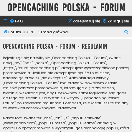
Opencaching Polska - Forum
FAQ
Zarejestruj się
Zaloguj się
S
Forum OC PL
Strona główna
z
Opencaching Polska - Forum - Regulamin
u
k
Rejestrując się na witrynie „Opencaching Polska - Forum”, zwanej
a
dalej „my”, ”nas”, „nasza”, „Opencaching Polska - Forum”,
„https://forum.opencaching.pl”, akceptujesz wyszczególnione poniżej
j
postanowienia. Jeśli ich nie akceptujesz, opuść to miejsce,
naciskając przycisk „Nie akceptuję”. Administracja witryny
„Opencaching Polska - Forum” ma prawo w dowolnym czasie
zmienić poniższe postanowienia, informując cię o zmianach,
niemniej wskazane jest, aby użytkownicy sami regularnie zaglądali
do tego regulaminu. Korzystanie z witryny „Opencaching Polska -
Forum” po zmianach regulaminu oznacza, że akceptujesz te zmiany
ze wszelkimi konsekwencjami prawnymi.
Nasze fora zwane też „one”, „ich”, „je”, „phpBB software”,
„www.phpbb.com”, „phpBB Limited”, „phpBB Teams” działają w
oparciu o oprogramowanie wykorzystujące technologię phpBB, która