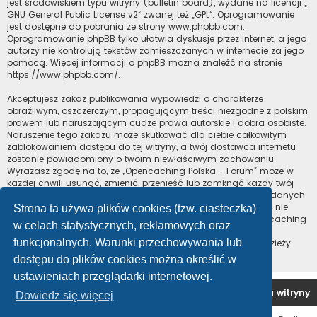
jest środowiskiem typu witryny (bulletin board), wydane na licencji „
GNU General Public License v2
” zwanej też „GPL”. Oprogramowanie
jest dostępne do pobrania ze strony
www.phpbb.com
.
Oprogramowanie phpBB tylko ułatwia dyskusje przez internet, a jego
autorzy nie kontrolują tekstów zamieszczanych w internecie za jego
pomocą. Więcej informacji o phpBB można znaleźć na stronie
https://www.phpbb.com/
.
Akceptujesz zakaz publikowania wypowiedzi o charakterze
obraźliwym, oszczerczym, propagującym treści niezgodne z polskim
prawem lub naruszającym cudze prawa autorskie i dobra osobiste.
Naruszenie tego zakazu może skutkować dla ciebie całkowitym
zablokowaniem dostępu do tej witryny, a twój dostawca internetu
zostanie powiadomiony o twoim niewłaściwym zachowaniu.
Wyrażasz zgodę na to, że „Opencaching Polska - Forum” może w
każdej chwili usunąć, zmienić, przenieść lub zamknąć każdy twój
temat, post. Wyrażasz zgodę na zapisywanie wszystkich podanych
przez ciebie informacji w naszej bazie danych. Informacje te nie
Strona ta używa plików cookies (tzw. ciasteczka)
będą przekazywane nikomu bez twojej zgody, ale ani „Opencaching
w celach statystycznych, reklamowych oraz
Polska - Forum”, ani phpBB nie ponosi odpowiedzialności za
funkcjonalnych. Warunki przechowywania lub
włamania do witryny, podczas których może dojść do kradzieży
danych.
dostępu do plików cookies można określić w
ustawieniach przeglądarki internetowej.
Forum OC PL
Strona główna
Usuń ciasteczka witryny
Dowiedz się więcej