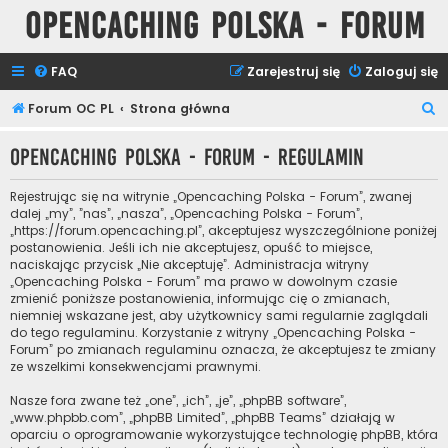
Opencaching Polska - Forum
FAQ
Zarejestruj się
Zaloguj się
S
Forum OC PL
Strona główna
z
Opencaching Polska - Forum - Regulamin
u
k
Rejestrując się na witrynie „Opencaching Polska - Forum”, zwanej
a
dalej „my”, ”nas”, „nasza”, „Opencaching Polska - Forum”,
„https://forum.opencaching.pl”, akceptujesz wyszczególnione poniżej
j
postanowienia. Jeśli ich nie akceptujesz, opuść to miejsce,
naciskając przycisk „Nie akceptuję”. Administracja witryny
„Opencaching Polska - Forum” ma prawo w dowolnym czasie
zmienić poniższe postanowienia, informując cię o zmianach,
niemniej wskazane jest, aby użytkownicy sami regularnie zaglądali
do tego regulaminu. Korzystanie z witryny „Opencaching Polska -
Forum” po zmianach regulaminu oznacza, że akceptujesz te zmiany
ze wszelkimi konsekwencjami prawnymi.
Nasze fora zwane też „one”, „ich”, „je”, „phpBB software”,
„www.phpbb.com”, „phpBB Limited”, „phpBB Teams” działają w
oparciu o oprogramowanie wykorzystujące technologię phpBB, która