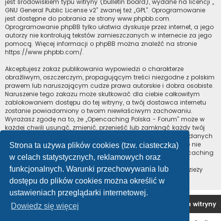
jest środowiskiem typu witryny (bulletin board), wydane na licencji „
GNU General Public License v2
” zwanej też „GPL”. Oprogramowanie
jest dostępne do pobrania ze strony
www.phpbb.com
.
Oprogramowanie phpBB tylko ułatwia dyskusje przez internet, a jego
autorzy nie kontrolują tekstów zamieszczanych w internecie za jego
pomocą. Więcej informacji o phpBB można znaleźć na stronie
https://www.phpbb.com/
.
Akceptujesz zakaz publikowania wypowiedzi o charakterze
obraźliwym, oszczerczym, propagującym treści niezgodne z polskim
prawem lub naruszającym cudze prawa autorskie i dobra osobiste.
Naruszenie tego zakazu może skutkować dla ciebie całkowitym
zablokowaniem dostępu do tej witryny, a twój dostawca internetu
zostanie powiadomiony o twoim niewłaściwym zachowaniu.
Wyrażasz zgodę na to, że „Opencaching Polska - Forum” może w
każdej chwili usunąć, zmienić, przenieść lub zamknąć każdy twój
temat, post. Wyrażasz zgodę na zapisywanie wszystkich podanych
przez ciebie informacji w naszej bazie danych. Informacje te nie
Strona ta używa plików cookies (tzw. ciasteczka)
będą przekazywane nikomu bez twojej zgody, ale ani „Opencaching
w celach statystycznych, reklamowych oraz
Polska - Forum”, ani phpBB nie ponosi odpowiedzialności za
funkcjonalnych. Warunki przechowywania lub
włamania do witryny, podczas których może dojść do kradzieży
danych.
dostępu do plików cookies można określić w
ustawieniach przeglądarki internetowej.
Forum OC PL
Strona główna
Usuń ciasteczka witryny
Dowiedz się więcej