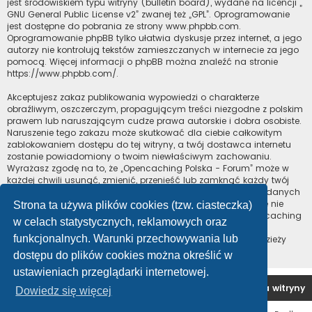
jest środowiskiem typu witryny (bulletin board), wydane na licencji „
GNU General Public License v2
” zwanej też „GPL”. Oprogramowanie
jest dostępne do pobrania ze strony
www.phpbb.com
.
Oprogramowanie phpBB tylko ułatwia dyskusje przez internet, a jego
autorzy nie kontrolują tekstów zamieszczanych w internecie za jego
pomocą. Więcej informacji o phpBB można znaleźć na stronie
https://www.phpbb.com/
.
Akceptujesz zakaz publikowania wypowiedzi o charakterze
obraźliwym, oszczerczym, propagującym treści niezgodne z polskim
prawem lub naruszającym cudze prawa autorskie i dobra osobiste.
Naruszenie tego zakazu może skutkować dla ciebie całkowitym
zablokowaniem dostępu do tej witryny, a twój dostawca internetu
zostanie powiadomiony o twoim niewłaściwym zachowaniu.
Wyrażasz zgodę na to, że „Opencaching Polska - Forum” może w
każdej chwili usunąć, zmienić, przenieść lub zamknąć każdy twój
temat, post. Wyrażasz zgodę na zapisywanie wszystkich podanych
przez ciebie informacji w naszej bazie danych. Informacje te nie
Strona ta używa plików cookies (tzw. ciasteczka)
będą przekazywane nikomu bez twojej zgody, ale ani „Opencaching
w celach statystycznych, reklamowych oraz
Polska - Forum”, ani phpBB nie ponosi odpowiedzialności za
funkcjonalnych. Warunki przechowywania lub
włamania do witryny, podczas których może dojść do kradzieży
danych.
dostępu do plików cookies można określić w
ustawieniach przeglądarki internetowej.
Forum OC PL
Strona główna
Usuń ciasteczka witryny
Dowiedz się więcej