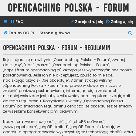
Opencaching Polska - Forum
FAQ
Zarejestruj się
Zaloguj się
S
Forum OC PL
Strona główna
z
Opencaching Polska - Forum - Regulamin
u
k
Rejestrując się na witrynie „Opencaching Polska - Forum”, zwanej
a
dalej „my”, ”nas”, „nasza”, „Opencaching Polska - Forum”,
„https://forum.opencaching.pl”, akceptujesz wyszczególnione poniżej
j
postanowienia. Jeśli ich nie akceptujesz, opuść to miejsce,
naciskając przycisk „Nie akceptuję”. Administracja witryny
„Opencaching Polska - Forum” ma prawo w dowolnym czasie
zmienić poniższe postanowienia, informując cię o zmianach,
niemniej wskazane jest, aby użytkownicy sami regularnie zaglądali
do tego regulaminu. Korzystanie z witryny „Opencaching Polska -
Forum” po zmianach regulaminu oznacza, że akceptujesz te zmiany
ze wszelkimi konsekwencjami prawnymi.
Nasze fora zwane też „one”, „ich”, „je”, „phpBB software”,
„www.phpbb.com”, „phpBB Limited”, „phpBB Teams” działają w
oparciu o oprogramowanie wykorzystujące technologię phpBB, która