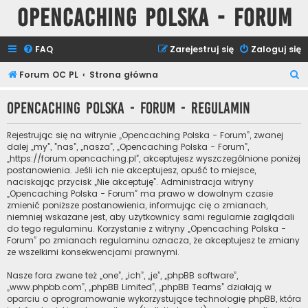
Opencaching Polska - Forum
FAQ
Zarejestruj się
Zaloguj się
S
Forum OC PL
Strona główna
z
Opencaching Polska - Forum - Regulamin
u
k
Rejestrując się na witrynie „Opencaching Polska - Forum”, zwanej
a
dalej „my”, ”nas”, „nasza”, „Opencaching Polska - Forum”,
„https://forum.opencaching.pl”, akceptujesz wyszczególnione poniżej
j
postanowienia. Jeśli ich nie akceptujesz, opuść to miejsce,
naciskając przycisk „Nie akceptuję”. Administracja witryny
„Opencaching Polska - Forum” ma prawo w dowolnym czasie
zmienić poniższe postanowienia, informując cię o zmianach,
niemniej wskazane jest, aby użytkownicy sami regularnie zaglądali
do tego regulaminu. Korzystanie z witryny „Opencaching Polska -
Forum” po zmianach regulaminu oznacza, że akceptujesz te zmiany
ze wszelkimi konsekwencjami prawnymi.
Nasze fora zwane też „one”, „ich”, „je”, „phpBB software”,
„www.phpbb.com”, „phpBB Limited”, „phpBB Teams” działają w
oparciu o oprogramowanie wykorzystujące technologię phpBB, która