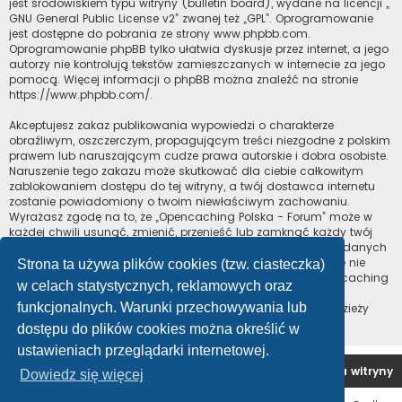
jest środowiskiem typu witryny (bulletin board), wydane na licencji „
GNU General Public License v2
” zwanej też „GPL”. Oprogramowanie
jest dostępne do pobrania ze strony
www.phpbb.com
.
Oprogramowanie phpBB tylko ułatwia dyskusje przez internet, a jego
autorzy nie kontrolują tekstów zamieszczanych w internecie za jego
pomocą. Więcej informacji o phpBB można znaleźć na stronie
https://www.phpbb.com/
.
Akceptujesz zakaz publikowania wypowiedzi o charakterze
obraźliwym, oszczerczym, propagującym treści niezgodne z polskim
prawem lub naruszającym cudze prawa autorskie i dobra osobiste.
Naruszenie tego zakazu może skutkować dla ciebie całkowitym
zablokowaniem dostępu do tej witryny, a twój dostawca internetu
zostanie powiadomiony o twoim niewłaściwym zachowaniu.
Wyrażasz zgodę na to, że „Opencaching Polska - Forum” może w
każdej chwili usunąć, zmienić, przenieść lub zamknąć każdy twój
temat, post. Wyrażasz zgodę na zapisywanie wszystkich podanych
przez ciebie informacji w naszej bazie danych. Informacje te nie
Strona ta używa plików cookies (tzw. ciasteczka)
będą przekazywane nikomu bez twojej zgody, ale ani „Opencaching
w celach statystycznych, reklamowych oraz
Polska - Forum”, ani phpBB nie ponosi odpowiedzialności za
funkcjonalnych. Warunki przechowywania lub
włamania do witryny, podczas których może dojść do kradzieży
danych.
dostępu do plików cookies można określić w
ustawieniach przeglądarki internetowej.
Forum OC PL
Strona główna
Usuń ciasteczka witryny
Dowiedz się więcej