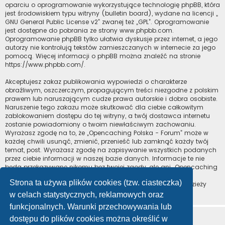
oparciu o oprogramowanie wykorzystujące technologię phpBB, która
jest środowiskiem typu witryny (bulletin board), wydane na licencji „
GNU General Public License v2
” zwanej też „GPL”. Oprogramowanie
jest dostępne do pobrania ze strony
www.phpbb.com
.
Oprogramowanie phpBB tylko ułatwia dyskusje przez internet, a jego
autorzy nie kontrolują tekstów zamieszczanych w internecie za jego
pomocą. Więcej informacji o phpBB można znaleźć na stronie
https://www.phpbb.com/
.
Akceptujesz zakaz publikowania wypowiedzi o charakterze
obraźliwym, oszczerczym, propagującym treści niezgodne z polskim
prawem lub naruszającym cudze prawa autorskie i dobra osobiste.
Naruszenie tego zakazu może skutkować dla ciebie całkowitym
zablokowaniem dostępu do tej witryny, a twój dostawca internetu
zostanie powiadomiony o twoim niewłaściwym zachowaniu.
Wyrażasz zgodę na to, że „Opencaching Polska - Forum” może w
każdej chwili usunąć, zmienić, przenieść lub zamknąć każdy twój
temat, post. Wyrażasz zgodę na zapisywanie wszystkich podanych
przez ciebie informacji w naszej bazie danych. Informacje te nie
będą przekazywane nikomu bez twojej zgody, ale ani „Opencaching
Polska - Forum”, ani phpBB nie ponosi odpowiedzialności za
Strona ta używa plików cookies (tzw. ciasteczka)
włamania do witryny, podczas których może dojść do kradzieży
danych.
w celach statystycznych, reklamowych oraz
funkcjonalnych. Warunki przechowywania lub
dostępu do plików cookies można określić w