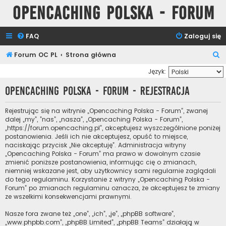
Opencaching Polska - Forum
FAQ
Zaloguj się
S
Forum OC PL
Strona główna
z
Język:
u
Opencaching Polska - Forum - Rejestracja
k
a
Rejestrując się na witrynie „Opencaching Polska - Forum”, zwanej
dalej „my”, ”nas”, „nasza”, „Opencaching Polska - Forum”,
j
„https://forum.opencaching.pl”, akceptujesz wyszczególnione poniżej
postanowienia. Jeśli ich nie akceptujesz, opuść to miejsce,
naciskając przycisk „Nie akceptuję”. Administracja witryny
„Opencaching Polska - Forum” ma prawo w dowolnym czasie
zmienić poniższe postanowienia, informując cię o zmianach,
niemniej wskazane jest, aby użytkownicy sami regularnie zaglądali
do tego regulaminu. Korzystanie z witryny „Opencaching Polska -
Forum” po zmianach regulaminu oznacza, że akceptujesz te zmiany
ze wszelkimi konsekwencjami prawnymi.
Nasze fora zwane też „one”, „ich”, „je”, „phpBB software”,
„www.phpbb.com”, „phpBB Limited”, „phpBB Teams” działają w