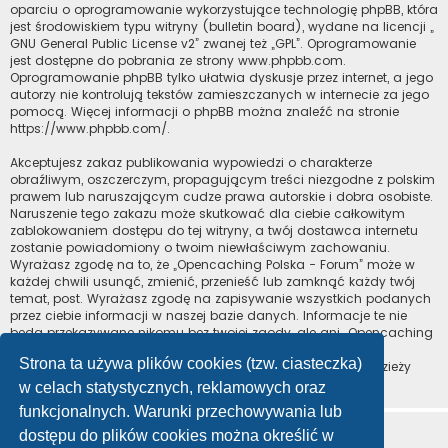
oparciu o oprogramowanie wykorzystujące technologię phpBB, która
jest środowiskiem typu witryny (bulletin board), wydane na licencji „
GNU General Public License v2
” zwanej też „GPL”. Oprogramowanie
jest dostępne do pobrania ze strony
www.phpbb.com
.
Oprogramowanie phpBB tylko ułatwia dyskusje przez internet, a jego
autorzy nie kontrolują tekstów zamieszczanych w internecie za jego
pomocą. Więcej informacji o phpBB można znaleźć na stronie
https://www.phpbb.com/
.
Akceptujesz zakaz publikowania wypowiedzi o charakterze
obraźliwym, oszczerczym, propagującym treści niezgodne z polskim
prawem lub naruszającym cudze prawa autorskie i dobra osobiste.
Naruszenie tego zakazu może skutkować dla ciebie całkowitym
zablokowaniem dostępu do tej witryny, a twój dostawca internetu
zostanie powiadomiony o twoim niewłaściwym zachowaniu.
Wyrażasz zgodę na to, że „Opencaching Polska - Forum” może w
każdej chwili usunąć, zmienić, przenieść lub zamknąć każdy twój
temat, post. Wyrażasz zgodę na zapisywanie wszystkich podanych
przez ciebie informacji w naszej bazie danych. Informacje te nie
będą przekazywane nikomu bez twojej zgody, ale ani „Opencaching
Polska - Forum”, ani phpBB nie ponosi odpowiedzialności za
Strona ta używa plików cookies (tzw. ciasteczka)
włamania do witryny, podczas których może dojść do kradzieży
danych.
w celach statystycznych, reklamowych oraz
funkcjonalnych. Warunki przechowywania lub
dostępu do plików cookies można określić w