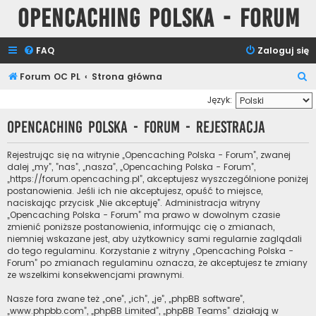
Opencaching Polska - Forum
FAQ
Zaloguj się
S
Forum OC PL
Strona główna
z
Język:
u
Opencaching Polska - Forum - Rejestracja
k
a
Rejestrując się na witrynie „Opencaching Polska - Forum”, zwanej
dalej „my”, ”nas”, „nasza”, „Opencaching Polska - Forum”,
j
„https://forum.opencaching.pl”, akceptujesz wyszczególnione poniżej
postanowienia. Jeśli ich nie akceptujesz, opuść to miejsce,
naciskając przycisk „Nie akceptuję”. Administracja witryny
„Opencaching Polska - Forum” ma prawo w dowolnym czasie
zmienić poniższe postanowienia, informując cię o zmianach,
niemniej wskazane jest, aby użytkownicy sami regularnie zaglądali
do tego regulaminu. Korzystanie z witryny „Opencaching Polska -
Forum” po zmianach regulaminu oznacza, że akceptujesz te zmiany
ze wszelkimi konsekwencjami prawnymi.
Nasze fora zwane też „one”, „ich”, „je”, „phpBB software”,
„www.phpbb.com”, „phpBB Limited”, „phpBB Teams” działają w