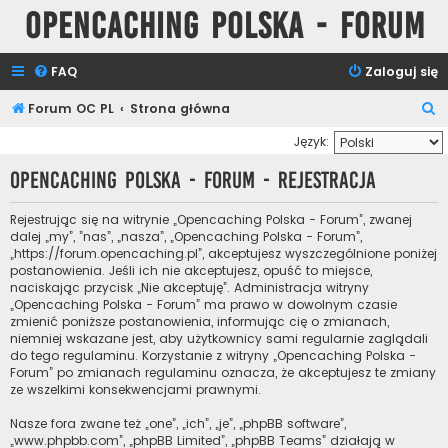
Opencaching Polska - Forum
FAQ
Zaloguj się
S
Forum OC PL
Strona główna
z
Język:
u
Opencaching Polska - Forum - Rejestracja
k
a
Rejestrując się na witrynie „Opencaching Polska - Forum”, zwanej
dalej „my”, ”nas”, „nasza”, „Opencaching Polska - Forum”,
j
„https://forum.opencaching.pl”, akceptujesz wyszczególnione poniżej
postanowienia. Jeśli ich nie akceptujesz, opuść to miejsce,
naciskając przycisk „Nie akceptuję”. Administracja witryny
„Opencaching Polska - Forum” ma prawo w dowolnym czasie
zmienić poniższe postanowienia, informując cię o zmianach,
niemniej wskazane jest, aby użytkownicy sami regularnie zaglądali
do tego regulaminu. Korzystanie z witryny „Opencaching Polska -
Forum” po zmianach regulaminu oznacza, że akceptujesz te zmiany
ze wszelkimi konsekwencjami prawnymi.
Nasze fora zwane też „one”, „ich”, „je”, „phpBB software”,
„www.phpbb.com”, „phpBB Limited”, „phpBB Teams” działają w