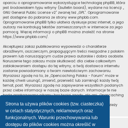
oparciu o oprogramowanie wykorzystujące technologię phpBB, która
jest środowiskiem typu witryny (bulletin board), wydane na licencji „
GNU General Public License v2
” zwanej też „GPL”. Oprogramowanie
jest dostępne do pobrania ze strony
www.phpbb.com
.
Oprogramowanie phpBB tylko ułatwia dyskusje przez internet, a jego
autorzy nie kontrolują tekstów zamieszczanych w internecie za jego
pomocą. Więcej informacji o phpBB można znaleźć na stronie
https://www.phpbb.com/
.
Akceptujesz zakaz publikowania wypowiedzi o charakterze
obraźliwym, oszczerczym, propagującym treści niezgodne z polskim
prawem lub naruszającym cudze prawa autorskie i dobra osobiste.
Naruszenie tego zakazu może skutkować dla ciebie całkowitym
zablokowaniem dostępu do tej witryny, a twój dostawca internetu
zostanie powiadomiony o twoim niewłaściwym zachowaniu.
Wyrażasz zgodę na to, że „Opencaching Polska - Forum” może w
każdej chwili usunąć, zmienić, przenieść lub zamknąć każdy twój
temat, post. Wyrażasz zgodę na zapisywanie wszystkich podanych
przez ciebie informacji w naszej bazie danych. Informacje te nie
będą przekazywane nikomu bez twojej zgody, ale ani „Opencaching
Polska - Forum”, ani phpBB nie ponosi odpowiedzialności za
Strona ta używa plików cookies (tzw. ciasteczka)
włamania do witryny, podczas których może dojść do kradzieży
danych.
w celach statystycznych, reklamowych oraz
funkcjonalnych. Warunki przechowywania lub
dostępu do plików cookies można określić w