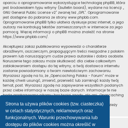
oparciu o oprogramowanie wykorzystujące technologię phpBB, która
jest środowiskiem typu witryny (bulletin board), wydane na licencji „
GNU General Public License v2
” zwanej też „GPL”. Oprogramowanie
jest dostępne do pobrania ze strony
www.phpbb.com
.
Oprogramowanie phpBB tylko ułatwia dyskusje przez internet, a jego
autorzy nie kontrolują tekstów zamieszczanych w internecie za jego
pomocą. Więcej informacji o phpBB można znaleźć na stronie
https://www.phpbb.com/
.
Akceptujesz zakaz publikowania wypowiedzi o charakterze
obraźliwym, oszczerczym, propagującym treści niezgodne z polskim
prawem lub naruszającym cudze prawa autorskie i dobra osobiste.
Naruszenie tego zakazu może skutkować dla ciebie całkowitym
zablokowaniem dostępu do tej witryny, a twój dostawca internetu
zostanie powiadomiony o twoim niewłaściwym zachowaniu.
Wyrażasz zgodę na to, że „Opencaching Polska - Forum” może w
każdej chwili usunąć, zmienić, przenieść lub zamknąć każdy twój
temat, post. Wyrażasz zgodę na zapisywanie wszystkich podanych
przez ciebie informacji w naszej bazie danych. Informacje te nie
będą przekazywane nikomu bez twojej zgody, ale ani „Opencaching
Polska - Forum”, ani phpBB nie ponosi odpowiedzialności za
Strona ta używa plików cookies (tzw. ciasteczka)
włamania do witryny, podczas których może dojść do kradzieży
danych.
w celach statystycznych, reklamowych oraz
funkcjonalnych. Warunki przechowywania lub
dostępu do plików cookies można określić w