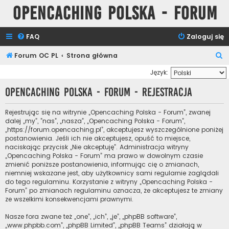
Opencaching Polska - Forum
FAQ
Zaloguj się
S
Forum OC PL
Strona główna
z
Język:
u
Opencaching Polska - Forum - Rejestracja
k
a
Rejestrując się na witrynie „Opencaching Polska - Forum”, zwanej
dalej „my”, ”nas”, „nasza”, „Opencaching Polska - Forum”,
j
„https://forum.opencaching.pl”, akceptujesz wyszczególnione poniżej
postanowienia. Jeśli ich nie akceptujesz, opuść to miejsce,
naciskając przycisk „Nie akceptuję”. Administracja witryny
„Opencaching Polska - Forum” ma prawo w dowolnym czasie
zmienić poniższe postanowienia, informując cię o zmianach,
niemniej wskazane jest, aby użytkownicy sami regularnie zaglądali
do tego regulaminu. Korzystanie z witryny „Opencaching Polska -
Forum” po zmianach regulaminu oznacza, że akceptujesz te zmiany
ze wszelkimi konsekwencjami prawnymi.
Nasze fora zwane też „one”, „ich”, „je”, „phpBB software”,
„www.phpbb.com”, „phpBB Limited”, „phpBB Teams” działają w