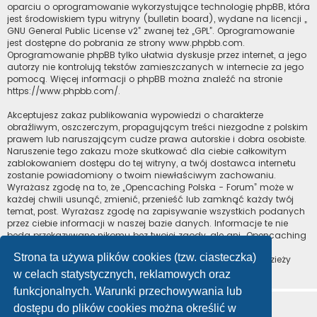
oparciu o oprogramowanie wykorzystujące technologię phpBB, która
jest środowiskiem typu witryny (bulletin board), wydane na licencji „
GNU General Public License v2
” zwanej też „GPL”. Oprogramowanie
jest dostępne do pobrania ze strony
www.phpbb.com
.
Oprogramowanie phpBB tylko ułatwia dyskusje przez internet, a jego
autorzy nie kontrolują tekstów zamieszczanych w internecie za jego
pomocą. Więcej informacji o phpBB można znaleźć na stronie
https://www.phpbb.com/
.
Akceptujesz zakaz publikowania wypowiedzi o charakterze
obraźliwym, oszczerczym, propagującym treści niezgodne z polskim
prawem lub naruszającym cudze prawa autorskie i dobra osobiste.
Naruszenie tego zakazu może skutkować dla ciebie całkowitym
zablokowaniem dostępu do tej witryny, a twój dostawca internetu
zostanie powiadomiony o twoim niewłaściwym zachowaniu.
Wyrażasz zgodę na to, że „Opencaching Polska - Forum” może w
każdej chwili usunąć, zmienić, przenieść lub zamknąć każdy twój
temat, post. Wyrażasz zgodę na zapisywanie wszystkich podanych
przez ciebie informacji w naszej bazie danych. Informacje te nie
będą przekazywane nikomu bez twojej zgody, ale ani „Opencaching
Polska - Forum”, ani phpBB nie ponosi odpowiedzialności za
Strona ta używa plików cookies (tzw. ciasteczka)
włamania do witryny, podczas których może dojść do kradzieży
danych.
w celach statystycznych, reklamowych oraz
funkcjonalnych. Warunki przechowywania lub
dostępu do plików cookies można określić w