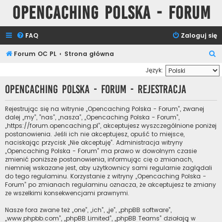
Opencaching Polska - Forum
FAQ
Zaloguj się
S
Forum OC PL
Strona główna
z
Język:
u
Opencaching Polska - Forum - Rejestracja
k
a
Rejestrując się na witrynie „Opencaching Polska - Forum”, zwanej
dalej „my”, ”nas”, „nasza”, „Opencaching Polska - Forum”,
j
„https://forum.opencaching.pl”, akceptujesz wyszczególnione poniżej
postanowienia. Jeśli ich nie akceptujesz, opuść to miejsce,
naciskając przycisk „Nie akceptuję”. Administracja witryny
„Opencaching Polska - Forum” ma prawo w dowolnym czasie
zmienić poniższe postanowienia, informując cię o zmianach,
niemniej wskazane jest, aby użytkownicy sami regularnie zaglądali
do tego regulaminu. Korzystanie z witryny „Opencaching Polska -
Forum” po zmianach regulaminu oznacza, że akceptujesz te zmiany
ze wszelkimi konsekwencjami prawnymi.
Nasze fora zwane też „one”, „ich”, „je”, „phpBB software”,
„www.phpbb.com”, „phpBB Limited”, „phpBB Teams” działają w