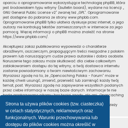
oparciu o oprogramowanie wykorzystujące technologię phpBB, która
jest środowiskiem typu witryny (bulletin board), wydane na licencji „
GNU General Public License v2
” zwanej też „GPL”. Oprogramowanie
jest dostępne do pobrania ze strony
www.phpbb.com
.
Oprogramowanie phpBB tylko ułatwia dyskusje przez internet, a jego
autorzy nie kontrolują tekstów zamieszczanych w internecie za jego
pomocą. Więcej informacji o phpBB można znaleźć na stronie
https://www.phpbb.com/
.
Akceptujesz zakaz publikowania wypowiedzi o charakterze
obraźliwym, oszczerczym, propagującym treści niezgodne z polskim
prawem lub naruszającym cudze prawa autorskie i dobra osobiste.
Naruszenie tego zakazu może skutkować dla ciebie całkowitym
zablokowaniem dostępu do tej witryny, a twój dostawca internetu
zostanie powiadomiony o twoim niewłaściwym zachowaniu.
Wyrażasz zgodę na to, że „Opencaching Polska - Forum” może w
każdej chwili usunąć, zmienić, przenieść lub zamknąć każdy twój
temat, post. Wyrażasz zgodę na zapisywanie wszystkich podanych
przez ciebie informacji w naszej bazie danych. Informacje te nie
będą przekazywane nikomu bez twojej zgody, ale ani „Opencaching
Polska - Forum”, ani phpBB nie ponosi odpowiedzialności za
Strona ta używa plików cookies (tzw. ciasteczka)
włamania do witryny, podczas których może dojść do kradzieży
danych.
w celach statystycznych, reklamowych oraz
funkcjonalnych. Warunki przechowywania lub
dostępu do plików cookies można określić w