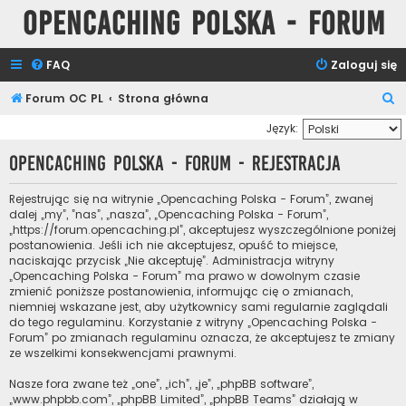
Opencaching Polska - Forum
FAQ
Zaloguj się
S
Forum OC PL
Strona główna
z
Język:
u
Opencaching Polska - Forum - Rejestracja
k
a
Rejestrując się na witrynie „Opencaching Polska - Forum”, zwanej
dalej „my”, ”nas”, „nasza”, „Opencaching Polska - Forum”,
j
„https://forum.opencaching.pl”, akceptujesz wyszczególnione poniżej
postanowienia. Jeśli ich nie akceptujesz, opuść to miejsce,
naciskając przycisk „Nie akceptuję”. Administracja witryny
„Opencaching Polska - Forum” ma prawo w dowolnym czasie
zmienić poniższe postanowienia, informując cię o zmianach,
niemniej wskazane jest, aby użytkownicy sami regularnie zaglądali
do tego regulaminu. Korzystanie z witryny „Opencaching Polska -
Forum” po zmianach regulaminu oznacza, że akceptujesz te zmiany
ze wszelkimi konsekwencjami prawnymi.
Nasze fora zwane też „one”, „ich”, „je”, „phpBB software”,
„www.phpbb.com”, „phpBB Limited”, „phpBB Teams” działają w