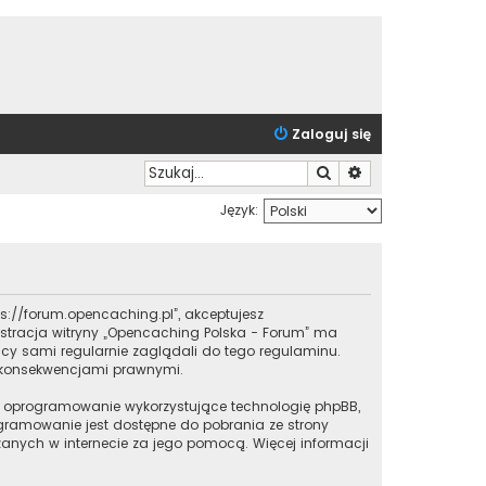
Zaloguj się
Szukaj
Wyszukiwanie zaa
Język:
tps://forum.opencaching.pl”, akceptujesz
inistracja witryny „Opencaching Polska - Forum” ma
cy sami regularnie zaglądali do tego regulaminu.
i konsekwencjami prawnymi.
iu o oprogramowanie wykorzystujące technologię phpBB,
rogramowanie jest dostępne do pobrania ze strony
czanych w internecie za jego pomocą. Więcej informacji