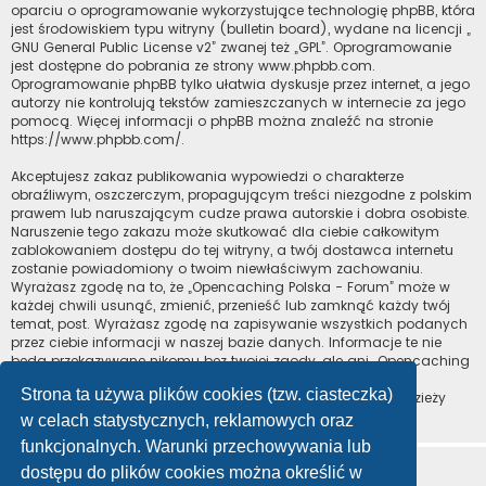
oparciu o oprogramowanie wykorzystujące technologię phpBB, która
jest środowiskiem typu witryny (bulletin board), wydane na licencji „
GNU General Public License v2
” zwanej też „GPL”. Oprogramowanie
jest dostępne do pobrania ze strony
www.phpbb.com
.
Oprogramowanie phpBB tylko ułatwia dyskusje przez internet, a jego
autorzy nie kontrolują tekstów zamieszczanych w internecie za jego
pomocą. Więcej informacji o phpBB można znaleźć na stronie
https://www.phpbb.com/
.
Akceptujesz zakaz publikowania wypowiedzi o charakterze
obraźliwym, oszczerczym, propagującym treści niezgodne z polskim
prawem lub naruszającym cudze prawa autorskie i dobra osobiste.
Naruszenie tego zakazu może skutkować dla ciebie całkowitym
zablokowaniem dostępu do tej witryny, a twój dostawca internetu
zostanie powiadomiony o twoim niewłaściwym zachowaniu.
Wyrażasz zgodę na to, że „Opencaching Polska - Forum” może w
każdej chwili usunąć, zmienić, przenieść lub zamknąć każdy twój
temat, post. Wyrażasz zgodę na zapisywanie wszystkich podanych
przez ciebie informacji w naszej bazie danych. Informacje te nie
będą przekazywane nikomu bez twojej zgody, ale ani „Opencaching
Polska - Forum”, ani phpBB nie ponosi odpowiedzialności za
Strona ta używa plików cookies (tzw. ciasteczka)
włamania do witryny, podczas których może dojść do kradzieży
danych.
w celach statystycznych, reklamowych oraz
funkcjonalnych. Warunki przechowywania lub
dostępu do plików cookies można określić w