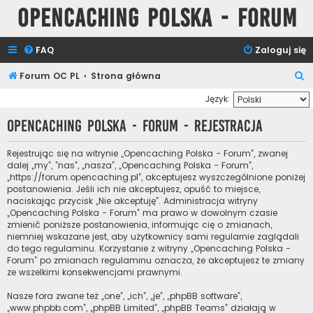
Opencaching Polska - Forum
FAQ
Zaloguj się
S
Forum OC PL
Strona główna
z
Język:
u
Opencaching Polska - Forum - Rejestracja
k
a
Rejestrując się na witrynie „Opencaching Polska - Forum”, zwanej
dalej „my”, ”nas”, „nasza”, „Opencaching Polska - Forum”,
j
„https://forum.opencaching.pl”, akceptujesz wyszczególnione poniżej
postanowienia. Jeśli ich nie akceptujesz, opuść to miejsce,
naciskając przycisk „Nie akceptuję”. Administracja witryny
„Opencaching Polska - Forum” ma prawo w dowolnym czasie
zmienić poniższe postanowienia, informując cię o zmianach,
niemniej wskazane jest, aby użytkownicy sami regularnie zaglądali
do tego regulaminu. Korzystanie z witryny „Opencaching Polska -
Forum” po zmianach regulaminu oznacza, że akceptujesz te zmiany
ze wszelkimi konsekwencjami prawnymi.
Nasze fora zwane też „one”, „ich”, „je”, „phpBB software”,
„www.phpbb.com”, „phpBB Limited”, „phpBB Teams” działają w