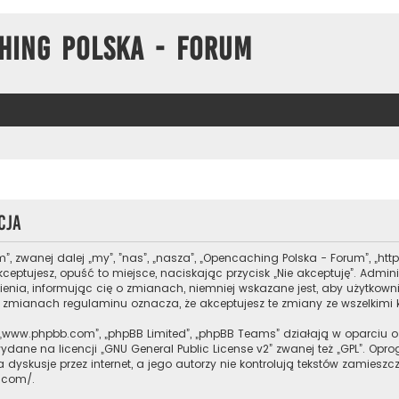
hing Polska - Forum
cja
m”, zwanej dalej „my”, ”nas”, „nasza”, „Opencaching Polska - Forum”, „ht
kceptujesz, opuść to miejsce, naciskając przycisk „Nie akceptuję”. Adm
ia, informując cię o zmianach, niemniej wskazane jest, aby użytkowni
po zmianach regulaminu oznacza, że akceptujesz te zmiany ze wszelkim
are”, „www.phpbb.com”, „phpBB Limited”, „phpBB Teams” działają w oparc
wydane na licencji „
GNU General Public License v2
” zwanej też „GPL”. Op
dyskusje przez internet, a jego autorzy nie kontrolują tekstów zamiesz
b.com/
.