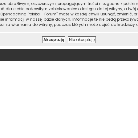
erze obraźliwym, oszczerczym, propagującym treści niezgodne z polsk
ać dla ciebie całkowitym zablokowaniem dostępu do tej witryny, a twó
Opencaching Polska - Forum” może w każdej chwili usunąć, zmienić, pr
e informacji w naszej bazie danych. Informacje te nie będą przekazyw
ości za włamania do witryny, podczas których może dojść do kradzieży 