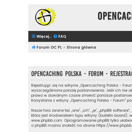
Opencac
Więcej…
FAQ
Forum OC PL
Strona główna
Opencaching Polska - Forum - Rejestra
Rejestrując się na witrynie „Opencaching Polska - Foru
wyszczególnione poniżej postanowienia. Jeśli ich nie a
prawo w dowolnym czasie zmienić poniższe postanowien
Korzystanie z witryny „Opencaching Polska - Forum” 
Nasze fora zwane też „one”, „ich”, „je”, „phpBB softw
która jest środowiskiem typu witryny (bulletin board), 
www.phpbb.com
. Oprogramowanie phpBB tylko ułatwia 
o phpBB można znaleźć na stronie
https://www.phpb