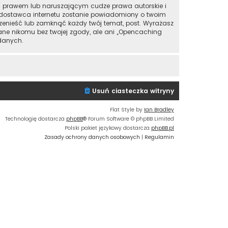
im prawem lub naruszającym cudze prawa autorskie i
j dostawca internetu zostanie powiadomiony o twoim
zenieść lub zamknąć każdy twój temat, post. Wyrażasz
ane nikomu bez twojej zgody, ale ani „Opencaching
danych.
Usuń ciasteczka witryny
Flat Style by
Ian Bradley
Technologię dostarcza
phpBB
® Forum Software © phpBB Limited
Polski pakiet językowy dostarcza
phpBB.pl
Zasady ochrony danych osobowych
|
Regulamin