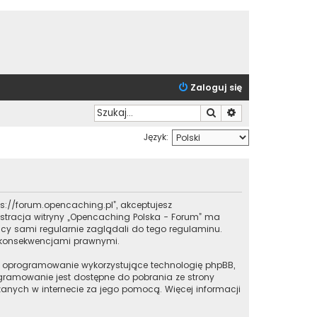
Zaloguj się
Szukaj
Wyszukiwanie zaa
Język:
tps://forum.opencaching.pl”, akceptujesz
inistracja witryny „Opencaching Polska - Forum” ma
cy sami regularnie zaglądali do tego regulaminu.
i konsekwencjami prawnymi.
iu o oprogramowanie wykorzystujące technologię phpBB,
rogramowanie jest dostępne do pobrania ze strony
czanych w internecie za jego pomocą. Więcej informacji