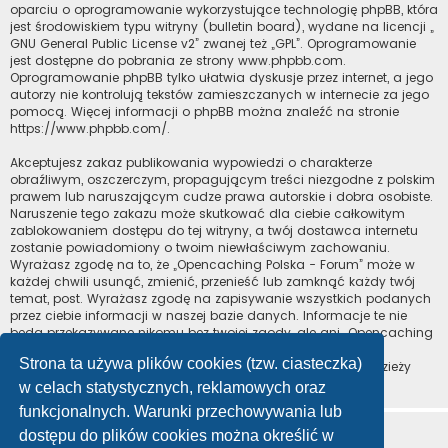
oparciu o oprogramowanie wykorzystujące technologię phpBB, która
jest środowiskiem typu witryny (bulletin board), wydane na licencji „
GNU General Public License v2
” zwanej też „GPL”. Oprogramowanie
jest dostępne do pobrania ze strony
www.phpbb.com
.
Oprogramowanie phpBB tylko ułatwia dyskusje przez internet, a jego
autorzy nie kontrolują tekstów zamieszczanych w internecie za jego
pomocą. Więcej informacji o phpBB można znaleźć na stronie
https://www.phpbb.com/
.
Akceptujesz zakaz publikowania wypowiedzi o charakterze
obraźliwym, oszczerczym, propagującym treści niezgodne z polskim
prawem lub naruszającym cudze prawa autorskie i dobra osobiste.
Naruszenie tego zakazu może skutkować dla ciebie całkowitym
zablokowaniem dostępu do tej witryny, a twój dostawca internetu
zostanie powiadomiony o twoim niewłaściwym zachowaniu.
Wyrażasz zgodę na to, że „Opencaching Polska - Forum” może w
każdej chwili usunąć, zmienić, przenieść lub zamknąć każdy twój
temat, post. Wyrażasz zgodę na zapisywanie wszystkich podanych
przez ciebie informacji w naszej bazie danych. Informacje te nie
będą przekazywane nikomu bez twojej zgody, ale ani „Opencaching
Polska - Forum”, ani phpBB nie ponosi odpowiedzialności za
Strona ta używa plików cookies (tzw. ciasteczka)
włamania do witryny, podczas których może dojść do kradzieży
danych.
w celach statystycznych, reklamowych oraz
funkcjonalnych. Warunki przechowywania lub
dostępu do plików cookies można określić w