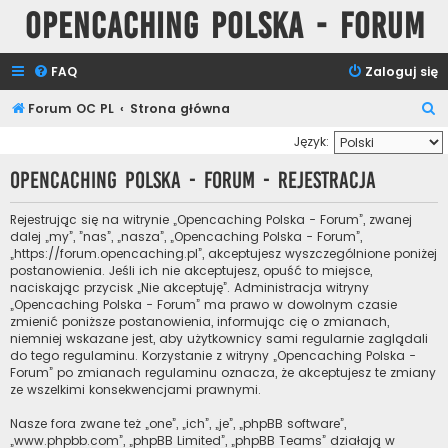
Opencaching Polska - Forum
FAQ
Zaloguj się
S
Forum OC PL
Strona główna
z
Język:
u
Opencaching Polska - Forum - Rejestracja
k
a
Rejestrując się na witrynie „Opencaching Polska - Forum”, zwanej
dalej „my”, ”nas”, „nasza”, „Opencaching Polska - Forum”,
j
„https://forum.opencaching.pl”, akceptujesz wyszczególnione poniżej
postanowienia. Jeśli ich nie akceptujesz, opuść to miejsce,
naciskając przycisk „Nie akceptuję”. Administracja witryny
„Opencaching Polska - Forum” ma prawo w dowolnym czasie
zmienić poniższe postanowienia, informując cię o zmianach,
niemniej wskazane jest, aby użytkownicy sami regularnie zaglądali
do tego regulaminu. Korzystanie z witryny „Opencaching Polska -
Forum” po zmianach regulaminu oznacza, że akceptujesz te zmiany
ze wszelkimi konsekwencjami prawnymi.
Nasze fora zwane też „one”, „ich”, „je”, „phpBB software”,
„www.phpbb.com”, „phpBB Limited”, „phpBB Teams” działają w