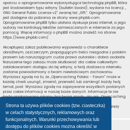
oparciu o oprogramowanie wykorzystujące technologię phpBB, która
jest środowiskiem typu witryny (bulletin board), wydane na licencji „
GNU General Public License v2
” zwanej też „GPL”. Oprogramowanie
jest dostępne do pobrania ze strony
www.phpbb.com
.
Oprogramowanie phpBB tylko ułatwia dyskusje przez internet, a jego
autorzy nie kontrolują tekstów zamieszczanych w internecie za jego
pomocą. Więcej informacji o phpBB można znaleźć na stronie
https://www.phpbb.com/
.
Akceptujesz zakaz publikowania wypowiedzi o charakterze
obraźliwym, oszczerczym, propagującym treści niezgodne z polskim
prawem lub naruszającym cudze prawa autorskie i dobra osobiste.
Naruszenie tego zakazu może skutkować dla ciebie całkowitym
zablokowaniem dostępu do tej witryny, a twój dostawca internetu
zostanie powiadomiony o twoim niewłaściwym zachowaniu.
Wyrażasz zgodę na to, że „Opencaching Polska - Forum” może w
każdej chwili usunąć, zmienić, przenieść lub zamknąć każdy twój
temat, post. Wyrażasz zgodę na zapisywanie wszystkich podanych
przez ciebie informacji w naszej bazie danych. Informacje te nie
będą przekazywane nikomu bez twojej zgody, ale ani „Opencaching
Polska - Forum”, ani phpBB nie ponosi odpowiedzialności za
Strona ta używa plików cookies (tzw. ciasteczka)
włamania do witryny, podczas których może dojść do kradzieży
danych.
w celach statystycznych, reklamowych oraz
funkcjonalnych. Warunki przechowywania lub
dostępu do plików cookies można określić w