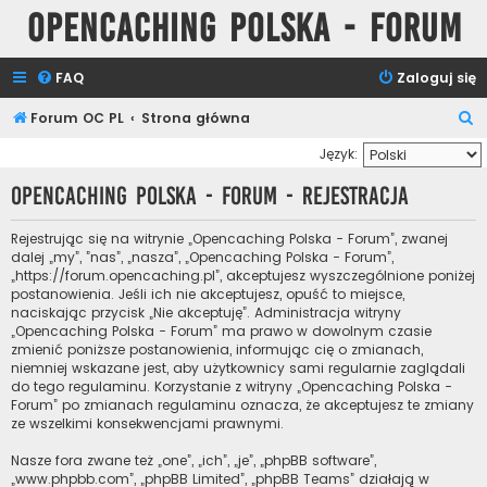
Opencaching Polska - Forum
FAQ
Zaloguj się
S
Forum OC PL
Strona główna
z
Język:
u
Opencaching Polska - Forum - Rejestracja
k
a
Rejestrując się na witrynie „Opencaching Polska - Forum”, zwanej
dalej „my”, ”nas”, „nasza”, „Opencaching Polska - Forum”,
j
„https://forum.opencaching.pl”, akceptujesz wyszczególnione poniżej
postanowienia. Jeśli ich nie akceptujesz, opuść to miejsce,
naciskając przycisk „Nie akceptuję”. Administracja witryny
„Opencaching Polska - Forum” ma prawo w dowolnym czasie
zmienić poniższe postanowienia, informując cię o zmianach,
niemniej wskazane jest, aby użytkownicy sami regularnie zaglądali
do tego regulaminu. Korzystanie z witryny „Opencaching Polska -
Forum” po zmianach regulaminu oznacza, że akceptujesz te zmiany
ze wszelkimi konsekwencjami prawnymi.
Nasze fora zwane też „one”, „ich”, „je”, „phpBB software”,
„www.phpbb.com”, „phpBB Limited”, „phpBB Teams” działają w