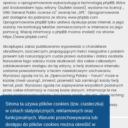
oparciu o oprogramowanie wykorzystujące technologię phpBB, która
jest środowiskiem typu witryny (bulletin board), wydane na licencji „
GNU General Public License v2
” zwanej też „GPL”. Oprogramowanie
jest dostępne do pobrania ze strony
www.phpbb.com
.
Oprogramowanie phpBB tylko ułatwia dyskusje przez internet, a jego
autorzy nie kontrolują tekstów zamieszczanych w internecie za jego
pomocą. Więcej informacji o phpBB można znaleźć na stronie
https://www.phpbb.com/
.
Akceptujesz zakaz publikowania wypowiedzi o charakterze
obraźliwym, oszczerczym, propagującym treści niezgodne z polskim
prawem lub naruszającym cudze prawa autorskie i dobra osobiste.
Naruszenie tego zakazu może skutkować dla ciebie całkowitym
zablokowaniem dostępu do tej witryny, a twój dostawca internetu
zostanie powiadomiony o twoim niewłaściwym zachowaniu.
Wyrażasz zgodę na to, że „Opencaching Polska - Forum” może w
każdej chwili usunąć, zmienić, przenieść lub zamknąć każdy twój
temat, post. Wyrażasz zgodę na zapisywanie wszystkich podanych
przez ciebie informacji w naszej bazie danych. Informacje te nie
będą przekazywane nikomu bez twojej zgody, ale ani „Opencaching
Polska - Forum”, ani phpBB nie ponosi odpowiedzialności za
Strona ta używa plików cookies (tzw. ciasteczka)
włamania do witryny, podczas których może dojść do kradzieży
danych.
w celach statystycznych, reklamowych oraz
funkcjonalnych. Warunki przechowywania lub
dostępu do plików cookies można określić w