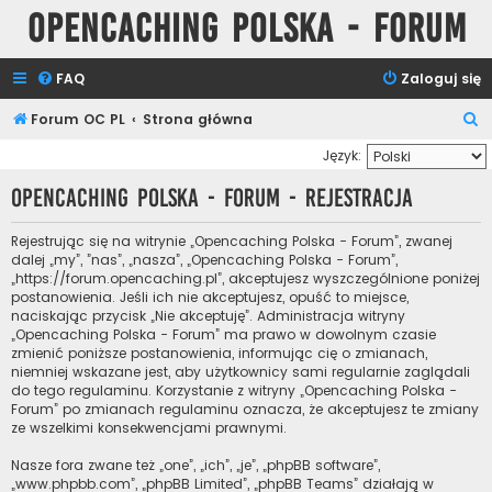
Opencaching Polska - Forum
FAQ
Zaloguj się
S
Forum OC PL
Strona główna
z
Język:
u
Opencaching Polska - Forum - Rejestracja
k
a
Rejestrując się na witrynie „Opencaching Polska - Forum”, zwanej
dalej „my”, ”nas”, „nasza”, „Opencaching Polska - Forum”,
j
„https://forum.opencaching.pl”, akceptujesz wyszczególnione poniżej
postanowienia. Jeśli ich nie akceptujesz, opuść to miejsce,
naciskając przycisk „Nie akceptuję”. Administracja witryny
„Opencaching Polska - Forum” ma prawo w dowolnym czasie
zmienić poniższe postanowienia, informując cię o zmianach,
niemniej wskazane jest, aby użytkownicy sami regularnie zaglądali
do tego regulaminu. Korzystanie z witryny „Opencaching Polska -
Forum” po zmianach regulaminu oznacza, że akceptujesz te zmiany
ze wszelkimi konsekwencjami prawnymi.
Nasze fora zwane też „one”, „ich”, „je”, „phpBB software”,
„www.phpbb.com”, „phpBB Limited”, „phpBB Teams” działają w