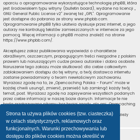
oparciu o oprogramowanie wykorzystujące technologię phpBB, która
jest środowiskiem typu witryny (bulletin board), wydane na licencji „
GNU General Public License v2
” zwanej też „GPL”. Oprogramowanie
jest dostępne do pobrania ze strony
www.phpbb.com
.
Oprogramowanie phpBB tylko ułatwia dyskusje przez internet, a jego
autorzy nie kontrolują tekstów zamieszczanych w internecie za jego
pomocą. Więcej informacji o phpBB można znaleźć na stronie
https://www.phpbb.com/
.
Akceptujesz zakaz publikowania wypowiedzi o charakterze
obraźliwym, oszczerczym, propagującym treści niezgodne z polskim
prawem lub naruszającym cudze prawa autorskie i dobra osobiste.
Naruszenie tego zakazu może skutkować dla ciebie całkowitym
zablokowaniem dostępu do tej witryny, a twój dostawca internetu
zostanie powiadomiony o twoim niewłaściwym zachowaniu.
Wyrażasz zgodę na to, że „Opencaching Polska - Forum” może w
każdej chwili usunąć, zmienić, przenieść lub zamknąć każdy twój
temat, post. Wyrażasz zgodę na zapisywanie wszystkich podanych
przez ciebie informacji w naszej bazie danych. Informacje te nie
będą przekazywane nikomu bez twojej zgody, ale ani „Opencaching
Polska - Forum”, ani phpBB nie ponosi odpowiedzialności za
Strona ta używa plików cookies (tzw. ciasteczka)
włamania do witryny, podczas których może dojść do kradzieży
danych.
w celach statystycznych, reklamowych oraz
funkcjonalnych. Warunki przechowywania lub
dostępu do plików cookies można określić w