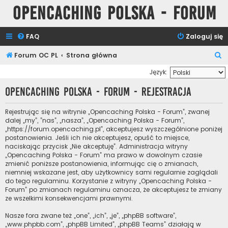
Opencaching Polska - Forum
FAQ
Zaloguj się
S
Forum OC PL
Strona główna
z
Język:
u
Opencaching Polska - Forum - Rejestracja
k
a
Rejestrując się na witrynie „Opencaching Polska - Forum”, zwanej
dalej „my”, ”nas”, „nasza”, „Opencaching Polska - Forum”,
j
„https://forum.opencaching.pl”, akceptujesz wyszczególnione poniżej
postanowienia. Jeśli ich nie akceptujesz, opuść to miejsce,
naciskając przycisk „Nie akceptuję”. Administracja witryny
„Opencaching Polska - Forum” ma prawo w dowolnym czasie
zmienić poniższe postanowienia, informując cię o zmianach,
niemniej wskazane jest, aby użytkownicy sami regularnie zaglądali
do tego regulaminu. Korzystanie z witryny „Opencaching Polska -
Forum” po zmianach regulaminu oznacza, że akceptujesz te zmiany
ze wszelkimi konsekwencjami prawnymi.
Nasze fora zwane też „one”, „ich”, „je”, „phpBB software”,
„www.phpbb.com”, „phpBB Limited”, „phpBB Teams” działają w