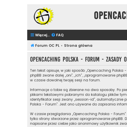
Opencac
Więcej…
FAQ
Forum OC PL
Strona główna
Opencaching Polska - Forum - Zasady
Ten tekst opisuje, w jaki sposób „Opencaching Polska -
phpBB zwane dalej „oni”, „ich”, „oprogramowanie phpBB
w czasie dowolnej twojej sesji na forum.
Informacje o tobie są zbierane na dwa sposoby. Po pie
plikami tekstowymi pobranymi do katalogu plików tymc
identyfikator sesji zwany „session-id”, automatycznie 
Polska - Forum”. Jest ono używane do zapisania informa
W czasie przeglądania „Opencaching Polska - Forum”
tylko strony stworzone przez oprogramowanie phpBB. Dr
napisane przez ciebie jako anonimowy użytkownik zwan