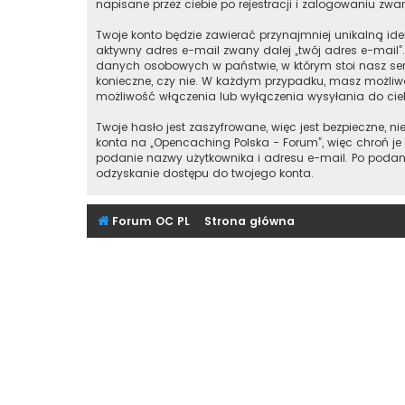
napisane przez ciebie po rejestracji i zalogowaniu zwan
Twoje konto będzie zawierać przynajmniej unikalną id
aktywny adres e-mail zwany dalej „twój adres e-mail
danych osobowych w państwie, w którym stoi nasz ser
konieczne, czy nie. W każdym przypadku, masz możliwo
możliwość włączenia lub wyłączenia wysyłania do ci
Twoje hasło jest zaszyfrowane, więc jest bezpieczne,
konta na „Opencaching Polska - Forum”, więc chroń 
podanie nazwy użytkownika i adresu e-mail. Po podan
odzyskanie dostępu do twojego konta.
Forum OC PL
Strona główna