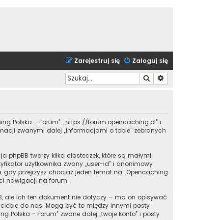
Zarejestruj się
Zaloguj się
Szukaj
Wyszukiwanie zaa
ing Polska - Forum”, „https://forum.opencaching.pl” i
ormacji zwanymi dalej „informacjami o tobie” zebranych
a phpBB tworzy kilka ciasteczek, które są małymi
yfikator użytkownika zwany „user-id” i anonimowy
one, gdy przejrzysz chociaż jeden temat na „Opencaching
 ci nawigacji na forum.
, ale ich ten dokument nie dotyczy – ma on opisywać
z ciebie do nas. Mogą być to między innymi posty
 Polska - Forum” zwane dalej „twoje konto” i posty