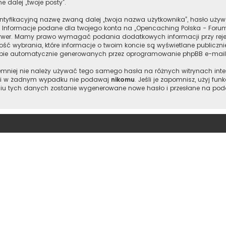
e dalej „twoje posty”.
entyfikacyjną nazwę zwaną dalej „twoja nazwa użytkownika”, hasło używ
”. Informacje podane dla twojego konta na „Opencaching Polska - Foru
wer. Mamy prawo wymagać podania dodatkowych informacji przy rejestr
ść wybrania, które informacje o twoim koncie są wyświetlane publiczn
ebie automatycznie generowanych przez oprogramowanie phpBB e-maili
 niemniej nie należy używać tego samego hasła na różnych witrynach int
je i w żadnym wypadku nie podawaj
nikomu
. Jeśli je zapomnisz, użyj fu
iu tych danych zostanie wygenerowane nowe hasło i przesłane na podan