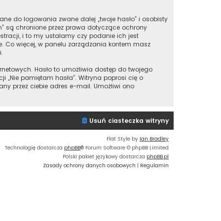
ane do logowania zwane dalej „twoje hasło” i osobisty
m” są chronione przez prawa dotyczące ochrony
acji, i to my ustalamy czy podanie ich jest
ie. Co więcej, w panelu zarządzania kontem masz
.
ernetowych. Hasło to umożliwia dostęp do twojego
nkcji „Nie pamiętam hasła”. Witryna poprosi cię o
y przez ciebie adres e-mail. Umożliwi ono
Usuń ciasteczka witryny
Flat Style by
Ian Bradley
Technologię dostarcza
phpBB
® Forum Software © phpBB Limited
Polski pakiet językowy dostarcza
phpBB.pl
Zasady ochrony danych osobowych
|
Regulamin