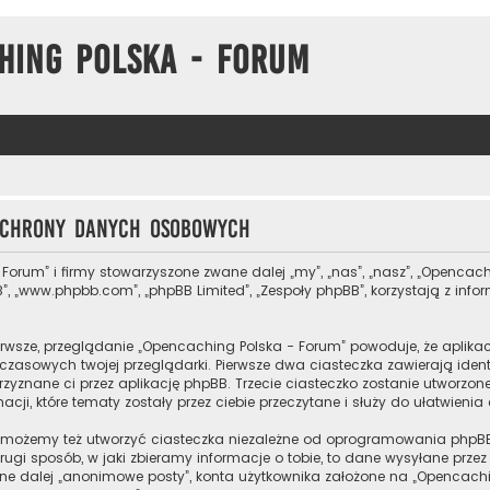
hing Polska - Forum
 ochrony danych osobowych
 Forum” i firmy stowarzyszone zwane dalej „my”, „nas”, „nasz”, „Opencach
”, „www.phpbb.com”, „phpBB Limited”, „Zespoły phpBB”, korzystają z inf
rwsze, przeglądanie „Opencaching Polska - Forum” powoduje, że aplikacj
zasowych twojej przeglądarki. Pierwsze dwa ciasteczka zawierają ident
przyznane ci przez aplikację phpBB. Trzecie ciasteczko zostanie utworz
cji, które tematy zostały przez ciebie przeczytane i służy do ułatwienia
 możemy też utworzyć ciasteczka niezależne od oprogramowania phpBB
ugi sposób, w jaki zbieramy informacje o tobie, to dane wysyłane prze
e dalej „anonimowe posty”, konta użytkownika założone na „Opencaching