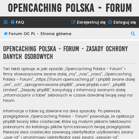
Opencaching Polska - Forum
FAQ
Zarejestruj się
Zaloguj się
S
Forum OC PL
Strona główna
z
Opencaching Polska - Forum - Zasady ochrony
u
danych osobowych
k
a
Ten tekst opisuje, w jaki sposób „Opencaching Polska - Forum” i
j
firmy stowarzyszone zwane dalej „my”, „nas”, „nasz”, „Opencaching
Polska - Forum”, „https://forum.opencaching.pl” i phpBB zwane dalej
„oni”, „ich”, „oprogramowanie phpBB”, „www.phpbb.com”, „phpBB
Limited”, „Zespoły phpBB”, korzystają z informacji zwanymi dalej
„informacjami o tobie” zebranych w czasie dowolnej twojej sesji na
forum.
Informacje o tobie są zbierane na dwa sposoby. Po pierwsze,
przeglądanie „Opencaching Polska - Forum” powoduje, że aplikacja
phpBB tworzy kilka ciasteczek, które są małymi plikami tekstowymi
pobranymi do katalogu plików tymczasowych twojej przeglądarki.
Pierwsze dwa ciasteczka zawierają identyfikator użytkownika zwany
„user-id” i anonimowy identyfikator sesji zwany „session-id”,