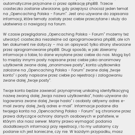
automatycznie przyznane ci przez aplikację phpBB. Trzecie
ciasteczko zostanie utworzone, gdy przejrzysz chociaż jeden temat
na „Opencaching Polska - Forum”. Jest ono używane do zapisania
informacji, które tematy zostały przez ciebie przeczytane i służy do
ułatwienia ci nawigacji na forum.
W czasie przeglądania „Opencaching Polska - Forum” możemy też
utworzyć ciasteczka niezależne od oprogramowania phpBB, ale ich
ten dokument nie dotyczy – ma on opisywać tylko strony stworzone
przez oprogramowanie phpBB. Drugi sposób, w jaki zbieramy
informacje o tobie, to dane wysyłane przez ciebie do nas. Mogą być
to między innymi posty napisane przez ciebie jako anonimowy
użytkownik zwane dalej „anonimowe posty”, konta użytkownika
założone na „Opencaching Polska - Forum” zwane dalej „twoje
konto” i posty napisane przez ciebie po rejestracji i zalogowaniu
zwane dalej „twoje posty”.
Twoje konto będzie zawierać przynajmniej unikalną identyfikacyjną
nazwę zwaną dalej „twoja nazwa użytkownika”, hasło używane do
logowania zwane dalej „twoje hasło” i osobisty aktywny adres e-
mail zwany dalej „twój adres e-mail”. Informacje podane dla
twojego konta na „Opencaching Polska - Forum” są chronione przez
prawa dotyczące ochrony danych osobowych w państwie, w
którym stoi nasz serwer. Mamy prawo wymagać podania
dodatkowych informacji przy rejestracji, i to my ustalamy czy
podanie ich jest konieczne, czy nie. W każdym przypadku, masz