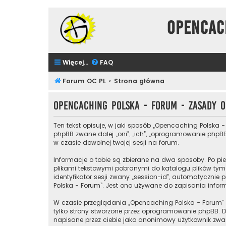
Opencac
Więcej…
FAQ
Forum OC PL
Strona główna
Opencaching Polska - Forum - Zasady
Ten tekst opisuje, w jaki sposób „Opencaching Polska -
phpBB zwane dalej „oni”, „ich”, „oprogramowanie phpBB
w czasie dowolnej twojej sesji na forum.
Informacje o tobie są zbierane na dwa sposoby. Po pie
plikami tekstowymi pobranymi do katalogu plików tymc
identyfikator sesji zwany „session-id”, automatycznie 
Polska - Forum”. Jest ono używane do zapisania informa
W czasie przeglądania „Opencaching Polska - Forum”
tylko strony stworzone przez oprogramowanie phpBB. Dr
napisane przez ciebie jako anonimowy użytkownik zwan