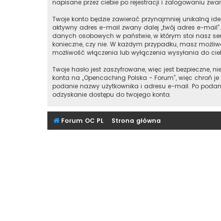
napisane przez ciebie po rejestracji i zalogowaniu zwan
Twoje konto będzie zawierać przynajmniej unikalną id
aktywny adres e-mail zwany dalej „twój adres e-mail
danych osobowych w państwie, w którym stoi nasz ser
konieczne, czy nie. W każdym przypadku, masz możliwo
możliwość włączenia lub wyłączenia wysyłania do ci
Twoje hasło jest zaszyfrowane, więc jest bezpieczne,
konta na „Opencaching Polska - Forum”, więc chroń 
podanie nazwy użytkownika i adresu e-mail. Po podan
odzyskanie dostępu do twojego konta.
Forum OC PL
Strona główna