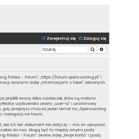
Zarejestruj się
Zaloguj się
Szukaj
Wyszukiwanie zaa
ing Polska - Forum”, „https://forum.opencaching.pl” i
ormacji zwanymi dalej „informacjami o tobie” zebranych
a phpBB tworzy kilka ciasteczek, które są małymi
yfikator użytkownika zwany „user-id” i anonimowy
one, gdy przejrzysz chociaż jeden temat na „Opencaching
 ci nawigacji na forum.
, ale ich ten dokument nie dotyczy – ma on opisywać
z ciebie do nas. Mogą być to między innymi posty
 Polska - Forum” zwane dalej „twoje konto” i posty