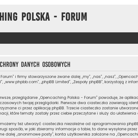
hing Polska - Forum
 ochrony danych osobowych
 Forum” i firmy stowarzyszone zwane dalej „my”, „nas”, „nasz”, „Opencach
”, „www.phpbb.com”, „phpBB Limited”, „Zespoły phpBB”, korzystają z inf
rwsze, przeglądanie „Opencaching Polska - Forum” powoduje, że aplikacj
zasowych twojej przeglądarki. Pierwsze dwa ciasteczka zawierają ident
przyznane ci przez aplikację phpBB. Trzecie ciasteczko zostanie utworz
cji, które tematy zostały przez ciebie przeczytane i służy do ułatwienia
 możemy też utworzyć ciasteczka niezależne od oprogramowania phpBB
ugi sposób, w jaki zbieramy informacje o tobie, to dane wysyłane prze
e dalej „anonimowe posty”, konta użytkownika założone na „Opencaching