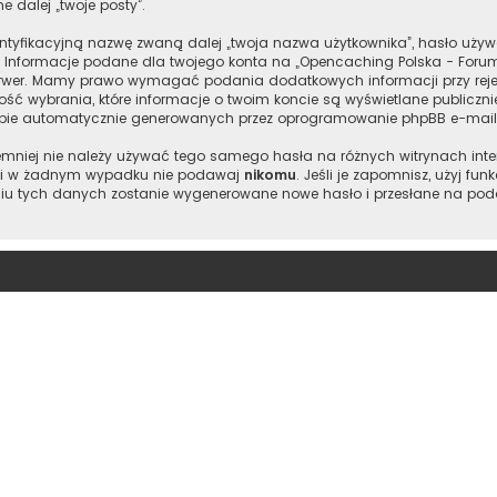
e dalej „twoje posty”.
entyfikacyjną nazwę zwaną dalej „twoja nazwa użytkownika”, hasło używ
”. Informacje podane dla twojego konta na „Opencaching Polska - Foru
wer. Mamy prawo wymagać podania dodatkowych informacji przy rejestr
ść wybrania, które informacje o twoim koncie są wyświetlane publiczn
ebie automatycznie generowanych przez oprogramowanie phpBB e-maili
 niemniej nie należy używać tego samego hasła na różnych witrynach int
je i w żadnym wypadku nie podawaj
nikomu
. Jeśli je zapomnisz, użyj fu
iu tych danych zostanie wygenerowane nowe hasło i przesłane na podan