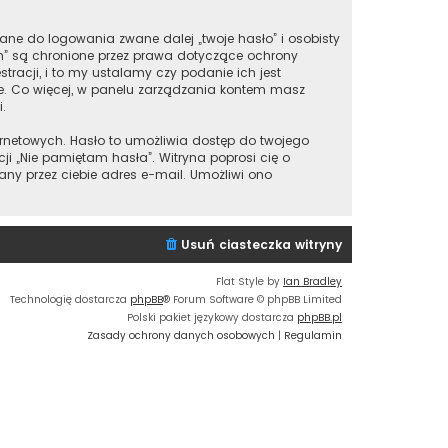
ane do logowania zwane dalej „twoje hasło” i osobisty
m” są chronione przez prawa dotyczące ochrony
acji, i to my ustalamy czy podanie ich jest
ie. Co więcej, w panelu zarządzania kontem masz
.
ernetowych. Hasło to umożliwia dostęp do twojego
nkcji „Nie pamiętam hasła”. Witryna poprosi cię o
y przez ciebie adres e-mail. Umożliwi ono
Usuń ciasteczka witryny
Flat Style by
Ian Bradley
Technologię dostarcza
phpBB
® Forum Software © phpBB Limited
Polski pakiet językowy dostarcza
phpBB.pl
Zasady ochrony danych osobowych
|
Regulamin