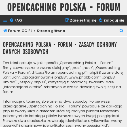
Opencaching Polska - Forum
FAQ
Zarejestruj się
Zaloguj się
S
Forum OC PL
Strona główna
z
Opencaching Polska - Forum - Zasady ochrony
u
danych osobowych
k
a
Ten tekst opisuje, w jaki sposób „Opencaching Polska - Forum” i
j
firmy stowarzyszone zwane dalej „my”, „nas”, „nasz”, „Opencaching
Polska - Forum”, „https://forum.opencaching.pl” i phpBB zwane dalej
„oni”, „ich”, „oprogramowanie phpBB”, „www.phpbb.com”, „phpBB
Limited”, „Zespoły phpBB”, korzystają z informacji zwanymi dalej
„informacjami o tobie” zebranych w czasie dowolnej twojej sesji na
forum.
Informacje o tobie są zbierane na dwa sposoby. Po pierwsze,
przeglądanie „Opencaching Polska - Forum” powoduje, że aplikacja
phpBB tworzy kilka ciasteczek, które są małymi plikami tekstowymi
pobranymi do katalogu plików tymczasowych twojej przeglądarki.
Pierwsze dwa ciasteczka zawierają identyfikator użytkownika zwany
„user-id” i anonimowy identyfikator sesji zwany „session-id”,