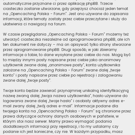
automatycznie przyznane ci przez aplikację phpBB. Trzecie
ciasteczko zostanie utworzone, gdy przejrzysz chociaż jeden temat
na „Opencaching Polska - Forum”. Jest ono używane do zapisania
informacji, które tematy zostały przez ciebie przeczytane i służy do
ułatwienia ci nawigacji na forum.
W czasie przeglądania „Opencaching Polska - Forum” możemy też
utworzyć ciasteczka niezależne od oprogramowania phpBB, ale ich
ten dokument nie dotyczy – ma on opisywać tylko strony stworzone
przez oprogramowanie phpBB. Drugi sposób, w jaki zbieramy
informacje o tobie, to dane wysyłane przez ciebie do nas. Mogą być
to między innymi posty napisane przez ciebie jako anonimowy
użytkownik zwane dalej „anonimowe posty”, konta użytkownika
założone na „Opencaching Polska - Forum” zwane dalej „twoje
konto” i posty napisane przez ciebie po rejestracji i zalogowaniu
zwane dalej „twoje posty”.
Twoje konto będzie zawierać przynajmniej unikalną identyfikacyjną
nazwę zwaną dalej „twoja nazwa użytkownika”, hasło używane do
logowania zwane dalej „twoje hasło” i osobisty aktywny adres e-
mail zwany dalej „twój adres e-mail”. Informacje podane dla
twojego konta na „Opencaching Polska - Forum” są chronione przez
prawa dotyczące ochrony danych osobowych w państwie, w
którym stoi nasz serwer. Mamy prawo wymagać podania
dodatkowych informacji przy rejestracji, i to my ustalamy czy
podanie ich jest konieczne, czy nie. W każdym przypadku, masz