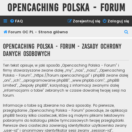
Opencaching Polska - Forum
FAQ
Zarejestruj się
Zaloguj się
S
Forum OC PL
Strona główna
z
Opencaching Polska - Forum - Zasady ochrony
u
danych osobowych
k
a
Ten tekst opisuje, w jaki sposób „Opencaching Polska - Forum” i
j
firmy stowarzyszone zwane dalej „my”, „nas”, „nasz”, „Opencaching
Polska - Forum”, „https://forum.opencaching.pl” i phpBB zwane dalej
„oni”, „ich”, „oprogramowanie phpBB”, „www.phpbb.com”, „phpBB
Limited”, „Zespoły phpBB”, korzystają z informacji zwanymi dalej
„informacjami o tobie” zebranych w czasie dowolnej twojej sesji na
forum.
Informacje o tobie są zbierane na dwa sposoby. Po pierwsze,
przeglądanie „Opencaching Polska - Forum” powoduje, że aplikacja
phpBB tworzy kilka ciasteczek, które są małymi plikami tekstowymi
pobranymi do katalogu plików tymczasowych twojej przeglądarki.
Pierwsze dwa ciasteczka zawierają identyfikator użytkownika zwany
„user-id” i anonimowy identyfikator sesji zwany „session-id”,