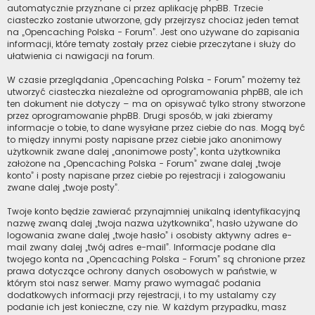
automatycznie przyznane ci przez aplikację phpBB. Trzecie
ciasteczko zostanie utworzone, gdy przejrzysz chociaż jeden temat
na „Opencaching Polska - Forum”. Jest ono używane do zapisania
informacji, które tematy zostały przez ciebie przeczytane i służy do
ułatwienia ci nawigacji na forum.
W czasie przeglądania „Opencaching Polska - Forum” możemy też
utworzyć ciasteczka niezależne od oprogramowania phpBB, ale ich
ten dokument nie dotyczy – ma on opisywać tylko strony stworzone
przez oprogramowanie phpBB. Drugi sposób, w jaki zbieramy
informacje o tobie, to dane wysyłane przez ciebie do nas. Mogą być
to między innymi posty napisane przez ciebie jako anonimowy
użytkownik zwane dalej „anonimowe posty”, konta użytkownika
założone na „Opencaching Polska - Forum” zwane dalej „twoje
konto” i posty napisane przez ciebie po rejestracji i zalogowaniu
zwane dalej „twoje posty”.
Twoje konto będzie zawierać przynajmniej unikalną identyfikacyjną
nazwę zwaną dalej „twoja nazwa użytkownika”, hasło używane do
logowania zwane dalej „twoje hasło” i osobisty aktywny adres e-
mail zwany dalej „twój adres e-mail”. Informacje podane dla
twojego konta na „Opencaching Polska - Forum” są chronione przez
prawa dotyczące ochrony danych osobowych w państwie, w
którym stoi nasz serwer. Mamy prawo wymagać podania
dodatkowych informacji przy rejestracji, i to my ustalamy czy
podanie ich jest konieczne, czy nie. W każdym przypadku, masz