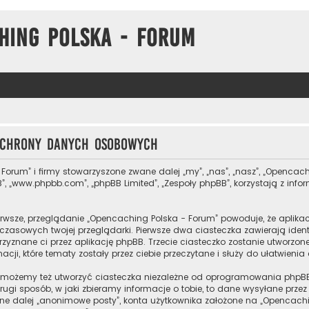
hing Polska - Forum
 ochrony danych osobowych
 Forum” i firmy stowarzyszone zwane dalej „my”, „nas”, „nasz”, „Opencach
”, „www.phpbb.com”, „phpBB Limited”, „Zespoły phpBB”, korzystają z inf
rwsze, przeglądanie „Opencaching Polska - Forum” powoduje, że aplikacj
zasowych twojej przeglądarki. Pierwsze dwa ciasteczka zawierają ident
przyznane ci przez aplikację phpBB. Trzecie ciasteczko zostanie utworz
cji, które tematy zostały przez ciebie przeczytane i służy do ułatwienia
 możemy też utworzyć ciasteczka niezależne od oprogramowania phpBB
ugi sposób, w jaki zbieramy informacje o tobie, to dane wysyłane prze
e dalej „anonimowe posty”, konta użytkownika założone na „Opencaching