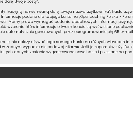
e dalej „twoje posty”.
entyfikacyjną nazwę zwaną dalej „twoja nazwa użytkownika”, hasło używ
”. Informacje podane dla twojego konta na „Opencaching Polska - Foru
wer. Mamy prawo wymagać podania dodatkowych informacji przy rejestr
ść wybrania, które informacje o twoim koncie są wyświetlane publiczn
ebie automatycznie generowanych przez oprogramowanie phpBB e-maili
 niemniej nie należy używać tego samego hasła na różnych witrynach int
je i w żadnym wypadku nie podawaj
nikomu
. Jeśli je zapomnisz, użyj fu
iu tych danych zostanie wygenerowane nowe hasło i przesłane na podan