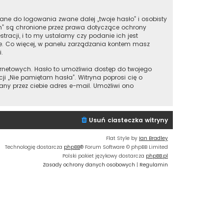
ane do logowania zwane dalej „twoje hasło” i osobisty
m” są chronione przez prawa dotyczące ochrony
acji, i to my ustalamy czy podanie ich jest
ie. Co więcej, w panelu zarządzania kontem masz
.
ernetowych. Hasło to umożliwia dostęp do twojego
nkcji „Nie pamiętam hasła”. Witryna poprosi cię o
y przez ciebie adres e-mail. Umożliwi ono
Usuń ciasteczka witryny
Flat Style by
Ian Bradley
Technologię dostarcza
phpBB
® Forum Software © phpBB Limited
Polski pakiet językowy dostarcza
phpBB.pl
Zasady ochrony danych osobowych
|
Regulamin