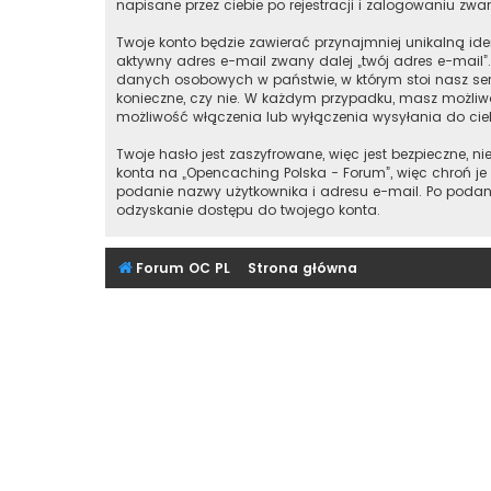
napisane przez ciebie po rejestracji i zalogowaniu zwan
Twoje konto będzie zawierać przynajmniej unikalną id
aktywny adres e-mail zwany dalej „twój adres e-mail
danych osobowych w państwie, w którym stoi nasz ser
konieczne, czy nie. W każdym przypadku, masz możliwo
możliwość włączenia lub wyłączenia wysyłania do ci
Twoje hasło jest zaszyfrowane, więc jest bezpieczne,
konta na „Opencaching Polska - Forum”, więc chroń 
podanie nazwy użytkownika i adresu e-mail. Po podan
odzyskanie dostępu do twojego konta.
Forum OC PL
Strona główna