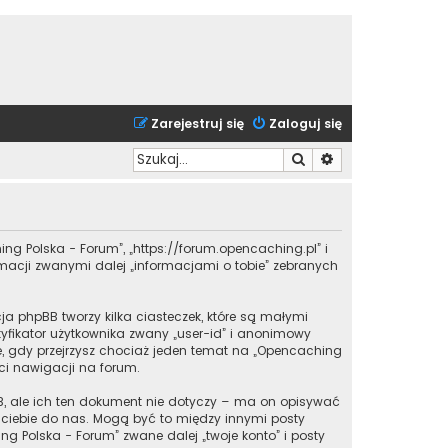
Zarejestruj się
Zaloguj się
Szukaj
Wyszukiwanie zaa
ing Polska - Forum”, „https://forum.opencaching.pl” i
ormacji zwanymi dalej „informacjami o tobie” zebranych
a phpBB tworzy kilka ciasteczek, które są małymi
yfikator użytkownika zwany „user-id” i anonimowy
one, gdy przejrzysz chociaż jeden temat na „Opencaching
 ci nawigacji na forum.
, ale ich ten dokument nie dotyczy – ma on opisywać
z ciebie do nas. Mogą być to między innymi posty
 Polska - Forum” zwane dalej „twoje konto” i posty