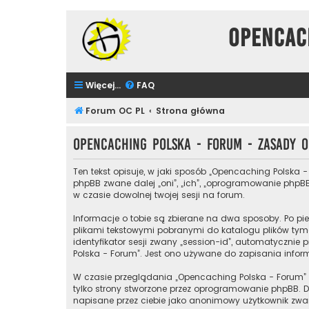
Opencac
Więcej…
FAQ
Forum OC PL
Strona główna
Opencaching Polska - Forum - Zasady
Ten tekst opisuje, w jaki sposób „Opencaching Polska -
phpBB zwane dalej „oni”, „ich”, „oprogramowanie phpBB
w czasie dowolnej twojej sesji na forum.
Informacje o tobie są zbierane na dwa sposoby. Po pie
plikami tekstowymi pobranymi do katalogu plików tymc
identyfikator sesji zwany „session-id”, automatycznie 
Polska - Forum”. Jest ono używane do zapisania informa
W czasie przeglądania „Opencaching Polska - Forum”
tylko strony stworzone przez oprogramowanie phpBB. Dr
napisane przez ciebie jako anonimowy użytkownik zwan