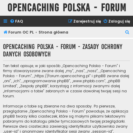
Opencaching Polska - Forum
FAQ
Zarejestruj się
Zaloguj się
S
Forum OC PL
Strona główna
z
Opencaching Polska - Forum - Zasady ochrony
u
danych osobowych
k
a
Ten tekst opisuje, w jaki sposób „Opencaching Polska - Forum” i
j
firmy stowarzyszone zwane dalej „my”, „nas”, „nasz”, „Opencaching
Polska - Forum”, „https://forum.opencaching.pl” i phpBB zwane dalej
„oni”, „ich”, „oprogramowanie phpBB”, „www.phpbb.com”, „phpBB
Limited”, „Zespoły phpBB”, korzystają z informacji zwanymi dalej
„informacjami o tobie” zebranych w czasie dowolnej twojej sesji na
forum.
Informacje o tobie są zbierane na dwa sposoby. Po pierwsze,
przeglądanie „Opencaching Polska - Forum” powoduje, że aplikacja
phpBB tworzy kilka ciasteczek, które są małymi plikami tekstowymi
pobranymi do katalogu plików tymczasowych twojej przeglądarki.
Pierwsze dwa ciasteczka zawierają identyfikator użytkownika zwany
„user-id” i anonimowy identyfikator sesji zwany „session-id”,