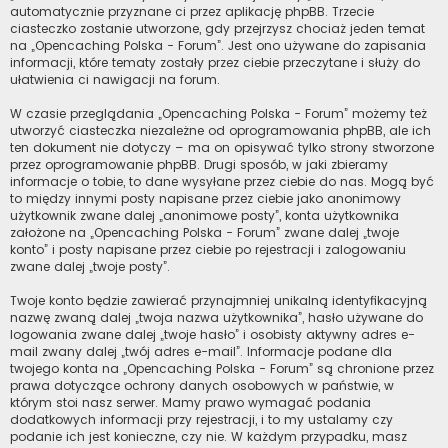
automatycznie przyznane ci przez aplikację phpBB. Trzecie
ciasteczko zostanie utworzone, gdy przejrzysz chociaż jeden temat
na „Opencaching Polska - Forum”. Jest ono używane do zapisania
informacji, które tematy zostały przez ciebie przeczytane i służy do
ułatwienia ci nawigacji na forum.
W czasie przeglądania „Opencaching Polska - Forum” możemy też
utworzyć ciasteczka niezależne od oprogramowania phpBB, ale ich
ten dokument nie dotyczy – ma on opisywać tylko strony stworzone
przez oprogramowanie phpBB. Drugi sposób, w jaki zbieramy
informacje o tobie, to dane wysyłane przez ciebie do nas. Mogą być
to między innymi posty napisane przez ciebie jako anonimowy
użytkownik zwane dalej „anonimowe posty”, konta użytkownika
założone na „Opencaching Polska - Forum” zwane dalej „twoje
konto” i posty napisane przez ciebie po rejestracji i zalogowaniu
zwane dalej „twoje posty”.
Twoje konto będzie zawierać przynajmniej unikalną identyfikacyjną
nazwę zwaną dalej „twoja nazwa użytkownika”, hasło używane do
logowania zwane dalej „twoje hasło” i osobisty aktywny adres e-
mail zwany dalej „twój adres e-mail”. Informacje podane dla
twojego konta na „Opencaching Polska - Forum” są chronione przez
prawa dotyczące ochrony danych osobowych w państwie, w
którym stoi nasz serwer. Mamy prawo wymagać podania
dodatkowych informacji przy rejestracji, i to my ustalamy czy
podanie ich jest konieczne, czy nie. W każdym przypadku, masz