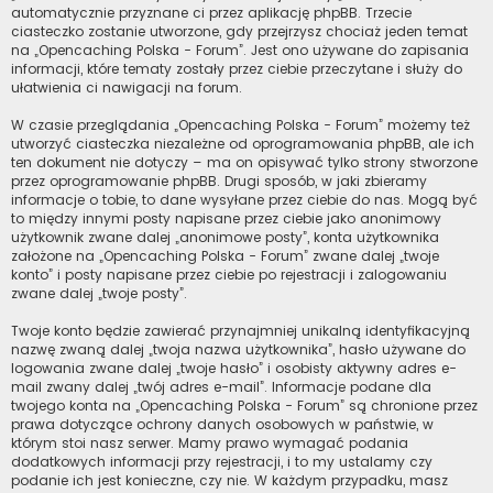
automatycznie przyznane ci przez aplikację phpBB. Trzecie
ciasteczko zostanie utworzone, gdy przejrzysz chociaż jeden temat
na „Opencaching Polska - Forum”. Jest ono używane do zapisania
informacji, które tematy zostały przez ciebie przeczytane i służy do
ułatwienia ci nawigacji na forum.
W czasie przeglądania „Opencaching Polska - Forum” możemy też
utworzyć ciasteczka niezależne od oprogramowania phpBB, ale ich
ten dokument nie dotyczy – ma on opisywać tylko strony stworzone
przez oprogramowanie phpBB. Drugi sposób, w jaki zbieramy
informacje o tobie, to dane wysyłane przez ciebie do nas. Mogą być
to między innymi posty napisane przez ciebie jako anonimowy
użytkownik zwane dalej „anonimowe posty”, konta użytkownika
założone na „Opencaching Polska - Forum” zwane dalej „twoje
konto” i posty napisane przez ciebie po rejestracji i zalogowaniu
zwane dalej „twoje posty”.
Twoje konto będzie zawierać przynajmniej unikalną identyfikacyjną
nazwę zwaną dalej „twoja nazwa użytkownika”, hasło używane do
logowania zwane dalej „twoje hasło” i osobisty aktywny adres e-
mail zwany dalej „twój adres e-mail”. Informacje podane dla
twojego konta na „Opencaching Polska - Forum” są chronione przez
prawa dotyczące ochrony danych osobowych w państwie, w
którym stoi nasz serwer. Mamy prawo wymagać podania
dodatkowych informacji przy rejestracji, i to my ustalamy czy
podanie ich jest konieczne, czy nie. W każdym przypadku, masz