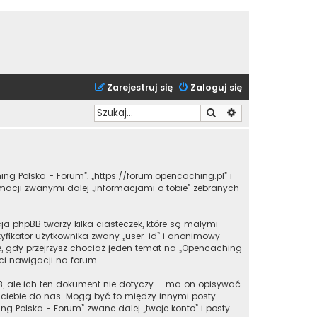
Zarejestruj się
Zaloguj się
Szukaj
Wyszukiwanie zaa
ing Polska - Forum”, „https://forum.opencaching.pl” i
ormacji zwanymi dalej „informacjami o tobie” zebranych
a phpBB tworzy kilka ciasteczek, które są małymi
yfikator użytkownika zwany „user-id” i anonimowy
one, gdy przejrzysz chociaż jeden temat na „Opencaching
 ci nawigacji na forum.
, ale ich ten dokument nie dotyczy – ma on opisywać
z ciebie do nas. Mogą być to między innymi posty
 Polska - Forum” zwane dalej „twoje konto” i posty