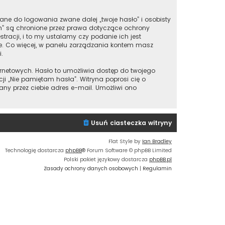
ane do logowania zwane dalej „twoje hasło” i osobisty
m” są chronione przez prawa dotyczące ochrony
acji, i to my ustalamy czy podanie ich jest
ie. Co więcej, w panelu zarządzania kontem masz
.
ernetowych. Hasło to umożliwia dostęp do twojego
nkcji „Nie pamiętam hasła”. Witryna poprosi cię o
y przez ciebie adres e-mail. Umożliwi ono
Usuń ciasteczka witryny
Flat Style by
Ian Bradley
Technologię dostarcza
phpBB
® Forum Software © phpBB Limited
Polski pakiet językowy dostarcza
phpBB.pl
Zasady ochrony danych osobowych
|
Regulamin