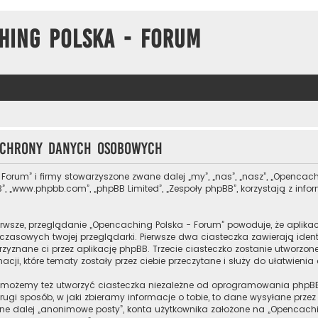
hing Polska - Forum
 ochrony danych osobowych
 Forum” i firmy stowarzyszone zwane dalej „my”, „nas”, „nasz”, „Opencach
”, „www.phpbb.com”, „phpBB Limited”, „Zespoły phpBB”, korzystają z inf
rwsze, przeglądanie „Opencaching Polska - Forum” powoduje, że aplikacj
zasowych twojej przeglądarki. Pierwsze dwa ciasteczka zawierają ident
przyznane ci przez aplikację phpBB. Trzecie ciasteczko zostanie utworz
cji, które tematy zostały przez ciebie przeczytane i służy do ułatwienia
 możemy też utworzyć ciasteczka niezależne od oprogramowania phpBB
ugi sposób, w jaki zbieramy informacje o tobie, to dane wysyłane prze
e dalej „anonimowe posty”, konta użytkownika założone na „Opencaching