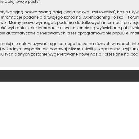
e dalej „twoje posty”.
entyfikacyjną nazwę zwaną dalej „twoja nazwa użytkownika”, hasło używ
”. Informacje podane dla twojego konta na „Opencaching Polska - Foru
wer. Mamy prawo wymagać podania dodatkowych informacji przy rejestr
ść wybrania, które informacje o twoim koncie są wyświetlane publiczn
ebie automatycznie generowanych przez oprogramowanie phpBB e-maili
 niemniej nie należy używać tego samego hasła na różnych witrynach int
je i w żadnym wypadku nie podawaj
nikomu
. Jeśli je zapomnisz, użyj fu
iu tych danych zostanie wygenerowane nowe hasło i przesłane na podan