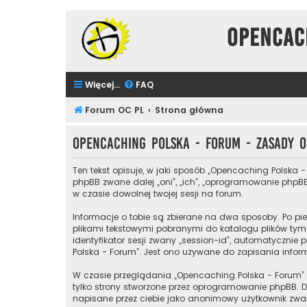
Opencac
Więcej…
FAQ
Forum OC PL
Strona główna
Opencaching Polska - Forum - Zasady
Ten tekst opisuje, w jaki sposób „Opencaching Polska -
phpBB zwane dalej „oni”, „ich”, „oprogramowanie phpBB
w czasie dowolnej twojej sesji na forum.
Informacje o tobie są zbierane na dwa sposoby. Po pie
plikami tekstowymi pobranymi do katalogu plików tymc
identyfikator sesji zwany „session-id”, automatycznie 
Polska - Forum”. Jest ono używane do zapisania informa
W czasie przeglądania „Opencaching Polska - Forum”
tylko strony stworzone przez oprogramowanie phpBB. Dr
napisane przez ciebie jako anonimowy użytkownik zwan