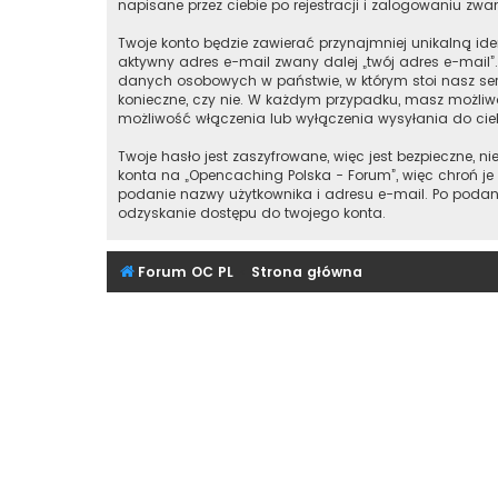
napisane przez ciebie po rejestracji i zalogowaniu zwan
Twoje konto będzie zawierać przynajmniej unikalną id
aktywny adres e-mail zwany dalej „twój adres e-mail
danych osobowych w państwie, w którym stoi nasz ser
konieczne, czy nie. W każdym przypadku, masz możliwo
możliwość włączenia lub wyłączenia wysyłania do ci
Twoje hasło jest zaszyfrowane, więc jest bezpieczne,
konta na „Opencaching Polska - Forum”, więc chroń 
podanie nazwy użytkownika i adresu e-mail. Po podan
odzyskanie dostępu do twojego konta.
Forum OC PL
Strona główna