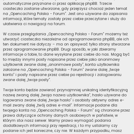
automatycznie przyznane ci przez aplikację phpBB. Trzecie
ciasteczko zostanie utworzone, gdy przejrzysz chociaż jeden temat
na „Opencaching Polska - Forum”. Jest ono używane do zapisania
informacji, które tematy zostały przez ciebie przeczytane i służy do
ułatwienia ci nawigacji na forum.
W czasie przeglądania „Opencaching Polska - Forum” możemy też
utworzyć ciasteczka niezależne od oprogramowania phpBB, ale ich
ten dokument nie dotyczy – ma on opisywać tylko strony stworzone
przez oprogramowanie phpBB. Drugi sposób, w jaki zbieramy
informacje o tobie, to dane wysyłane przez ciebie do nas. Mogą być
to między innymi posty napisane przez ciebie jako anonimowy
użytkownik zwane dalej „anonimowe posty”, konta użytkownika
założone na „Opencaching Polska - Forum” zwane dalej „twoje
konto” i posty napisane przez ciebie po rejestracji i zalogowaniu
zwane dalej „twoje posty”.
Twoje konto będzie zawierać przynajmniej unikalną identyfikacyjną
nazwę zwaną dalej „twoja nazwa użytkownika”, hasło używane do
logowania zwane dalej „twoje hasło” i osobisty aktywny adres e-
mail zwany dalej „twój adres e-mail”. Informacje podane dla
twojego konta na „Opencaching Polska - Forum” są chronione przez
prawa dotyczące ochrony danych osobowych w państwie, w
którym stoi nasz serwer. Mamy prawo wymagać podania
dodatkowych informacji przy rejestracji, i to my ustalamy czy
podanie ich jest konieczne, czy nie. W każdym przypadku, masz