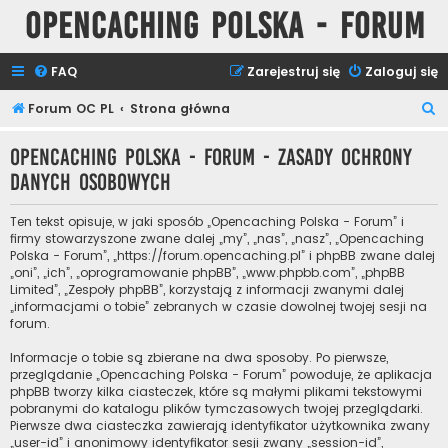
Opencaching Polska - Forum
FAQ
Zarejestruj się
Zaloguj się
S
Forum OC PL
Strona główna
z
Opencaching Polska - Forum - Zasady ochrony
u
danych osobowych
k
a
Ten tekst opisuje, w jaki sposób „Opencaching Polska - Forum” i
j
firmy stowarzyszone zwane dalej „my”, „nas”, „nasz”, „Opencaching
Polska - Forum”, „https://forum.opencaching.pl” i phpBB zwane dalej
„oni”, „ich”, „oprogramowanie phpBB”, „www.phpbb.com”, „phpBB
Limited”, „Zespoły phpBB”, korzystają z informacji zwanymi dalej
„informacjami o tobie” zebranych w czasie dowolnej twojej sesji na
forum.
Informacje o tobie są zbierane na dwa sposoby. Po pierwsze,
przeglądanie „Opencaching Polska - Forum” powoduje, że aplikacja
phpBB tworzy kilka ciasteczek, które są małymi plikami tekstowymi
pobranymi do katalogu plików tymczasowych twojej przeglądarki.
Pierwsze dwa ciasteczka zawierają identyfikator użytkownika zwany
„user-id” i anonimowy identyfikator sesji zwany „session-id”,