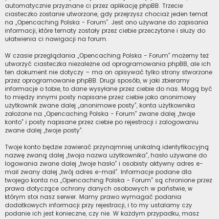
automatycznie przyznane ci przez aplikację phpBB. Trzecie
ciasteczko zostanie utworzone, gdy przejrzysz chociaż jeden temat
na „Opencaching Polska - Forum”. Jest ono używane do zapisania
informacji, które tematy zostały przez ciebie przeczytane i służy do
ułatwienia ci nawigacji na forum.
W czasie przeglądania „Opencaching Polska - Forum” możemy też
utworzyć ciasteczka niezależne od oprogramowania phpBB, ale ich
ten dokument nie dotyczy – ma on opisywać tylko strony stworzone
przez oprogramowanie phpBB. Drugi sposób, w jaki zbieramy
informacje o tobie, to dane wysyłane przez ciebie do nas. Mogą być
to między innymi posty napisane przez ciebie jako anonimowy
użytkownik zwane dalej „anonimowe posty”, konta użytkownika
założone na „Opencaching Polska - Forum” zwane dalej „twoje
konto” i posty napisane przez ciebie po rejestracji i zalogowaniu
zwane dalej „twoje posty”.
Twoje konto będzie zawierać przynajmniej unikalną identyfikacyjną
nazwę zwaną dalej „twoja nazwa użytkownika”, hasło używane do
logowania zwane dalej „twoje hasło” i osobisty aktywny adres e-
mail zwany dalej „twój adres e-mail”. Informacje podane dla
twojego konta na „Opencaching Polska - Forum” są chronione przez
prawa dotyczące ochrony danych osobowych w państwie, w
którym stoi nasz serwer. Mamy prawo wymagać podania
dodatkowych informacji przy rejestracji, i to my ustalamy czy
podanie ich jest konieczne, czy nie. W każdym przypadku, masz