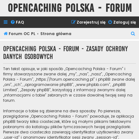
Opencaching Polska - Forum
FAQ
Zarejestruj się
Zaloguj się
S
Forum OC PL
Strona główna
z
Opencaching Polska - Forum - Zasady ochrony
u
danych osobowych
k
a
Ten tekst opisuje, w jaki sposób „Opencaching Polska - Forum” i
j
firmy stowarzyszone zwane dalej „my”, „nas”, „nasz”, „Opencaching
Polska - Forum”, „https://forum.opencaching.pl” i phpBB zwane dalej
„oni”, „ich”, „oprogramowanie phpBB”, „www.phpbb.com”, „phpBB
Limited”, „Zespoły phpBB”, korzystają z informacji zwanymi dalej
„informacjami o tobie” zebranych w czasie dowolnej twojej sesji na
forum.
Informacje o tobie są zbierane na dwa sposoby. Po pierwsze,
przeglądanie „Opencaching Polska - Forum” powoduje, że aplikacja
phpBB tworzy kilka ciasteczek, które są małymi plikami tekstowymi
pobranymi do katalogu plików tymczasowych twojej przeglądarki.
Pierwsze dwa ciasteczka zawierają identyfikator użytkownika zwany
„user-id” i anonimowy identyfikator sesji zwany „session-id”,