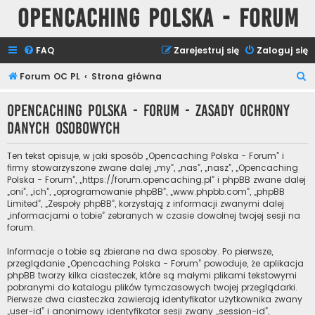
Opencaching Polska - Forum
FAQ
Zarejestruj się
Zaloguj się
S
Forum OC PL
Strona główna
z
Opencaching Polska - Forum - Zasady ochrony
u
danych osobowych
k
a
Ten tekst opisuje, w jaki sposób „Opencaching Polska - Forum” i
j
firmy stowarzyszone zwane dalej „my”, „nas”, „nasz”, „Opencaching
Polska - Forum”, „https://forum.opencaching.pl” i phpBB zwane dalej
„oni”, „ich”, „oprogramowanie phpBB”, „www.phpbb.com”, „phpBB
Limited”, „Zespoły phpBB”, korzystają z informacji zwanymi dalej
„informacjami o tobie” zebranych w czasie dowolnej twojej sesji na
forum.
Informacje o tobie są zbierane na dwa sposoby. Po pierwsze,
przeglądanie „Opencaching Polska - Forum” powoduje, że aplikacja
phpBB tworzy kilka ciasteczek, które są małymi plikami tekstowymi
pobranymi do katalogu plików tymczasowych twojej przeglądarki.
Pierwsze dwa ciasteczka zawierają identyfikator użytkownika zwany
„user-id” i anonimowy identyfikator sesji zwany „session-id”,