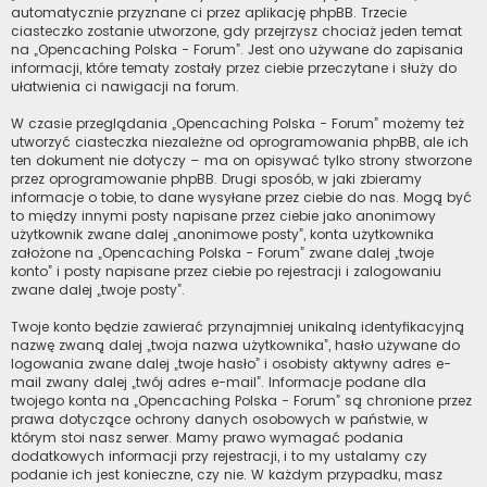
automatycznie przyznane ci przez aplikację phpBB. Trzecie
ciasteczko zostanie utworzone, gdy przejrzysz chociaż jeden temat
na „Opencaching Polska - Forum”. Jest ono używane do zapisania
informacji, które tematy zostały przez ciebie przeczytane i służy do
ułatwienia ci nawigacji na forum.
W czasie przeglądania „Opencaching Polska - Forum” możemy też
utworzyć ciasteczka niezależne od oprogramowania phpBB, ale ich
ten dokument nie dotyczy – ma on opisywać tylko strony stworzone
przez oprogramowanie phpBB. Drugi sposób, w jaki zbieramy
informacje o tobie, to dane wysyłane przez ciebie do nas. Mogą być
to między innymi posty napisane przez ciebie jako anonimowy
użytkownik zwane dalej „anonimowe posty”, konta użytkownika
założone na „Opencaching Polska - Forum” zwane dalej „twoje
konto” i posty napisane przez ciebie po rejestracji i zalogowaniu
zwane dalej „twoje posty”.
Twoje konto będzie zawierać przynajmniej unikalną identyfikacyjną
nazwę zwaną dalej „twoja nazwa użytkownika”, hasło używane do
logowania zwane dalej „twoje hasło” i osobisty aktywny adres e-
mail zwany dalej „twój adres e-mail”. Informacje podane dla
twojego konta na „Opencaching Polska - Forum” są chronione przez
prawa dotyczące ochrony danych osobowych w państwie, w
którym stoi nasz serwer. Mamy prawo wymagać podania
dodatkowych informacji przy rejestracji, i to my ustalamy czy
podanie ich jest konieczne, czy nie. W każdym przypadku, masz