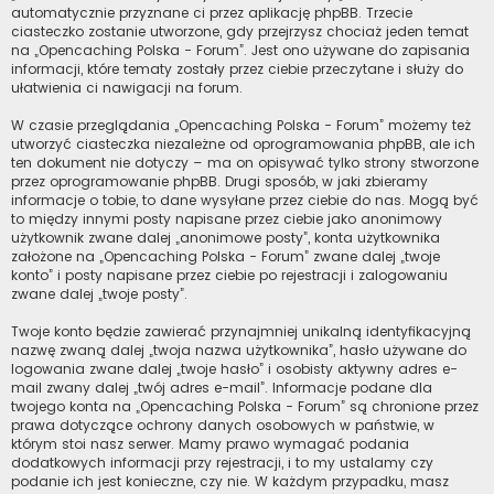
automatycznie przyznane ci przez aplikację phpBB. Trzecie
ciasteczko zostanie utworzone, gdy przejrzysz chociaż jeden temat
na „Opencaching Polska - Forum”. Jest ono używane do zapisania
informacji, które tematy zostały przez ciebie przeczytane i służy do
ułatwienia ci nawigacji na forum.
W czasie przeglądania „Opencaching Polska - Forum” możemy też
utworzyć ciasteczka niezależne od oprogramowania phpBB, ale ich
ten dokument nie dotyczy – ma on opisywać tylko strony stworzone
przez oprogramowanie phpBB. Drugi sposób, w jaki zbieramy
informacje o tobie, to dane wysyłane przez ciebie do nas. Mogą być
to między innymi posty napisane przez ciebie jako anonimowy
użytkownik zwane dalej „anonimowe posty”, konta użytkownika
założone na „Opencaching Polska - Forum” zwane dalej „twoje
konto” i posty napisane przez ciebie po rejestracji i zalogowaniu
zwane dalej „twoje posty”.
Twoje konto będzie zawierać przynajmniej unikalną identyfikacyjną
nazwę zwaną dalej „twoja nazwa użytkownika”, hasło używane do
logowania zwane dalej „twoje hasło” i osobisty aktywny adres e-
mail zwany dalej „twój adres e-mail”. Informacje podane dla
twojego konta na „Opencaching Polska - Forum” są chronione przez
prawa dotyczące ochrony danych osobowych w państwie, w
którym stoi nasz serwer. Mamy prawo wymagać podania
dodatkowych informacji przy rejestracji, i to my ustalamy czy
podanie ich jest konieczne, czy nie. W każdym przypadku, masz