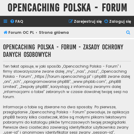
Opencaching Polska - Forum
FAQ
Zarejestruj się
Zaloguj się
S
Forum OC PL
Strona główna
z
Opencaching Polska - Forum - Zasady ochrony
u
danych osobowych
k
a
Ten tekst opisuje, w jaki sposób „Opencaching Polska - Forum” i
j
firmy stowarzyszone zwane dalej „my”, „nas”, „nasz”, „Opencaching
Polska - Forum”, „https://forum.opencaching.pl” i phpBB zwane dalej
„oni”, „ich”, „oprogramowanie phpBB”, „www.phpbb.com”, „phpBB
Limited”, „Zespoły phpBB”, korzystają z informacji zwanymi dalej
„informacjami o tobie” zebranych w czasie dowolnej twojej sesji na
forum.
Informacje o tobie są zbierane na dwa sposoby. Po pierwsze,
przeglądanie „Opencaching Polska - Forum” powoduje, że aplikacja
phpBB tworzy kilka ciasteczek, które są małymi plikami tekstowymi
pobranymi do katalogu plików tymczasowych twojej przeglądarki.
Pierwsze dwa ciasteczka zawierają identyfikator użytkownika zwany
„user-id” i anonimowy identyfikator sesji zwany „session-id”,