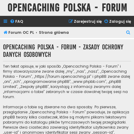
Opencaching Polska - Forum
FAQ
Zarejestruj się
Zaloguj się
S
Forum OC PL
Strona główna
z
Opencaching Polska - Forum - Zasady ochrony
u
danych osobowych
k
a
Ten tekst opisuje, w jaki sposób „Opencaching Polska - Forum” i
j
firmy stowarzyszone zwane dalej „my”, „nas”, „nasz”, „Opencaching
Polska - Forum”, „https://forum.opencaching.pl” i phpBB zwane dalej
„oni”, „ich”, „oprogramowanie phpBB”, „www.phpbb.com”, „phpBB
Limited”, „Zespoły phpBB”, korzystają z informacji zwanymi dalej
„informacjami o tobie” zebranych w czasie dowolnej twojej sesji na
forum.
Informacje o tobie są zbierane na dwa sposoby. Po pierwsze,
przeglądanie „Opencaching Polska - Forum” powoduje, że aplikacja
phpBB tworzy kilka ciasteczek, które są małymi plikami tekstowymi
pobranymi do katalogu plików tymczasowych twojej przeglądarki.
Pierwsze dwa ciasteczka zawierają identyfikator użytkownika zwany
„user-id” i anonimowy identyfikator sesji zwany „session-id”,