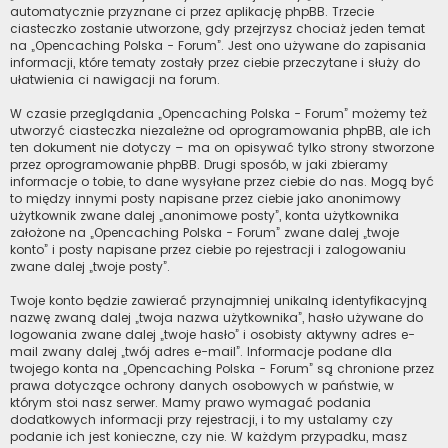
automatycznie przyznane ci przez aplikację phpBB. Trzecie
ciasteczko zostanie utworzone, gdy przejrzysz chociaż jeden temat
na „Opencaching Polska - Forum”. Jest ono używane do zapisania
informacji, które tematy zostały przez ciebie przeczytane i służy do
ułatwienia ci nawigacji na forum.
W czasie przeglądania „Opencaching Polska - Forum” możemy też
utworzyć ciasteczka niezależne od oprogramowania phpBB, ale ich
ten dokument nie dotyczy – ma on opisywać tylko strony stworzone
przez oprogramowanie phpBB. Drugi sposób, w jaki zbieramy
informacje o tobie, to dane wysyłane przez ciebie do nas. Mogą być
to między innymi posty napisane przez ciebie jako anonimowy
użytkownik zwane dalej „anonimowe posty”, konta użytkownika
założone na „Opencaching Polska - Forum” zwane dalej „twoje
konto” i posty napisane przez ciebie po rejestracji i zalogowaniu
zwane dalej „twoje posty”.
Twoje konto będzie zawierać przynajmniej unikalną identyfikacyjną
nazwę zwaną dalej „twoja nazwa użytkownika”, hasło używane do
logowania zwane dalej „twoje hasło” i osobisty aktywny adres e-
mail zwany dalej „twój adres e-mail”. Informacje podane dla
twojego konta na „Opencaching Polska - Forum” są chronione przez
prawa dotyczące ochrony danych osobowych w państwie, w
którym stoi nasz serwer. Mamy prawo wymagać podania
dodatkowych informacji przy rejestracji, i to my ustalamy czy
podanie ich jest konieczne, czy nie. W każdym przypadku, masz